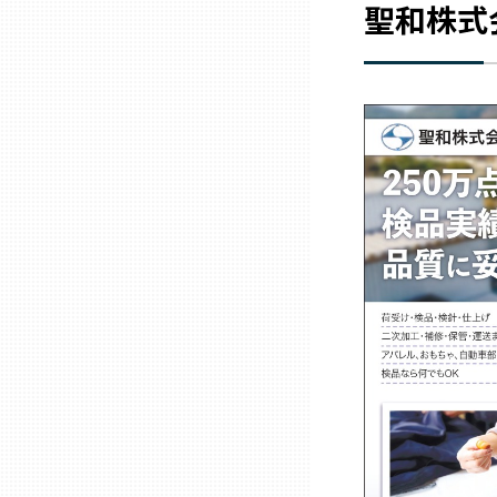
聖和株式
三重
滋賀
京都
大阪市
北摂
堺・泉州
河内