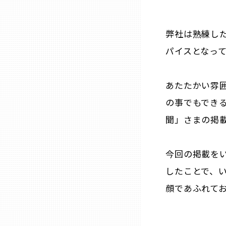
石川
弊社は熟練し
パイスとなっ
福井
あたたかい雰
山梨
の事でもでき
聞」さまの掲
長野
今回の掲載を
岐阜
したことで、
静岡
顔であふれて
愛知