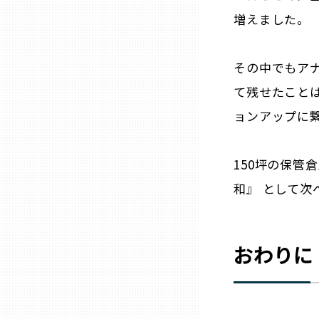
増えました。
熊本
その中でもア
大分
て残せたこと
ョンアップに
宮崎
150坪の保管
鹿児島
和』 として次
沖縄
おわりに