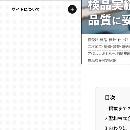
地域を代表する企業100選
記事ライター
サイトについて
岩手
プレスリリース
アンバサダー
私たちの理念
宮城
行政連携記事
お問い合わせ
MILCプロジェクト
秋田
運営会社情報
選出企業特別対談
山形
Localist
SDGsの先駆者
福島
イベント
目次
茨城
飲食店
1
.
掲載まで
栃木
2
.
聖和株式
地域豆知識
3
.
おわりに