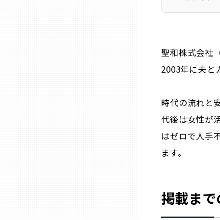
ニッポンの百選大全集
群馬
Sporkle
埼玉
聖和株式会社
2003年に夫
千葉
東京23区
時代の流れと安
代後は女性が
多摩地域
はゼロで人手
ます。
神奈川
新潟
掲載まで
富山