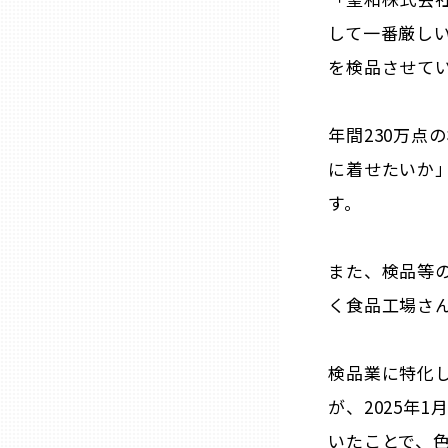
山口
して一番厳し
を検品させてい
徳島
年間230万点
香川
に着せたいか
愛媛
す。
高知
また、検品等
く食品工場さ
福岡
検品業に特化
佐賀
が、2025年
いたことで、
長崎