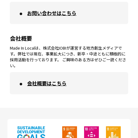
お問い合わせはこちら
鹿児島
エリア
愛媛
エリア
和歌山
エリア
会社概要
沖縄
エリア
高知
エリア
Made In Localは、株式会社IOBIが運営する地方創生メディアで
す。弊社では現在、事業拡大につき、新卒・中途ともに積極的に
採用活動を行っております。 ご興味のある方はぜひご一読くださ
い。
会社概要はこちら