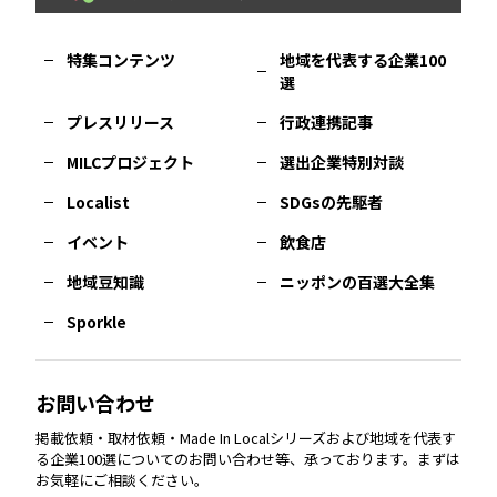
福岡
エリア
島根
エリア
大阪市
エリア
福井
エリア
千葉
エリア
山形
エリア
特集コンテンツ
地域を代表する企業100
選
佐賀
エリア
岡山
エリア
北摂
エリア
長野
エリア
東京23区
エリア
福島
エリア
プレスリリース
行政連携記事
MILCプロジェクト
選出企業特別対談
長崎
エリア
広島
エリア
堺・泉州
エリア
岐阜
エリア
多摩
エリア
Localist
SDGsの先駆者
イベント
飲食店
熊本
エリア
山口
エリア
河内
エリア
静岡
エリア
神奈川
エリア
地域豆知識
ニッポンの百選大全集
Sporkle
大分
エリア
徳島
エリア
兵庫
エリア
愛知
エリア
山梨
エリア
お問い合わせ
掲載依頼・取材依頼・Made In Localシリーズおよび地域を代表す
宮崎
エリア
香川
エリア
奈良
エリア
三重
エリア
る企業100選についてのお問い合わせ等、承っております。まずは
お気軽にご相談ください。