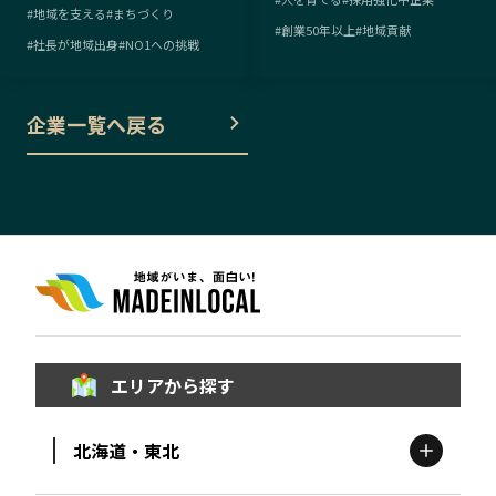
#
地域を支える
#
まちづくり
#
創業50年以上
#
地域貢献
#
社長が地域出身
#
NO1への挑戦
企業一覧へ戻る
エリアから探す
北海道・東北