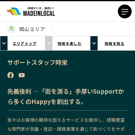
岡山エリア
エリアから探す
エリアトップ
地域を楽しむ
地域を知る
北海道エリア
青森エリア
岩手エリア
宮城エリア
サポートスタッフ時栄
秋田エリア
山形エリア
福島エリア
茨城エリア
栃木エリア
群馬エリア
先義後利 ―「街を測る」手厚いSupportか
埼玉エリア
千葉エリア
ら多くのHappyを創出する。
東京23区エリア
多摩エリア
神奈川エリア
新潟エリア
我々はお客様の期待を超えるサービスを提供し、経験豊富
富山エリア
石川エリア
な専門家が測量・登記・開発事業を通じて街づくりをサポ
福井エリア
山梨エリア