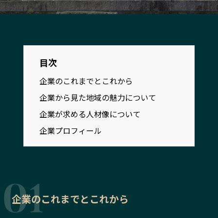
宮崎エリア
鹿児島エリア
沖縄エリア
カテゴリから探す
目次
企業のこれまでとこれから
特集コンテンツ
地域を代表する 企業100選
企業から見た地域の魅力について
プレスリリース
行政連携記事
MILCプロジェクト
選出企業特別対談
企業が求める人材像について
Localist
SDGsの先駆者
企業プロフィール
イベント
飲食店
地域豆知識
ニッポンの百選大全集
Sporkle
企業のこれまでとこれから
「人」から探す