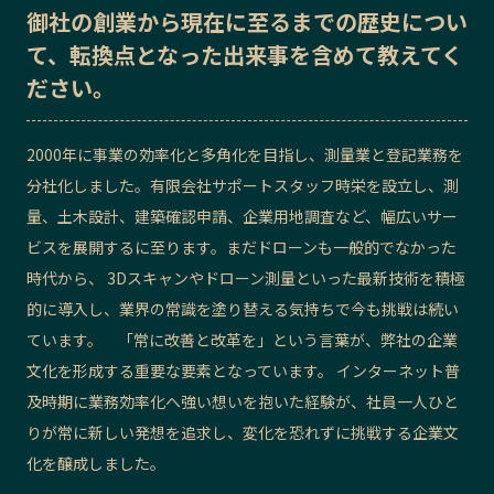
御社の
創業から現在に至るまでの歴史
につい
記事ライター
アンバサダー
て、転換点となった出来事を含めて教えてく
ださい。
お問い合わせ
会社概要
2000年に事業の効率化と多角化を目指し、測量業と登記業務を
分社化しました。有限会社サポートスタッフ時栄を設立し、測
量、土木設計、建築確認申請、企業用地調査など、幅広いサー
ビスを展開するに至ります。まだドローンも一般的でなかった
時代から、 3Dスキャンやドローン測量といった最新技術を積極
的に導入し、業界の常識を塗り替える気持ちで今も挑戦は続い
ています。 「常に改善と改革を」という言葉が、弊社の企業
文化を形成する重要な要素となっています。 インターネット普
及時期に業務効率化へ強い想いを抱いた経験が、社員一人ひと
りが常に新しい発想を追求し、変化を恐れずに挑戦する企業文
化を醸成しました。