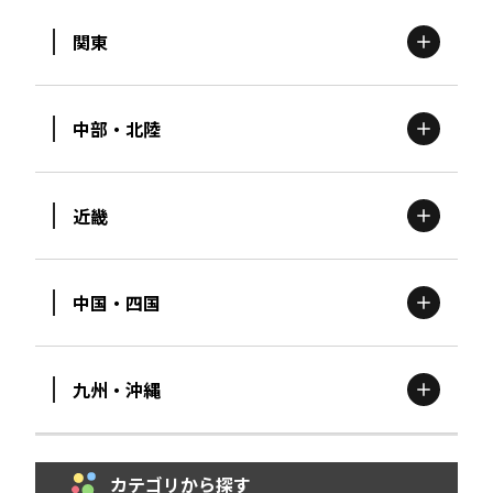
関東
北海道
エリア
中部・北陸
茨城
エリア
青森
エリア
近畿
新潟
エリア
栃木
エリア
岩手
エリア
中国・四国
滋賀
エリア
富山
エリア
群馬
エリア
宮城
エリア
九州・沖縄
鳥取
エリア
京都
エリア
石川
エリア
埼玉
エリア
秋田
エリア
カテゴリから探す