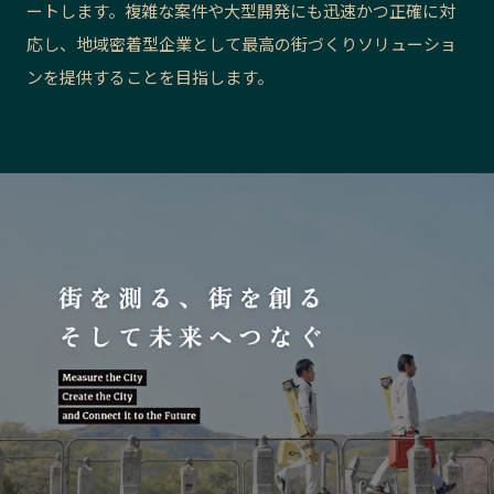
ートします。複雑な案件や大型開発にも迅速かつ正確に対
長野エリア
岐阜エリア
応し、地域密着型企業として最高の街づくりソリューショ
静岡エリア
愛知エリア
ンを提供することを目指します。
三重エリア
滋賀エリア
京都エリア
大阪市エリア
北摂エリア
堺・泉州エリア
河内エリア
兵庫エリア
奈良エリア
和歌山エリア
鳥取エリア
島根エリア
岡山エリア
広島エリア
山口エリア
徳島エリア
香川エリア
愛媛エリア
高知エリア
福岡エリア
佐賀エリア
長崎エリア
熊本エリア
大分エリア