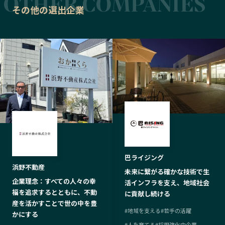
その他の選出企業
巴ライジング
浜野不動産
未来に繋がる確かな技術で生
企業理念：すべての人々の幸
活インフラを支え、地域社会
福を追求するとともに、不動
に貢献し続ける
産を活かすことで世の中を豊
#
地域を支える
#
若手の活躍
かにする
#
人を育てる
#
採用強化中企業