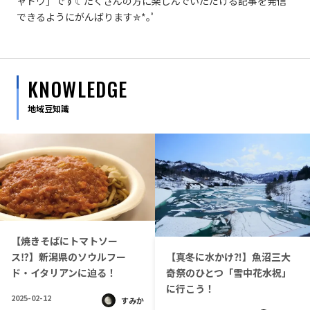
ャドウ」です☾たくさんの方に楽しんでいただける記事を発信
できるようにがんばります✮*｡ﾟ
長野エリア
岐阜エリア
静岡エリア
愛知エリア
三重エリア
滋賀エリア
KNOWLEDGE
京都エリア
大阪市エリア
北摂エリア
堺・泉州エリア
地域豆知識
河内エリア
兵庫エリア
奈良エリア
和歌山エリア
鳥取エリア
島根エリア
岡山エリア
広島エリア
山口エリア
徳島エリア
香川エリア
愛媛エリア
【焼きそばにトマトソー
高知エリア
福岡エリア
ス⁉︎】新潟県のソウルフー
【真冬に水かけ⁈】魚沼三大
ド・イタリアンに迫る！
奇祭のひとつ「雪中花水祝」
佐賀エリア
長崎エリア
に行こう！
熊本エリア
大分エリア
2025-02-12
すみか