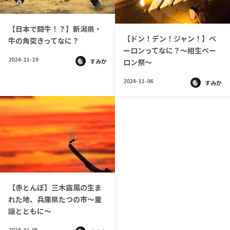
記事ライター
アンバサダー
【日本で闘牛！？】新潟県・
【ドン！デン！ジャン！】ペ
牛の角突きってなに？
お問い合わせ
会社概要
ーロンってなに？～相生ペー
2024-11-19
ロン祭～
すみか
2024-11-06
すみか
【赤とんぼ】三木露風の生ま
れた地、兵庫県たつの市～童
謡とともに～
2024-11-05