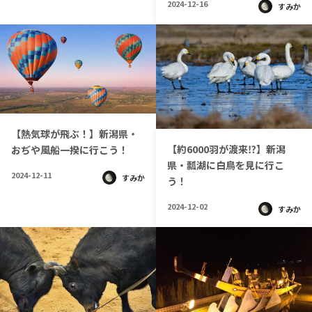
2024-12-16
すみか
宮崎エリア
鹿児島エリア
沖縄エリア
カテゴリから探す
特集コンテンツ
地域を代表する 企業100選
【熱気球が飛ぶ！】新潟県・
プレスリリース
行政連携記事
【約6000羽が渡来⁉️】新潟
おぢや風船一揆に行こう！
MILCプロジェクト
選出企業特別対談
県・瓢湖に白鳥を見に行こ
2024-12-11
すみか
う！
Localist
SDGsの先駆者
イベント
飲食店
2024-12-02
すみか
地域豆知識
ニッポンの百選大全集
Sporkle
「人」から探す