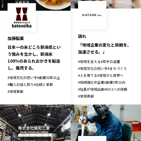
長野エリア
岐阜エリア
静岡エリア
愛知エリア
三重エリア
滋賀エリア
語れ
京都エリア
大阪市エリア
加藤製菓
「地域企業の変化と挑戦を、
日本一の米どころ新潟県とい
北摂エリア
堺・泉州エリア
加速させる。」
う強みを生かし、新潟米
河内エリア
兵庫エリア
100％のあられおかきを製造
#
地域を支える
#
若手の活躍
奈良エリア
和歌山エリア
し、販売する。
#
地域文化の担い手
#
まちづくり
#
人を育てる
#
地域から世界へ
鳥取エリア
島根エリア
#
地域文化の担い手
#
創業50年以上
#
採用強化中企業
#
創業5年以内
#
職人の技と誇り
#
伝統と革新
岡山エリア
広島エリア
#
社長が地域出身
#
NO1への挑戦
#
地域貢献
山口エリア
徳島エリア
#
地域貢献
香川エリア
愛媛エリア
高知エリア
福岡エリア
佐賀エリア
長崎エリア
熊本エリア
大分エリア