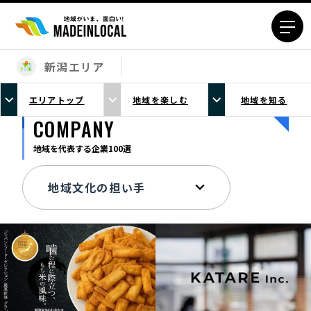
新潟エリア
エリアから探す
エリアトップ
地域を楽しむ
地域を知る
北海道エリア
青森エリア
COMPANY
岩手エリア
宮城エリア
地域を代表する企業100選
秋田エリア
山形エリア
福島エリア
茨城エリア
栃木エリア
群馬エリア
埼玉エリア
千葉エリア
東京23区エリア
多摩エリア
神奈川エリア
新潟エリア
富山エリア
石川エリア
福井エリア
山梨エリア