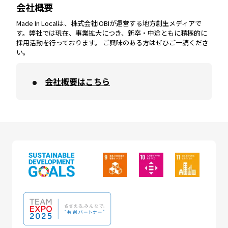
会社概要
沖縄
エリア
高知
エリア
Made In Localは、株式会社IOBIが運営する地方創生メディアで
す。弊社では現在、事業拡大につき、新卒・中途ともに積極的に
採用活動を行っております。 ご興味のある方はぜひご一読くださ
い。
会社概要はこちら