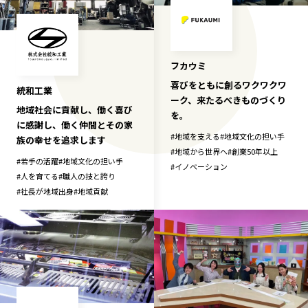
宮崎エリア
鹿児島エリア
沖縄エリア
フカウミ
カテゴリから探す
喜びをともに創るワクワクワ
統和工業
ーク、来たるべきものづくり
地域社会に貢献し、働く喜び
を。
特集コンテンツ
地域を代表する 企業100選
に感謝し、働く仲間とその家
プレスリリース
行政連携記事
#
地域を支える
#
地域文化の担い手
族の幸せを追求します
#
地域から世界へ
#
創業50年以上
MILCプロジェクト
選出企業特別対談
#
若手の活躍
#
地域文化の担い手
#
イノベーション
#
人を育てる
#
職人の技と誇り
Localist
SDGsの先駆者
#
社長が地域出身
#
地域貢献
イベント
飲食店
地域豆知識
ニッポンの百選大全集
Sporkle
「人」から探す