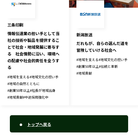
記事ライター
アンバサダー
三条印刷
お問い合わせ
会社概要
情報伝達業の担い手として当
新潟放送
社の技術や製品を提供するこ
だれもが、自らの選んだ道を
とで社会・地域発展に寄与す
冒険していける社会へ
る 社会情勢に沿い、環境へ
#
地域を支える
#
地域文化の担い手
の配慮や社会的責任を全うす
#
創業50年以上
#
伝統と革新
る
#
地域貢献
#
地域を支える
#
地域文化の担い手
#
地域の自然とともに
#
創業50年以上
#
社長が地域出身
#
地域貢献
#
中途採用強化中
トップへ戻る