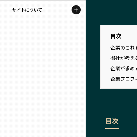
地域を代表する企業100選
記事ライター
サイトについて
岩手
プレスリリース
アンバサダー
私たちの理念
宮城
行政連携記事
目次
お問い合わせ
MILCプロジェクト
企業のこれ
秋田
運営会社情報
御社が考え
選出企業特別対談
山形
企業が求め
Localist
企業プロフ
SDGsの先駆者
福島
イベント
茨城
飲食店
目次
栃木
地域豆知識