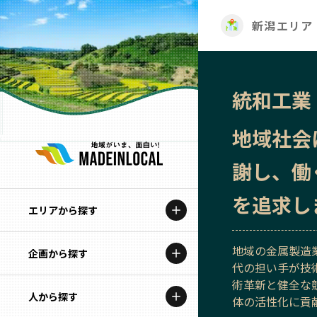
新潟エリア
統和工業
地域社会
謝し、働
を追求し
エリアから探す
地域の金属製造
企画から探す
北海道
代の担い手が技
術革新と健全な
特集コンテンツ
人から探す
青森
体の活性化に貢