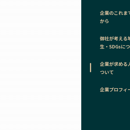
ニッポンの百選大全集
群馬
企業のこれま
Sporkle
から
埼玉
御社が考える
千葉
生・SDGsに
東京23区
企業が求める
ついて
多摩地域
企業プロフィ
神奈川
新潟
富山