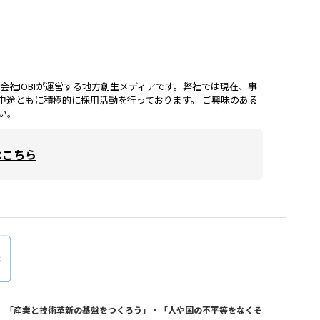
lは、株式会社IOBIが運営する地方創生メディアです。弊社では現在、事
中途ともに積極的に採用活動を行っております。 ご興味のある
い。
はこちら
おり、「産業と技術革新の基盤をつくろう」・「人や国の不平等をなくそ