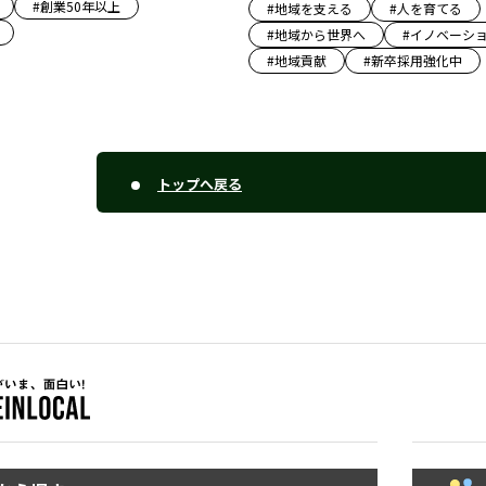
#
創業50年以上
#
地域を支える
#
人を育てる
#
地域から世界へ
#
イノベーシ
#
地域貢献
#
新卒採用強化中
トップへ戻る