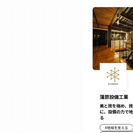
ニッポンの百選大全集
群馬
Sporkle
埼玉
千葉
東京23区
多摩地域
蒲原設備工業
神奈川
美と技を極め、技
に。設備の力で地
新潟
る
#
地域を支える
富山