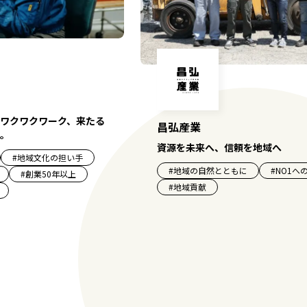
ワクワクワーク、来たる
昌弘産業
。
資源を未来へ、信頼を地域へ
#
地域文化の担い手
#
地域の自然とともに
#
NO1へ
#
創業50年以上
#
地域貢献