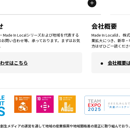
鳥取
エリア
京都
エリア
石川
エリア
埼玉
エリア
秋田
エリア
せ
会社概要
福岡
エリア
ade In Localシリーズおよび地域を代表する
Made In Loca
島根
エリア
大阪市
エリア
てのお問い合わせ等、承っております。まずはお気
業拡大につき、新卒・
福井
エリア
千葉
エリア
。
方はぜひご一読くださ
山形
エリア
佐賀
エリア
岡山
エリア
わせはこちら
会社概要
北摂
エリア
長野
エリア
東京23区
エリア
福島
エリア
長崎
エリア
広島
エリア
堺・泉州
エリア
岐阜
エリア
多摩
エリア
熊本
エリア
山口
エリア
河内
エリア
静岡
エリア
神奈川
エリア
calは地方創生メディアの運営を通して地域の産業振興や地域間格差の是正に取り組んで