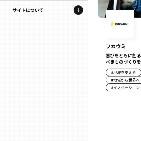
地域を代表する企業100選
記事ライター
サイトについて
岩手
プレスリリース
アンバサダー
私たちの理念
宮城
行政連携記事
お問い合わせ
MILCプロジェクト
フカウミ
秋田
運営会社情報
喜びをともに創る
選出企業特別対談
べきものづくりを
山形
#
地域を支える
Localist
#
地域から世界へ
SDGsの先駆者
#
イノベーション
福島
イベント
茨城
飲食店
栃木
地域豆知識