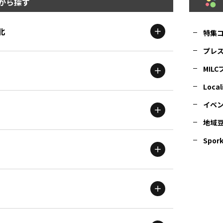
から探す
北
特集
プレ
MIL
北海道
エリア
Local
イベ
地域
茨城
エリア
青森
エリア
Spork
新潟
エリア
栃木
エリア
岩手
エリア
滋賀
エリア
富山
エリア
群馬
エリア
宮城
エリア