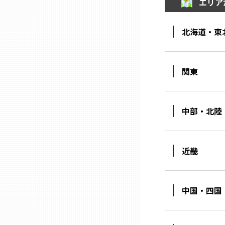
エリア
三重
北海道・東
滋賀
関東
京都
中部・北陸
大阪市
北摂
近畿
堺・泉州
中国・四国
河内