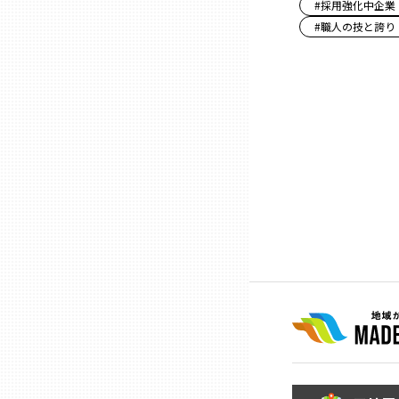
#
採用強化中企業
#
職人の技と誇り
石川
福井
山梨
長野
岐阜
静岡
愛知