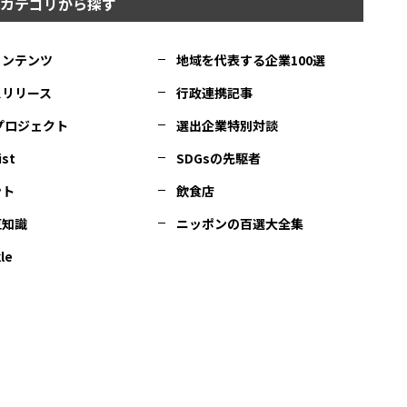
カテゴリから探す
コンテンツ
地域を代表する企業100選
スリリース
行政連携記事
Cプロジェクト
選出企業特別対談
ist
SDGsの先駆者
ント
飲食店
豆知識
ニッポンの百選大全集
le