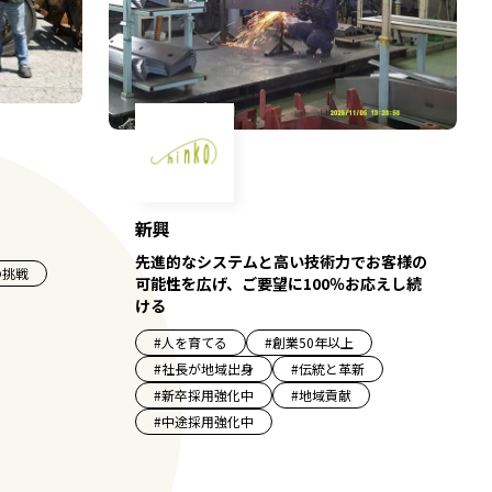
新興
先進的なシステムと高い技術力でお客様の
の挑戦
可能性を広げ、ご要望に100％お応えし続
ける
#
人を育てる
#
創業50年以上
#
社長が地域出身
#
伝統と革新
#
新卒採用強化中
#
地域貢献
#
中途採用強化中