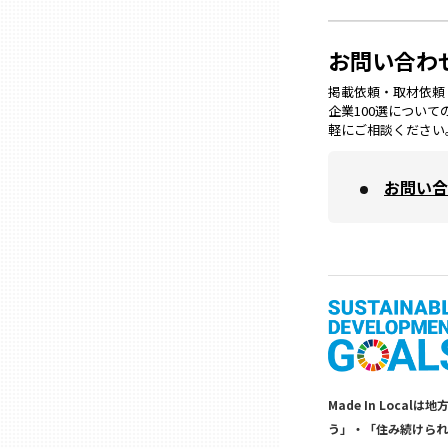
兵庫
お問い合わ
奈良
掲載依頼・取材依頼・M
企業100選につい
軽にご相談ください
和歌山
お問い合
鳥取
島根
岡山
広島
Made In Lo
う」・「住み続けられ