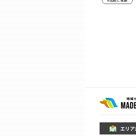
#
伝統と革新
石川
福井
山梨
長野
岐阜
静岡
エリア
愛知