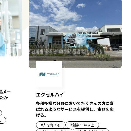
品メー
エクセルハイ
たか
多種多様な分野においてたくさんの方に喜
ばれるようなサービスを提供し、幸せを広
げる。
上
#
人を育てる
#
創業50年以上