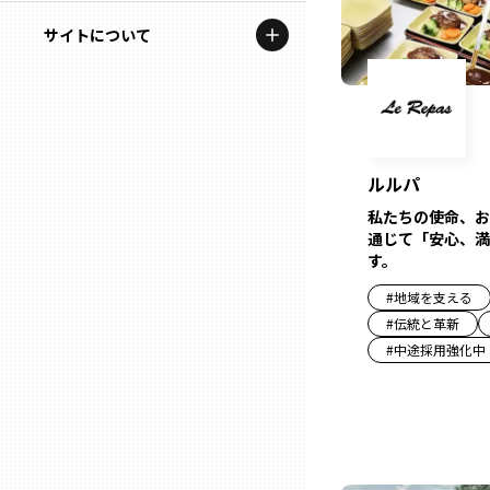
地域を代表する企業100選
記事ライター
サイトについて
岩手
プレスリリース
アンバサダー
私たちの理念
宮城
行政連携記事
お問い合わせ
MILCプロジェクト
秋田
ルルパ
運営会社情報
選出企業特別対談
私たちの使命、お
山形
通じて「安心、満
Localist
す。
#
地域を支える
SDGsの先駆者
福島
#
伝統と革新
#
中途採用強化中
イベント
茨城
飲食店
栃木
地域豆知識