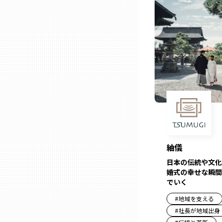
ニッポンの百選大全集
群馬
Sporkle
埼玉
千葉
東京23区
多摩地域
紬儀
神奈川
日本の伝統や文化
婚式の幸せな瞬間
でいく
新潟
#
地域を支える
#
社長が地域出身
富山