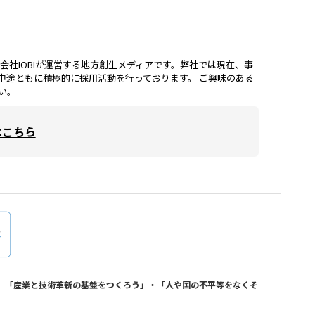
lは、株式会社IOBIが運営する地方創生メディアです。弊社では現在、事
中途ともに積極的に採用活動を行っております。 ご興味のある
い。
はこちら
おり、「産業と技術革新の基盤をつくろう」・「人や国の不平等をなくそ