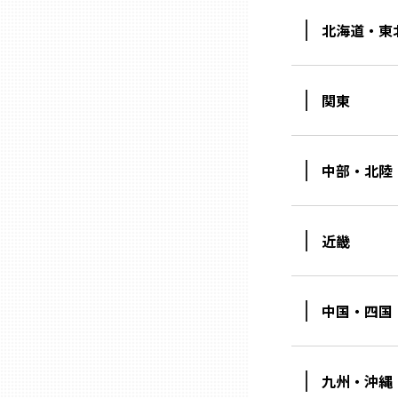
北海道・東
三重
滋賀
関東
京都
中部・北陸
大阪市
近畿
北摂
中国・四国
堺・泉州
河内
九州・沖縄