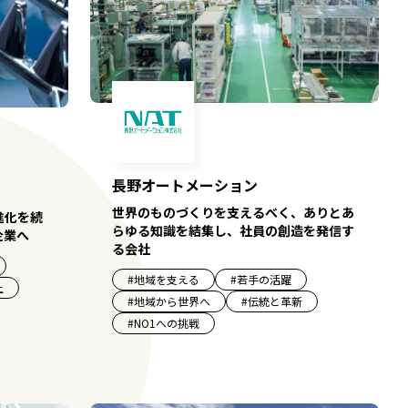
長野オートメーション
世界のものづくりを支えるべく、ありとあ
進化を続
らゆる知識を結集し、社員の創造を発信す
企業へ
る会社
#
地域を支える
#
若手の活躍
上
#
地域から世界へ
#
伝統と革新
#
NO1への挑戦