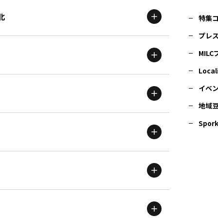
北
特集
プレ
MIL
北海道
エリア
Local
イベ
地域
茨城
エリア
青森
エリア
Spork
新潟
エリア
栃木
エリア
岩手
エリア
滋賀
エリア
富山
エリア
群馬
エリア
宮城
エリア