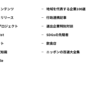
コンテンツ
地域を代表する企業100選
スリリース
行政連携記事
Cプロジェクト
選出企業特別対談
ist
SDGsの先駆者
ント
飲食店
豆知識
ニッポンの百選大全集
le