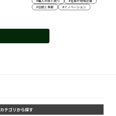
#
職人の技と誇り
#
社長が地域出身
#
伝統と革新
#
イノベーション
カテゴリから探す