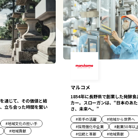
マルコメ
1854年に長野県で創業した発酵食
を通じて、その価値と結
カー。スローガンは、“日本のあた
、立ち会った時間を繋い
さ、未来へ。”
#
若手の活躍
#
地域から世界へ
#
地域文化の担い手
#
採用強化中企業
#
創業50年以
#
地域貢献
#
伝統と革新
#
地域貢献