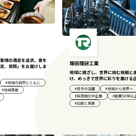
客様の満足を追求。食を
塚田理研工業
足、笑顔」をお届けしま
地域に根ざし、世界に挑む――挑戦と
け、めっきで世界に彩りを届ける
#
地域の自然とともに
#
若手の活躍
#
地域から世界へ
#
地域貢献
#
採用強化中企業
#
創業50年以
#
伝統と革新