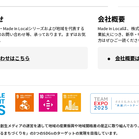
鳥取
エリア
京都
エリア
石川
エリア
埼玉
エリア
秋田
エリア
せ
会社概要
福岡
エリア
ade In Localシリーズおよび地域を代表する
Made In Loca
島根
エリア
大阪市
エリア
てのお問い合わせ等、承っております。まずはお気
業拡大につき、新卒・
福井
エリア
千葉
エリア
。
方はぜひご一読くださ
山形
エリア
佐賀
エリア
岡山
エリア
わせはこちら
会社概要
北摂
エリア
長野
エリア
東京23区
エリア
福島
エリア
長崎
エリア
広島
エリア
堺・泉州
エリア
岐阜
エリア
多摩
エリア
熊本
エリア
山口
エリア
河内
エリア
静岡
エリア
神奈川
エリア
calは地方創生メディアの運営を通して地域の産業振興や地域間格差の是正に取り組んで
るまちづくりを」の3つのSDGsのターゲットの実現を目指しています。
大分
エリア