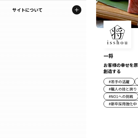
地域を代表する企業100選
記事ライター
サイトについて
岩手
プレスリリース
アンバサダー
私たちの理念
宮城
行政連携記事
お問い合わせ
MILCプロジェクト
秋田
運営会社情報
一将
選出企業特別対談
お客様の幸せを原
山形
創造する
Localist
#
若手の活躍
SDGsの先駆者
福島
#
職人の技と誇り
#
NO1への挑戦
イベント
#
新卒採用強化中
茨城
飲食店
栃木
地域豆知識