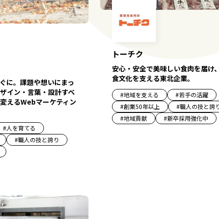
トーチク
安心・安全で美味しい食肉を届け
食文化を支える東北企業。
ぐに。課題や想いにまっ
ザイン・言葉・設計すべ
#
地域を支える
#
若手の活躍
変えるWebマーケティン
#
創業50年以上
#
職人の技と誇
#
地域貢献
#
新卒採用強化中
#
人を育てる
#
職人の技と誇り