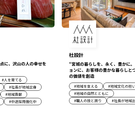
杜設計
点に、沢山の人の幸せを
“宮城の暮らしを、永く、豊かに。
ョンに、お客様の豊かな暮らしと
の価値を創造
#
人を育てる
#
地域を支える
#
地域文化の担
#
社長が地域出身
#
地域の自然とともに
#
地域貢献
#
職人の技と誇り
#
社長が地域
#
中途採用強化中