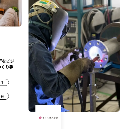
”をビジ
つくり手
い手
出身