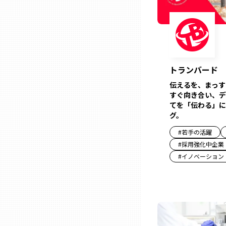
石川
福井
トランバード
伝えるを、まっす
山梨
すぐ向き合い、デ
てを「伝わる」に
グ。
長野
#
若手の活躍
#
採用強化中企業
岐阜
#
イノベーション
静岡
愛知