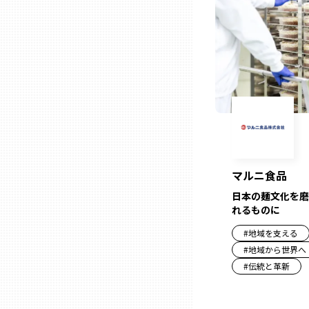
三重
滋賀
京都
大阪市
マルニ食品
日本の麺文化を磨
北摂
れるものに
#
地域を支える
堺・泉州
#
地域から世界へ
#
伝統と革新
河内