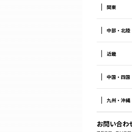
山口
関東
徳島
中部・北陸
香川
近畿
愛媛
高知
中国・四国
福岡
九州・沖縄
佐賀
お問い合わ
長崎