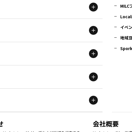
MIL
北海道
エリア
Local
イベ
地域
茨城
エリア
青森
エリア
Spork
新潟
エリア
栃木
エリア
岩手
エリア
滋賀
エリア
富山
エリア
群馬
エリア
宮城
エリア
鳥取
エリア
京都
エリア
石川
エリア
埼玉
エリア
秋田
エリア
せ
会社概要
福岡
エリア