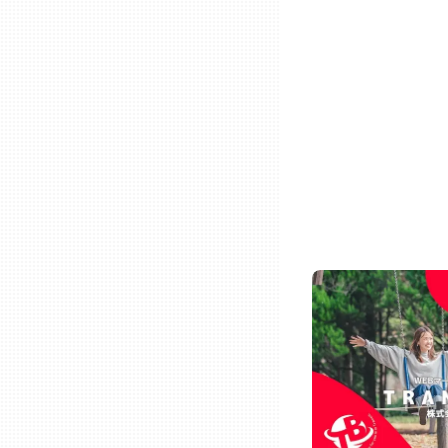
ニッポンの百選大全集
群馬
Sporkle
埼玉
千葉
東京23区
多摩地域
神奈川
新潟
富山