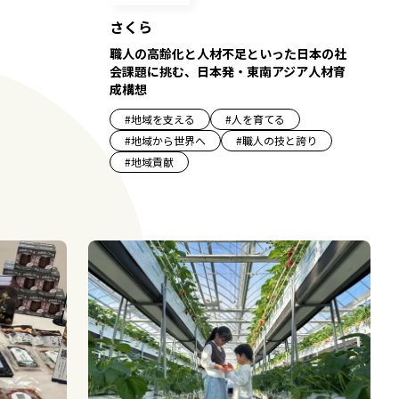
さくら
職人の高齢化と人材不足といった日本の社
会課題に挑む、日本発・東南アジア人材育
成構想
#
地域を支える
#
人を育てる
#
地域から世界へ
#
職人の技と誇り
#
地域貢献