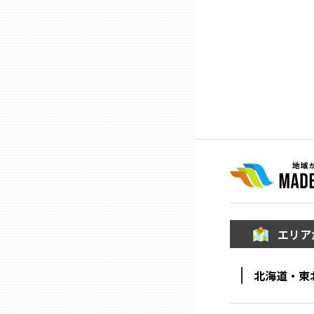
兵庫
奈良
和歌山
鳥取
島根
エリア
岡山
北海道・東
広島