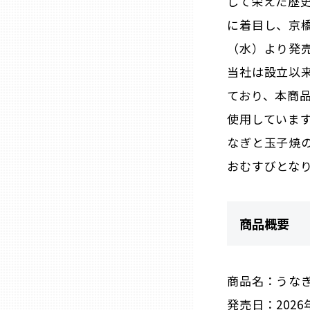
して栄えた歴
に着目し、京橋
石川
（水）より発
当社は設立以
福井
ており、本商
使用していま
山梨
なぎと玉子焼
おむすびとな
長野
岐阜
商品概要
静岡
商品名：うな
愛知
発売日：2026