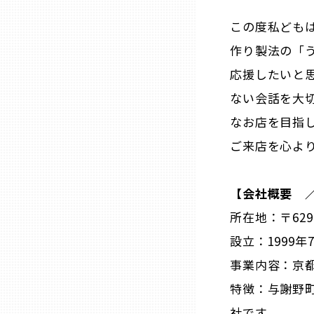
この度私ども
熊本
作り製法の「
応援したいと
大分
ない会話を大
なお店を目指
宮崎
ご来店を心よ
鹿児島
【会社概要 
沖縄
所在地：〒629
設立：1999年
事業内容：京
特徴：与謝野
社です。