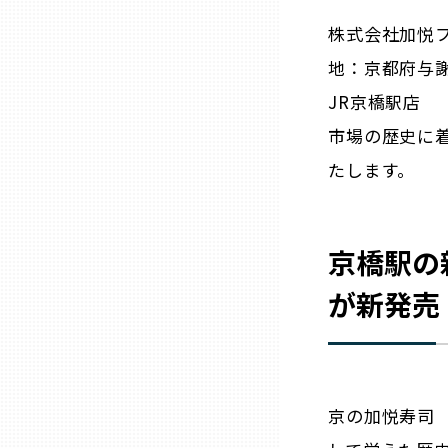
ニッポンの百選大全集
群馬
株式会社加悦
Sporkle
地：京都府与
埼玉
JR京橋駅店
市場の歴史に
千葉
たします。
東京23区
京橋駅の
多摩地域
が新発売
神奈川
新潟
京の加悦寿司
富山