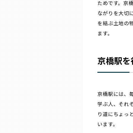
ためです。京
山口
ながりを大切
徳島
を結ぶ土地の
ます。
香川
京橋駅を
愛媛
高知
京橋駅には、
福岡
学ぶ人、それ
佐賀
り道にちょっ
います。
長崎