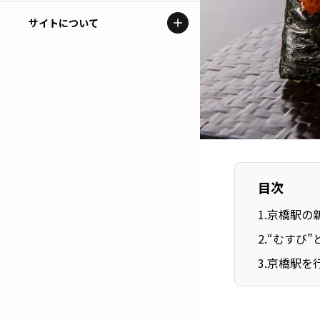
地域を代表する企業100選
記事ライター
サイトについて
岩手
プレスリリース
アンバサダー
私たちの理念
宮城
行政連携記事
お問い合わせ
MILCプロジェクト
秋田
運営会社情報
選出企業特別対談
山形
Localist
目次
SDGsの先駆者
福島
1
.
京橋駅の
イベント
2
.
“むすび
茨城
3
.
京橋駅を
飲食店
栃木
地域豆知識