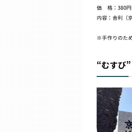
価 格：380
三重
内容：舎利（
滋賀
※手作りのた
京都
“むすび
大阪市
北摂
堺・泉州
河内