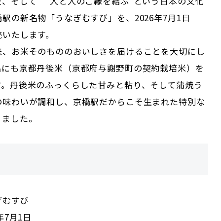
史、そして “人と人のご縁を結ぶ”という日本の文化
駅の新名物「うなぎむすび」を、2026年7月1日
売いたします。
来、お米そのもののおいしさを届けることを大切にし
品にも京都丹後米（京都府与謝野町の契約栽培米）を
す。丹後米のふっくらした甘みと粘り、そして蒲焼う
の味わいが調和し、京橋駅だからこそ生まれた特別な
りました。
ぎむすび
年7月1日