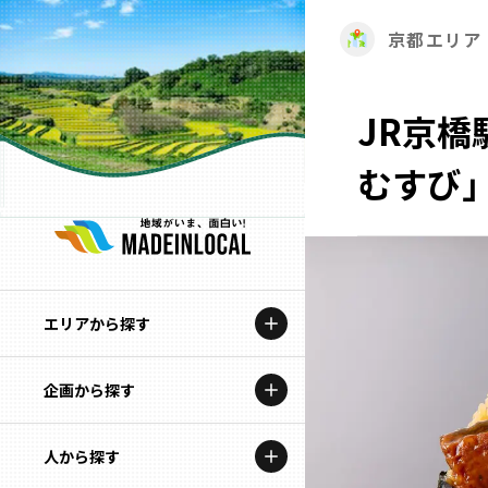
京都エリア
JR京
むすび
エリアから探す
企画から探す
北海道
特集コンテンツ
人から探す
青森