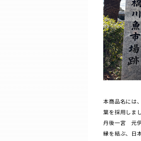
兵庫
奈良
和歌山
鳥取
島根
本商品名には
岡山
葉を採用しま
丹後一宮 元
広島
縁を結ぶ、日