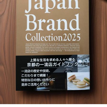
長野エリア
岐阜エリア
静岡エリア
愛知エリア
三重エリア
滋賀エリア
京都エリア
大阪市エリア
北摂エリア
堺・泉州エリア
河内エリア
兵庫エリア
奈良エリア
和歌山エリア
鳥取エリア
島根エリア
岡山エリア
広島エリア
山口エリア
徳島エリア
香川エリア
愛媛エリア
高知エリア
福岡エリア
佐賀エリア
長崎エリア
熊本エリア
大分エリア