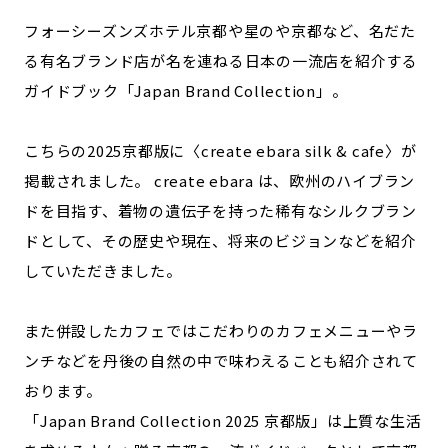
フォーシーズンズホテル京都や星のや京都など、名だた
記事ライター
アンバサダー
る有名ブランド店が名を連ねる日本の一流店を紹介する
ガイドブック「Japan Brand Collection」。
お問い合わせ
会社概要
こちらの2025京都版に〈create ebara silk & cafe〉が
掲載されました。 create ebara は、欧州のハイブラン
ドを目指す、着物の遺伝子を持った稀有なシルクブラン
ドとして、その歴史や現在、将来のビジョンなどを紹介
していただきました。
また併設したカフェではこだわりのカフェメニューやラ
ンチなどを丹後の自然の中で味わえることも紹介されて
おります。
「Japan Brand Collection 2025 京都版」は上質な生活