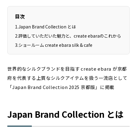
宮崎エリア
鹿児島エリア
沖縄エリア
目次
1
.
Japan Brand Collection とは
2
.
評価していただいた魅力と、create ebaraのこれから
カテゴリから探す
3
.
ショールーム create ebara silk & cafe
特集コンテンツ
地域を代表する 企業100選
プレスリリース
行政連携記事
世界的なシルクブランドを目指す create ebara が京都
MILCプロジェクト
選出企業特別対談
府を代表する上質なシルクアイテムを扱う一流店として
Localist
SDGsの先駆者
「Japan Brand Collection 2025 京都版」に掲載
イベント
飲食店
地域豆知識
ニッポンの百選大全集
Sporkle
Japan Brand Collection とは
「人」から探す