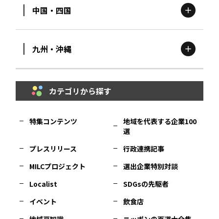
中国・四国
滋賀
エリア
富山
エリア
群馬
エリア
宮城
エリア
九州・沖縄
鳥取
エリア
京都
エリア
石川
エリア
埼玉
エリア
秋田
エリア
カテゴリから探す
福岡
エリア
島根
エリア
大阪市
エリア
福井
エリア
千葉
エリア
山形
エリア
特集コンテンツ
地域を代表する企業100
選
佐賀
エリア
岡山
エリア
北摂
エリア
長野
エリア
東京23区
エリア
福島
エリア
プレスリリース
行政連携記事
MILCプロジェクト
選出企業特別対談
長崎
エリア
広島
エリア
堺・泉州
エリア
岐阜
エリア
多摩
エリア
Localist
SDGsの先駆者
イベント
飲食店
熊本
エリア
山口
エリア
河内
エリア
静岡
エリア
神奈川
エリア
地域豆知識
ニッポンの百選大全集