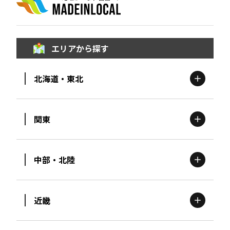
エリアから探す
北海道・東北
関東
北海道
エリア
中部・北陸
茨城
エリア
青森
エリア
近畿
新潟
エリア
栃木
エリア
岩手
エリア