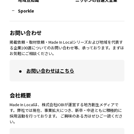
Sporkle
大分
エリア
徳島
エリア
兵庫
エリア
愛知
エリア
山梨
エリア
お問い合わせ
掲載依頼・取材依頼・Made In Localシリーズおよび地域を代表す
宮崎
エリア
香川
エリア
奈良
エリア
三重
エリア
る企業100選についてのお問い合わせ等、承っております。まずは
お気軽にご相談ください。
お問い合わせはこちら
鹿児島
エリア
愛媛
エリア
和歌山
エリア
会社概要
沖縄
エリア
高知
エリア
Made In Localは、株式会社IOBIが運営する地方創生メディアで
す。弊社では現在、事業拡大につき、新卒・中途ともに積極的に
採用活動を行っております。 ご興味のある方はぜひご一読くださ
い。