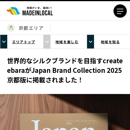
京都エリア
エリアから探す
エリアトップ
地域を楽しむ
地域を知る
北海道エリア
青森エリア
岩手エリア
宮城エリア
世界的なシルクブランドを目指すcreate
秋田エリア
山形エリア
ebaraがJapan Brand Collection 2025
福島エリア
茨城エリア
京都版に掲載されました！
栃木エリア
群馬エリア
埼玉エリア
千葉エリア
東京23区エリア
多摩エリア
神奈川エリア
新潟エリア
富山エリア
石川エリア
福井エリア
山梨エリア