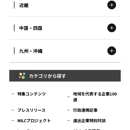
近畿
新潟
エリア
栃木
エリア
岩手
エリア
中国・四国
滋賀
エリア
富山
エリア
群馬
エリア
宮城
エリア
九州・沖縄
鳥取
エリア
京都
エリア
石川
エリア
埼玉
エリア
秋田
エリア
カテゴリから探す
福岡
エリア
島根
エリア
大阪市
エリア
福井
エリア
千葉
エリア
山形
エリア
特集コンテンツ
地域を代表する企業100
選
佐賀
エリア
岡山
エリア
北摂
エリア
長野
エリア
東京23区
エリア
福島
エリア
プレスリリース
行政連携記事
MILCプロジェクト
選出企業特別対談
長崎
エリア
広島
エリア
堺・泉州
エリア
岐阜
エリア
多摩
エリア