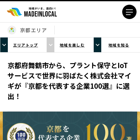
京都エリア
エリアから探す
エリアトップ
地域を楽しむ
地域を知る
北海道エリア
青森エリア
岩手エリア
宮城エリア
京都府舞鶴市から、プラント保守とIoT
秋田エリア
山形エリア
サービスで世界に羽ばたく株式会社マイ
福島エリア
茨城エリア
ギが『京都を代表する企業100選』に選
栃木エリア
群馬エリア
出！
埼玉エリア
千葉エリア
東京23区エリア
多摩エリア
神奈川エリア
新潟エリア
富山エリア
石川エリア
福井エリア
山梨エリア