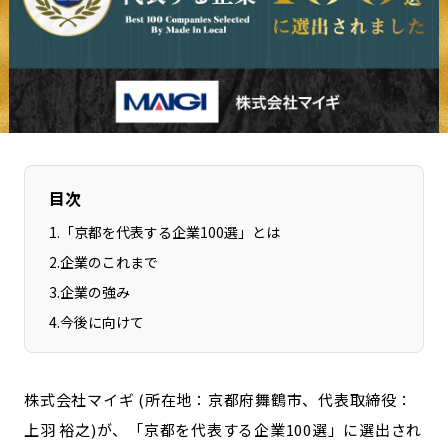
長野エリア
岐阜エリア
静岡エリア
愛知エリア
三重エリア
滋賀エリア
京都エリア
大阪市エリア
北摂エリア
堺・泉州エリア
河内エリア
兵庫エリア
目次
奈良エリア
和歌山エリア
1
.
「京都を代表する企業100選」とは
鳥取エリア
島根エリア
2
.
企業のこれまで
岡山エリア
広島エリア
3
.
企業の強み
山口エリア
徳島エリア
4
.
今後に向けて
香川エリア
愛媛エリア
高知エリア
福岡エリア
佐賀エリア
長崎エリア
株式会社マイギ (所在地：京都府舞鶴市、代表取締役：
上羽 裕之)が、「京都を代表する企業100選」に選出され
熊本エリア
大分エリア