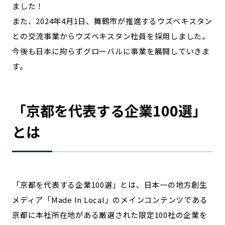
ました！
宮崎エリア
鹿児島エリア
また、2024年4月1日、舞鶴市が推進するウズベキスタン
沖縄エリア
との交流事業からウズベキスタン社員を採用しました。
今後も日本に拘らずグローバルに事業を展開していきま
カテゴリから探す
す。
特集コンテンツ
地域を代表する 企業100選
プレスリリース
行政連携記事
「
京都
を代表する企業100選」
MILCプロジェクト
選出企業特別対談
とは
Localist
SDGsの先駆者
イベント
飲食店
地域豆知識
ニッポンの百選大全集
Sporkle
「
京都
を代表する企業100選」とは、日本一の地方創生
メディア「Made In Local」のメインコンテンツである
京都
に本社所在地がある厳選された限定100社の企業を
「人」から探す