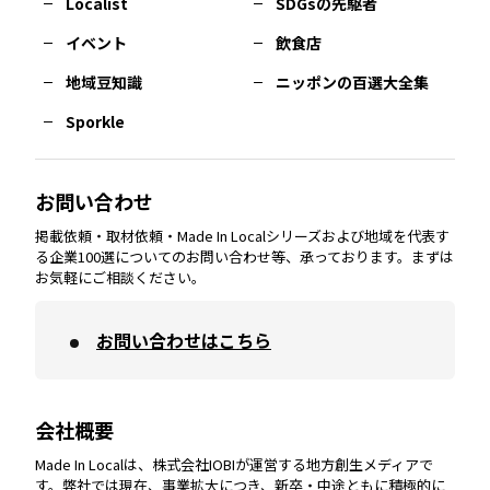
Localist
SDGsの先駆者
イベント
飲食店
熊本
エリア
山口
エリア
河内
エリア
静岡
エリア
神奈川
エリア
地域豆知識
ニッポンの百選大全集
Sporkle
大分
エリア
徳島
エリア
兵庫
エリア
愛知
エリア
山梨
エリア
お問い合わせ
掲載依頼・取材依頼・Made In Localシリーズおよび地域を代表す
宮崎
エリア
香川
エリア
奈良
エリア
三重
エリア
る企業100選についてのお問い合わせ等、承っております。まずは
お気軽にご相談ください。
お問い合わせはこちら
鹿児島
エリア
愛媛
エリア
和歌山
エリア
会社概要
沖縄
エリア
高知
エリア
Made In Localは、株式会社IOBIが運営する地方創生メディアで
す。弊社では現在、事業拡大につき、新卒・中途ともに積極的に