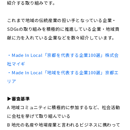
紹介する取り組みです。
記事ライター
アンバサダー
これまで地域の伝統産業の担い手となっている企業・
お問い合わせ
会社概要
SDGsの取り組みを積極的に推進している企業・地域貢
献に力を入れている企業などを数々紹介しています。
・Made In Local「
京都
を代表する企業100選」
株式会
社マイギ
・Made In Local「地域を代表する企業100選」
京都
エ
リア
▶︎審査基準
A 地域コミュニティに積極的に参加するなど、社会活動
に会社を挙げて取り組んでいる
B 地元の名産や地場産業と言われるビジネスに携わって