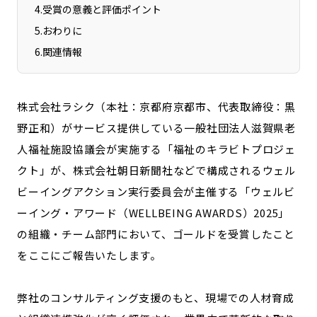
宮崎エリア
鹿児島エリア
4
.
受賞の意義と評価ポイント
沖縄エリア
5
.
おわりに
6
.
関連情報
カテゴリから探す
株式会社ラシク（本社：京都府京都市、代表取締役：黒
特集コンテンツ
地域を代表する 企業100選
野正和）がサービス提供している一般社団法人滋賀県老
プレスリリース
行政連携記事
人福祉施設協議会が実施する「福祉のキラビトプロジェ
MILCプロジェクト
選出企業特別対談
クト」が、株式会社朝日新聞社などで構成されるウェル
Localist
SDGsの先駆者
ビーイングアクション実行委員会が主催する「ウェルビ
イベント
飲食店
ーイング・アワード（WELLBEING AWARDS）2025」
地域豆知識
ニッポンの百選大全集
の組織・チーム部門において、ゴールドを受賞したこと
Sporkle
をここにご報告いたします。
弊社のコンサルティング支援のもと、現場での人材育成
「人」から探す