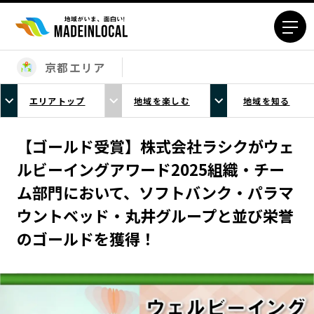
京都エリア
エリアから探す
エリアトップ
地域を楽しむ
地域を知る
北海道エリア
青森エリア
岩手エリア
宮城エリア
【ゴールド受賞】株式会社ラシクがウェ
秋田エリア
山形エリア
ルビーイングアワード2025組織・チー
福島エリア
茨城エリア
ム部門において、ソフトバンク・パラマ
栃木エリア
群馬エリア
ウントベッド・丸井グループと並び栄誉
埼玉エリア
千葉エリア
のゴールドを獲得！
東京23区エリア
多摩エリア
神奈川エリア
新潟エリア
富山エリア
石川エリア
福井エリア
山梨エリア