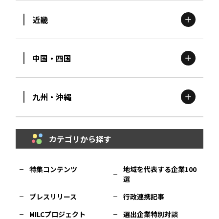
近畿
新潟
エリア
栃木
エリア
岩手
エリア
中国・四国
滋賀
エリア
富山
エリア
群馬
エリア
宮城
エリア
九州・沖縄
鳥取
エリア
京都
エリア
石川
エリア
埼玉
エリア
秋田
エリア
カテゴリから探す
福岡
エリア
島根
エリア
大阪市
エリア
福井
エリア
千葉
エリア
山形
エリア
特集コンテンツ
地域を代表する企業100
選
佐賀
エリア
岡山
エリア
北摂
エリア
長野
エリア
東京23区
エリア
福島
エリア
プレスリリース
行政連携記事
MILCプロジェクト
選出企業特別対談