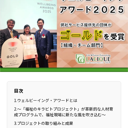
長野エリア
岐阜エリア
静岡エリア
愛知エリア
三重エリア
滋賀エリア
京都エリア
大阪市エリア
北摂エリア
堺・泉州エリア
河内エリア
兵庫エリア
奈良エリア
和歌山エリア
鳥取エリア
島根エリア
岡山エリア
広島エリア
山口エリア
徳島エリア
目次
香川エリア
愛媛エリア
1
.
ウェルビーイング・アワードとは
高知エリア
福岡エリア
2
.
～「福祉のキラビトプロジェクト」が革新的な人材育
佐賀エリア
長崎エリア
成プログラムで、福祉現場に新たな風を吹き込む～
熊本エリア
大分エリア
3
.
プロジェクトの取り組みと成果