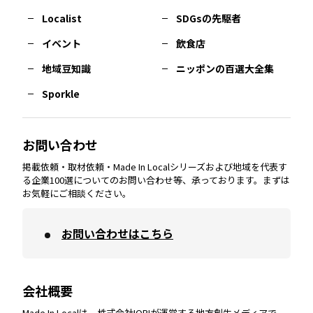
長崎
エリア
広島
エリア
堺・泉州
エリア
岐阜
エリア
多摩
エリア
Localist
SDGsの先駆者
イベント
飲食店
熊本
エリア
山口
エリア
河内
エリア
静岡
エリア
神奈川
エリア
地域豆知識
ニッポンの百選大全集
Sporkle
大分
エリア
徳島
エリア
兵庫
エリア
愛知
エリア
山梨
エリア
お問い合わせ
掲載依頼・取材依頼・Made In Localシリーズおよび地域を代表す
宮崎
エリア
香川
エリア
奈良
エリア
三重
エリア
る企業100選についてのお問い合わせ等、承っております。まずは
お気軽にご相談ください。
お問い合わせはこちら
鹿児島
エリア
愛媛
エリア
和歌山
エリア
会社概要
沖縄
エリア
高知
エリア
Made In Localは、株式会社IOBIが運営する地方創生メディアで