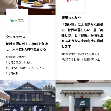
記事ライター
アンバサダー
麹屋もとみや
お問い合わせ
会社概要
「強い麹」による新たな価値
で、世界の暮らしに一層「美
味しさ」と「健康」が満ち溢
クジラテラス
れるような未来の創造に貢献
地域資源に新しい価値を創造
します
し、人々にHAPPYを届ける
#
地域文化の担い手
#
人を育てる
#
地域から世界へ
#
地域から世界へ
#
創業50年以上
#
地域の自然とともに
#
NO1への挑戦
#
イノベーション
#
地域貢献