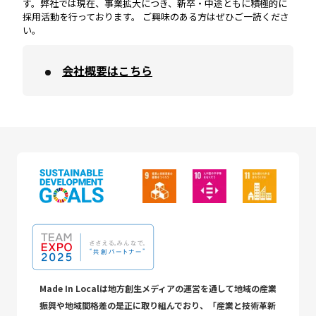
す。弊社では現在、事業拡大につき、新卒・中途ともに積極的に
採用活動を行っております。 ご興味のある方はぜひご一読くださ
い。
会社概要はこちら
Made In Localは地方創生メディアの運営を通して地域の産業
振興や地域間格差の是正に取り組んでおり、「産業と技術革新