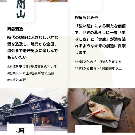
宮崎エリア
鹿児島エリア
沖縄エリア
麹屋もとみや
「強い麹」による新たな価値
両磐酒造
で、世界の暮らしに一層「美
カテゴリから探す
時代の嗜好にふさわしい粋な
味しさ」と「健康」が満ち溢
酒を追及し、地元から全国、
れるような未来の創造に貢献
海外まで老若男女に楽しんで
特集コンテンツ
地域を代表する 企業100選
します
もらいたい
プレスリリース
行政連携記事
#
地域文化の担い手
#
人を育てる
#
地域を支える
#
地域文化の担い手
#
地域から世界へ
#
創業50年以上
MILCプロジェクト
選出企業特別対談
#
創業50年以上
#
社長が地域出身
Localist
SDGsの先駆者
#
伝統と革新
イベント
飲食店
地域豆知識
ニッポンの百選大全集
Sporkle
「人」から探す