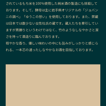
されているもち米を100％使用した純米酒の製造にも挑戦して
おります。そして、酵母は主に岩手県オリジナルの「ジョバン
ニの調べ」「ゆうこの想い」を使用しております。また、弊蔵
は日本では数少ない女性杜氏の蔵です。蔵人たちを牽引してい
ますが男勝りというわけではなく、竹のようなしなやかさと潔
さを持って酒造りに臨んでおります。
穏やかな香り、優しい味わいの中にも旨みがしっかりと感じら
れる、一本芯の通ったしなやかなお酒を目指しております。