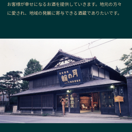
お客様が幸せになるお酒を提供していきます。地元の方々
長野エリア
岐阜エリア
に愛され、地域の発展に寄与できる酒蔵でありたいです。
静岡エリア
愛知エリア
三重エリア
滋賀エリア
京都エリア
大阪市エリア
北摂エリア
堺・泉州エリア
河内エリア
兵庫エリア
奈良エリア
和歌山エリア
鳥取エリア
島根エリア
岡山エリア
広島エリア
山口エリア
徳島エリア
香川エリア
愛媛エリア
高知エリア
福岡エリア
佐賀エリア
長崎エリア
熊本エリア
大分エリア