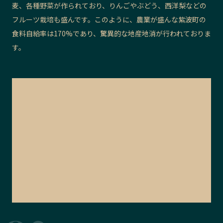
麦、各種野菜が作られており、りんごやぶどう、西洋梨などの
フルーツ栽培も盛んです。このように、農業が盛んな紫波町の
食料自給率は170%であり、驚異的な地産地消が行われておりま
す。