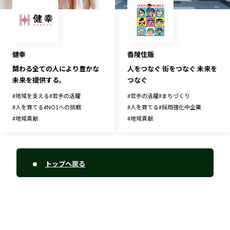
宮崎エリア
鹿児島エリア
沖縄エリア
健幸
香陵住販
カテゴリから探す
関わる全ての人により豊かな
人をつなぐ 街をつなぐ 未来を
未来を提供する。
つなぐ
特集コンテンツ
地域を代表する 企業100選
#
地域を支える
#
若手の活躍
#
若手の活躍
#
まちづくり
プレスリリース
行政連携記事
#
人を育てる
#
NO1への挑戦
#
人を育てる
#
採用強化中企業
MILCプロジェクト
選出企業特別対談
#
地域貢献
#
地域貢献
Localist
SDGsの先駆者
イベント
飲食店
トップへ戻る
地域豆知識
ニッポンの百選大全集
Sporkle
「人」から探す