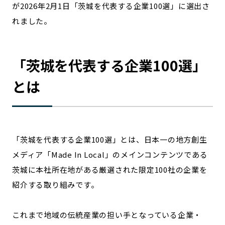
が2026年2月1日「茨城を代表する企業100選」に選出さ
宮崎エリア
鹿児島エリア
れました。
沖縄エリア
「
茨城
を代表する企業100選」
カテゴリから探す
とは
特集コンテンツ
地域を代表する 企業100選
プレスリリース
行政連携記事
MILCプロジェクト
選出企業特別対談
Localist
SDGsの先駆者
「
茨城
を代表する企業100選」とは、日本一の地方創生
イベント
飲食店
メディア「Made In Local」のメインコンテンツである
地域豆知識
ニッポンの百選大全集
茨城
に本社所在地がある厳選された限定100社の企業を
Sporkle
紹介する取り組みです。
これまで地域の伝統産業の担い手となっている企業・
「人」から探す