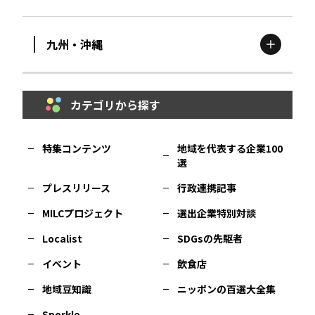
滋賀
エリア
富山
エリア
群馬
エリア
宮城
エリア
九州・沖縄
鳥取
エリア
京都
エリア
石川
エリア
埼玉
エリア
秋田
エリア
カテゴリから探す
福岡
エリア
島根
エリア
大阪市
エリア
福井
エリア
千葉
エリア
山形
エリア
特集コンテンツ
地域を代表する企業100
選
佐賀
エリア
岡山
エリア
北摂
エリア
長野
エリア
東京23区
エリア
福島
エリア
プレスリリース
行政連携記事
MILCプロジェクト
選出企業特別対談
長崎
エリア
広島
エリア
堺・泉州
エリア
岐阜
エリア
多摩
エリア
Localist
SDGsの先駆者
イベント
飲食店
熊本
エリア
山口
エリア
河内
エリア
静岡
エリア
神奈川
エリア
地域豆知識
ニッポンの百選大全集
Sporkle