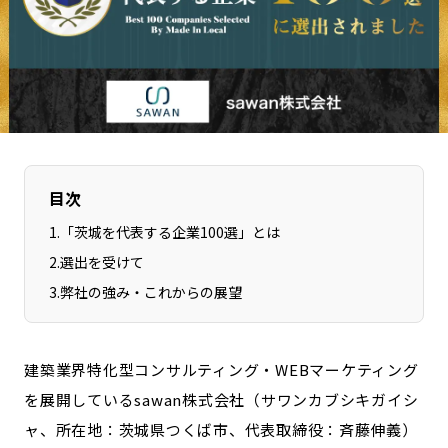
長野エリア
岐阜エリア
静岡エリア
愛知エリア
三重エリア
滋賀エリア
京都エリア
大阪市エリア
北摂エリア
堺・泉州エリア
河内エリア
兵庫エリア
目次
奈良エリア
和歌山エリア
1
.
「茨城を代表する企業100選」とは
鳥取エリア
島根エリア
2
.
選出を受けて
岡山エリア
広島エリア
3
.
弊社の強み・これからの展望
山口エリア
徳島エリア
香川エリア
愛媛エリア
高知エリア
福岡エリア
建築業界特化型コンサルティング・WEBマーケティング
佐賀エリア
長崎エリア
を展開しているsawan株式会社（サワンカブシキガイシ
ャ、所在地：茨城県つくば市、代表取締役：斉藤伸義）
熊本エリア
大分エリア