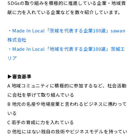
SDGsの取り組みを積極的に推進している企業・地域貢
記事ライター
アンバサダー
献に力を入れている企業などを数々紹介しています。
お問い合わせ
会社概要
・Made In Local「
茨城
を代表する企業100選」
sawan
株式会社
・Made In Local「地域を代表する企業100選」
茨城
エ
リア
▶︎審査基準
A 地域コミュニティに積極的に参加するなど、社会活動
に会社を挙げて取り組んでいる
B 地元の名産や地場産業と言われるビジネスに携わって
いる
C 若手の育成に力を入れている
D 他社にはない独自の技術やビジネスモデルを持ってい