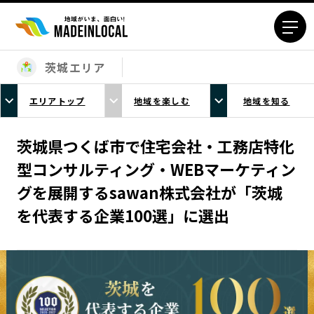
茨城エリア
エリアから探す
エリアトップ
地域を楽しむ
地域を知る
北海道エリア
青森エリア
岩手エリア
宮城エリア
茨城県つくば市で住宅会社・工務店特化
秋田エリア
山形エリア
型コンサルティング・WEBマーケティン
福島エリア
茨城エリア
グを展開するsawan株式会社が「茨城
栃木エリア
群馬エリア
を代表する企業100選」に選出
埼玉エリア
千葉エリア
東京23区エリア
多摩エリア
神奈川エリア
新潟エリア
富山エリア
石川エリア
福井エリア
山梨エリア