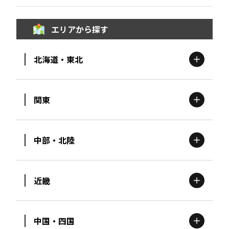
エリアから探す
北海道・東北
関東
北海道
エリア
中部・北陸
茨城
エリア
青森
エリア
近畿
新潟
エリア
栃木
エリア
岩手
エリア
中国・四国