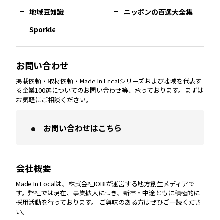
熊本
エリア
山口
エリア
河内
エリア
静岡
エリア
神奈川
エリア
地域豆知識
ニッポンの百選大全集
Sporkle
大分
エリア
徳島
エリア
兵庫
エリア
愛知
エリア
山梨
エリア
お問い合わせ
掲載依頼・取材依頼・Made In Localシリーズおよび地域を代表す
宮崎
エリア
香川
エリア
奈良
エリア
三重
エリア
る企業100選についてのお問い合わせ等、承っております。まずは
お気軽にご相談ください。
お問い合わせはこちら
鹿児島
エリア
愛媛
エリア
和歌山
エリア
会社概要
沖縄
エリア
高知
エリア
Made In Localは、株式会社IOBIが運営する地方創生メディアで
す。弊社では現在、事業拡大につき、新卒・中途ともに積極的に
採用活動を行っております。 ご興味のある方はぜひご一読くださ
い。