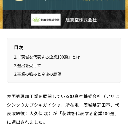
長野エリア
岐阜エリア
静岡エリア
愛知エリア
三重エリア
滋賀エリア
京都エリア
大阪市エリア
北摂エリア
堺・泉州エリア
目次
河内エリア
兵庫エリア
1
.
「茨城を代表する企業100選」とは
奈良エリア
和歌山エリア
2
.
選出を受けて
鳥取エリア
島根エリア
3
.
事業の強みと今後の展望
岡山エリア
広島エリア
山口エリア
徳島エリア
表面処理加工業を展開している旭真空株式会社（アサヒ
香川エリア
愛媛エリア
シンクウカブシキガイシャ、所在地：茨城県鉾田市、代
高知エリア
福岡エリア
表取締役：大久保 功）が「茨城を代表する企業100選」
佐賀エリア
長崎エリア
に選出されました。
熊本エリア
大分エリア