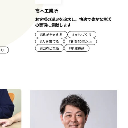
高木工業所
お客様の満足を追求し、快適で豊かな生活
の実現に貢献します
#
地域を支える
#
まちづくり
#
人を育てる
#
創業50年以上
#
伝統と革新
#
地域貢献
誇り