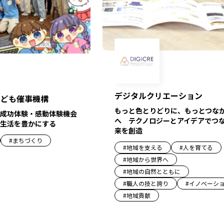
デジタルクリエーション
こども催事機構
もっと色とりどりに、もっとつな
成功体験・感動体験機会
へ テクノロジーとアイデアでつ
生活を豊かにする
来を創造
#
まちづくり
#
地域を支える
#
人を育てる
#
地域から世界へ
#
地域の自然とともに
#
職人の技と誇り
#
イノベーシ
#
地域貢献