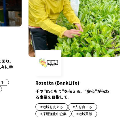
を図り、
人々に幸
Rosetta (BankLife)
い手
手で“ぬくもり”を伝える、“安心”が伝わ
る事業を目指して。
#
地域を支える
#
人を育てる
#
採用強化中企業
#
地域貢献