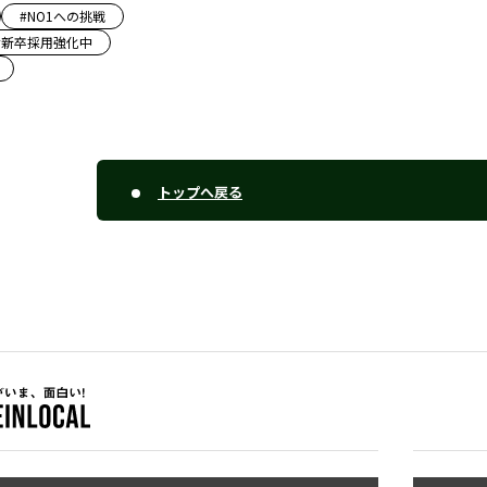
#
NO1への挑戦
#
新卒採用強化中
トップへ戻る