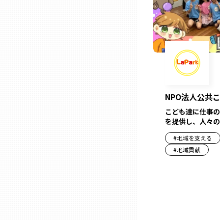
兵庫
奈良
和歌山
NPO法人公共
鳥取
こども達に仕事の
を提供し、人々の
島根
#
地域を支える
#
地域貢献
岡山
広島