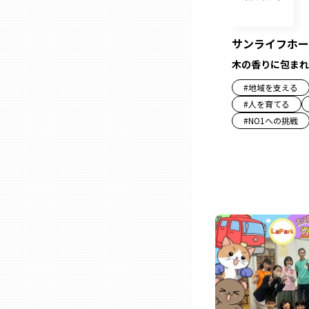
三重
サンライフホー
木の香りに包まれ
滋賀
#
地域を支える
#
人を育てる
京都
#
NO1への挑戦
大阪市
北摂
堺・泉州
河内