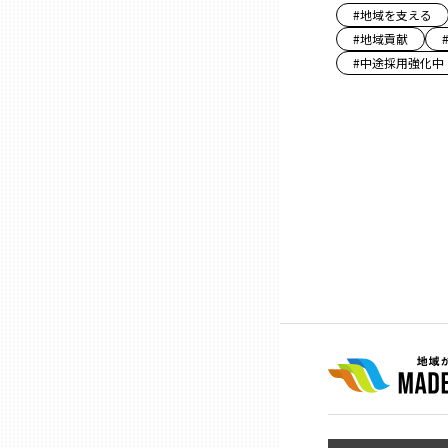
#
地域を支える
#
地域貢献
熊本
#
中途採用強化中
大分
宮崎
鹿児島
沖縄