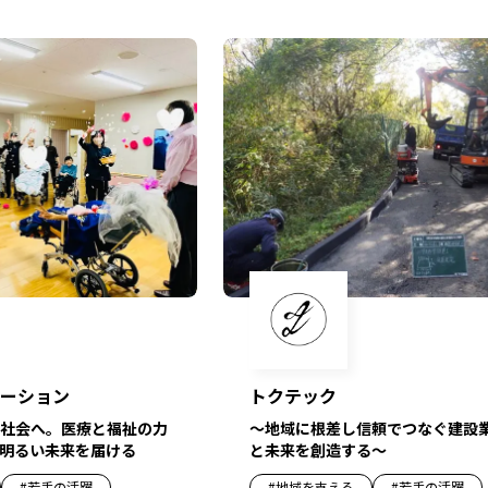
ーション
トクテック
社会へ。医療と福祉の力
〜地域に根差し信頼でつなぐ建設
明るい未来を届ける
と未来を創造する〜
#
若手の活躍
#
地域を支える
#
若手の活躍