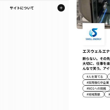
地域を代表する企業100選
記事ライター
サイトについて
岩手
プレスリリース
アンバサダー
私たちの理念
宮城
行政連携記事
お問い合わせ
MILCプロジェクト
秋田
運営会社情報
選出企業特別対談
エスウェルエナ
山形
Localist
断らない。その先
大切に、仕事を楽
SDGsの先駆者
んなで笑う。アイ
福島
#
人を育てる
イベント
#
採用強化中企業
茨城
#
NO1への挑戦
飲食店
#
地域貢献
栃木
地域豆知識