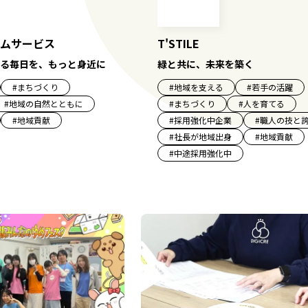
ムサービス
T'STILE
る毎日を、もっと身近に
緑と共に、未来を築く
#
まちづくり
#
地域を支える
#
若手の活躍
#
地域の自然とともに
#
まちづくり
#
人を育てる
#
地域貢献
#
採用強化中企業
#
職人の技と
#
社長が地域出身
#
地域貢献
#
中途採用強化中