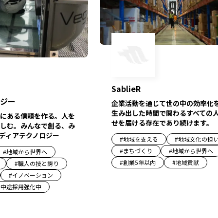
SablieR
ジー
企業活動を通じて世の中の効率化
生み出した時間で関わるすべての
にある信頼を作る。人を
せを届ける存在であり続けます。
しむ。みんなで創る、み
ディアテクノロジー
#
地域を支える
#
地域文化の担
#
まちづくり
#
地域から世界へ
#
地域から世界へ
#
創業5年以内
#
地域貢献
#
職人の技と誇り
#
イノベーション
#
中途採用強化中