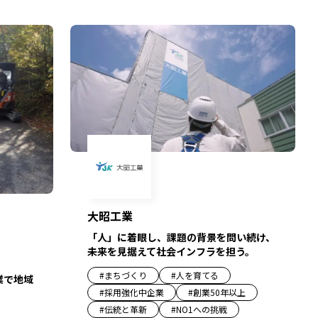
大昭工業
「人」に着眼し、課題の背景を問い続け、
未来を見据えて社会インフラを担う。
#
まちづくり
#
人を育てる
業で地域
#
採用強化中企業
#
創業50年以上
#
伝統と革新
#
NO1への挑戦