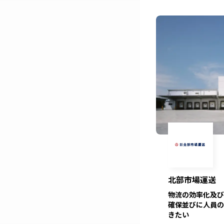
山口
徳島
香川
愛媛
高知
福岡
北部市場運送
佐賀
物流の効率化及び
確保並びに人員の
きたい
長崎