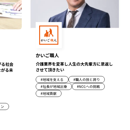
かいご職人
介護業界を変革し人生の大先輩方に恩返し
がる社会
させて頂きたい
ながる未
#
地域を支える
#
職人の技と誇り
#
社長が地域出身
#
NO1への挑戦
#
地域貢献
ョン