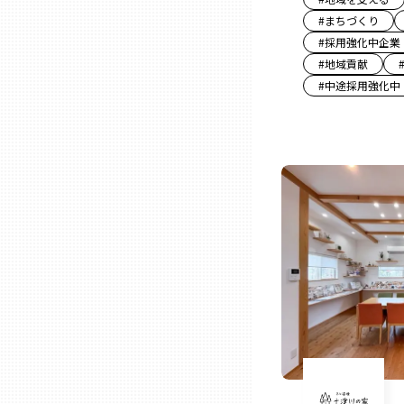
#
まちづくり
#
採用強化中企業
石川
#
地域貢献
#
中途採用強化中
福井
山梨
長野
岐阜
静岡
愛知