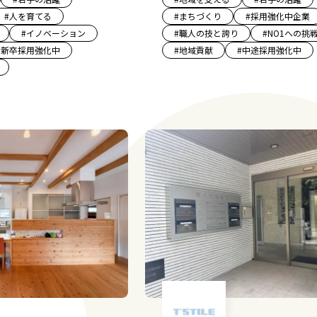
#
人を育てる
#
まちづくり
#
採用強化中企業
#
イノベーション
#
職人の技と誇り
#
NO1への挑
#
新卒採用強化中
#
地域貢献
#
中途採用強化中