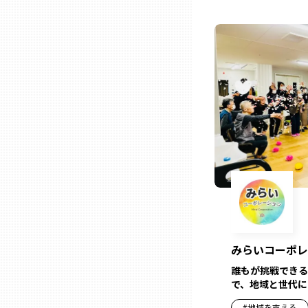
ニッポンの百選大全集
群馬
Sporkle
埼玉
千葉
東京23区
多摩地域
神奈川
みらいコーポレ
新潟
誰もが挑戦できる
で、地域と世代に
富山
#
地域を支える