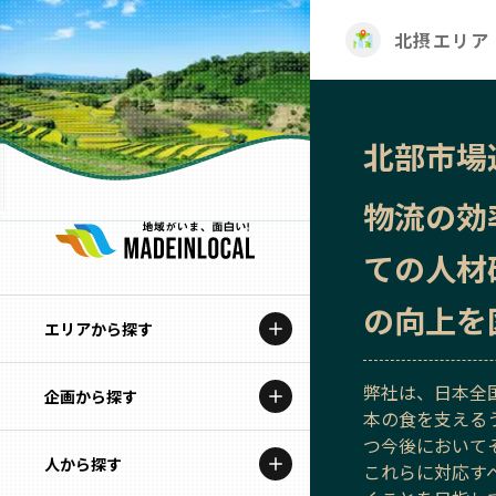
北摂エリア
北部市場
物流の効
ての人材
の向上を
エリアから探す
弊社は、日本全
企画から探す
北海道
本の食を支える
つ今後において
特集コンテンツ
人から探す
青森
これらに対応す