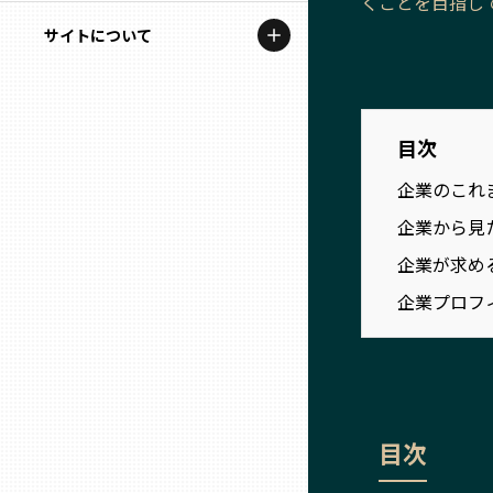
くことを目指し
地域を代表する企業100選
記事ライター
サイトについて
岩手
プレスリリース
アンバサダー
私たちの理念
宮城
行政連携記事
お問い合わせ
目次
MILCプロジェクト
秋田
企業のこれ
運営会社情報
選出企業特別対談
企業から見
山形
Localist
企業が求め
企業プロフ
SDGsの先駆者
福島
イベント
茨城
飲食店
栃木
目次
地域豆知識