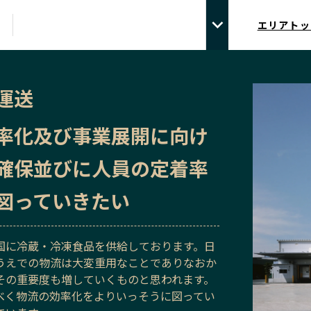
エリアトッ
運送
率化及び事業展開に向け
確保並びに人員の定着率
図っていきたい
国に冷蔵・冷凍食品を供給しております。日
うえでの物流は大変重用なことでありなおか
その重要度も増していくものと思われます。
べく物流の効率化をよりいっそうに図ってい