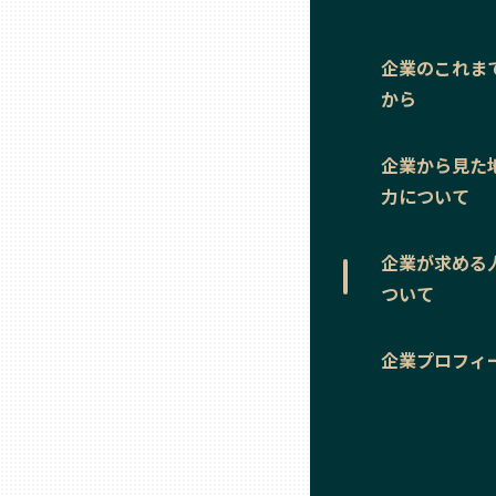
ニッポンの百選大全集
群馬
Sporkle
企業のこれま
埼玉
から
千葉
企業から見た
力について
東京23区
企業が求める
多摩地域
ついて
企業プロフィ
神奈川
新潟
富山