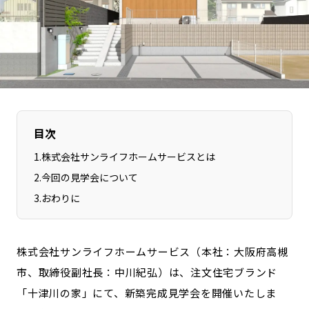
長野エリア
岐阜エリア
静岡エリア
愛知エリア
三重エリア
滋賀エリア
京都エリア
大阪市エリア
北摂エリア
堺・泉州エリア
河内エリア
兵庫エリア
目次
奈良エリア
和歌山エリア
1
.
株式会社サンライフホームサービスとは
鳥取エリア
島根エリア
2
.
今回の見学会について
岡山エリア
広島エリア
3
.
おわりに
山口エリア
徳島エリア
香川エリア
愛媛エリア
株式会社サンライフホームサービス（本社：大阪府高槻
高知エリア
福岡エリア
市、取締役副社長：中川紀弘）は、注文住宅ブランド
佐賀エリア
長崎エリア
「十津川の家」にて、新築完成見学会を開催いたしま
熊本エリア
大分エリア