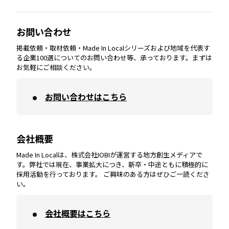
大分
エリア
徳島
エリア
兵庫
エリア
愛知
エリア
山梨
エリア
お問い合わせ
掲載依頼・取材依頼・Made In Localシリーズおよび地域を代表す
宮崎
エリア
香川
エリア
奈良
エリア
三重
エリア
る企業100選についてのお問い合わせ等、承っております。まずは
お気軽にご相談ください。
お問い合わせはこちら
鹿児島
エリア
愛媛
エリア
和歌山
エリア
会社概要
沖縄
エリア
高知
エリア
Made In Localは、株式会社IOBIが運営する地方創生メディアで
す。弊社では現在、事業拡大につき、新卒・中途ともに積極的に
採用活動を行っております。 ご興味のある方はぜひご一読くださ
い。
会社概要はこちら