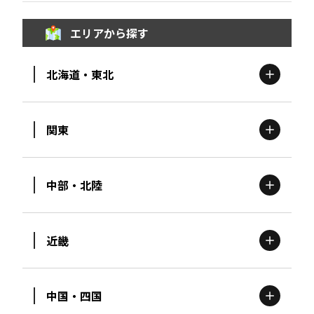
エリアから探す
北海道・東北
関東
北海道
エリア
中部・北陸
茨城
エリア
青森
エリア
近畿
新潟
エリア
栃木
エリア
岩手
エリア
中国・四国
滋賀
エリア
富山
エリア
群馬
エリア