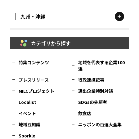
宮城
エリア
九州・沖縄
鳥取
エリア
京都
エリア
石川
エリア
埼玉
エリア
秋田
エリア
カテゴリから探す
福岡
エリア
島根
エリア
大阪市
エリア
福井
エリア
千葉
エリア
山形
エリア
特集コンテンツ
地域を代表する企業100
選
佐賀
エリア
岡山
エリア
北摂
エリア
長野
エリア
東京23区
エリア
福島
エリア
プレスリリース
行政連携記事
MILCプロジェクト
選出企業特別対談
長崎
エリア
広島
エリア
堺・泉州
エリア
岐阜
エリア
多摩
エリア
Localist
SDGsの先駆者
イベント
飲食店
熊本
エリア
山口
エリア
河内
エリア
静岡
エリア
神奈川
エリア
地域豆知識
ニッポンの百選大全集
Sporkle