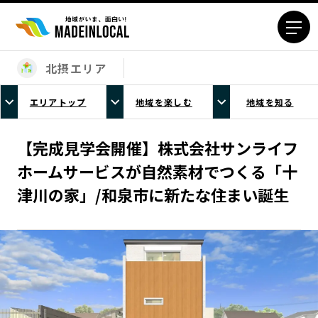
北摂エリア
エリアから探す
エリアトップ
地域を楽しむ
地域を知る
北海道エリア
青森エリア
岩手エリア
宮城エリア
【完成見学会開催】株式会社サンライフ
秋田エリア
山形エリア
ホームサービスが自然素材でつくる「十
福島エリア
茨城エリア
津川の家」/和泉市に新たな住まい誕生
栃木エリア
群馬エリア
埼玉エリア
千葉エリア
東京23区エリア
多摩エリア
神奈川エリア
新潟エリア
富山エリア
石川エリア
福井エリア
山梨エリア