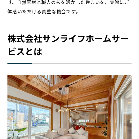
す。自然素材と職人の技を活かした住まいを、実際にご
宮崎エリア
鹿児島エリア
体感いただける貴重な機会です。
沖縄エリア
株式会社サンライフホームサー
カテゴリから探す
ビスとは
特集コンテンツ
地域を代表する 企業100選
プレスリリース
行政連携記事
MILCプロジェクト
選出企業特別対談
Localist
SDGsの先駆者
イベント
飲食店
地域豆知識
ニッポンの百選大全集
Sporkle
「人」から探す