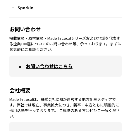
Sporkle
大分
エリア
徳島
エリア
兵庫
エリア
愛知
エリア
山梨
エリア
お問い合わせ
掲載依頼・取材依頼・Made In Localシリーズおよび地域を代表す
宮崎
エリア
香川
エリア
奈良
エリア
三重
エリア
る企業100選についてのお問い合わせ等、承っております。まずは
お気軽にご相談ください。
お問い合わせはこちら
鹿児島
エリア
愛媛
エリア
和歌山
エリア
会社概要
沖縄
エリア
高知
エリア
Made In Localは、株式会社IOBIが運営する地方創生メディアで
す。弊社では現在、事業拡大につき、新卒・中途ともに積極的に
採用活動を行っております。 ご興味のある方はぜひご一読くださ
い。