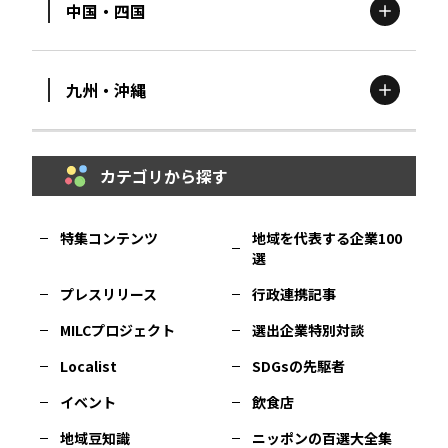
中国・四国
滋賀
エリア
富山
エリア
群馬
エリア
宮城
エリア
九州・沖縄
鳥取
エリア
京都
エリア
石川
エリア
埼玉
エリア
秋田
エリア
カテゴリから探す
福岡
エリア
島根
エリア
大阪市
エリア
福井
エリア
千葉
エリア
山形
エリア
特集コンテンツ
地域を代表する企業100
選
佐賀
エリア
岡山
エリア
北摂
エリア
長野
エリア
東京23区
エリア
福島
エリア
プレスリリース
行政連携記事
MILCプロジェクト
選出企業特別対談
長崎
エリア
広島
エリア
堺・泉州
エリア
岐阜
エリア
多摩
エリア
Localist
SDGsの先駆者
イベント
飲食店
熊本
エリア
山口
エリア
河内
エリア
静岡
エリア
神奈川
エリア
地域豆知識
ニッポンの百選大全集