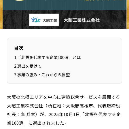
長野エリア
岐阜エリア
静岡エリア
愛知エリア
三重エリア
滋賀エリア
京都エリア
大阪市エリア
北摂エリア
堺・泉州エリア
目次
河内エリア
兵庫エリア
1
.
「北摂を代表する企業100選」とは
奈良エリア
和歌山エリア
2
.
選出を受けて
鳥取エリア
島根エリア
3
.
事業の強み・これからの展望
岡山エリア
広島エリア
山口エリア
徳島エリア
大阪の北摂エリアを中心に建築総合サービスを展開する
香川エリア
愛媛エリア
大昭工業株式会社（所在地：大阪府高槻市、代表取締役
高知エリア
福岡エリア
社長：岸 兵太）が、2025年10月1日「北摂を代表する企
佐賀エリア
長崎エリア
業100選」に選出されました。
熊本エリア
大分エリア