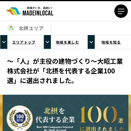
北摂エリア
エリアから探す
エリアトップ
地域を楽しむ
地域を知る
北海道エリア
青森エリア
岩手エリア
宮城エリア
〜「人」が主役の建物づくり〜大昭工業
秋田エリア
山形エリア
株式会社が「北摂を代表する企業100
福島エリア
茨城エリア
選」に選出されました。
栃木エリア
群馬エリア
埼玉エリア
千葉エリア
東京23区エリア
多摩エリア
神奈川エリア
新潟エリア
富山エリア
石川エリア
福井エリア
山梨エリア