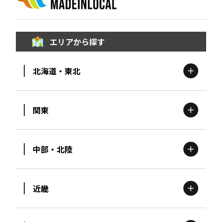
エリアから探す
北海道・東北
関東
北海道
エリア
中部・北陸
茨城
エリア
青森
エリア
近畿
新潟
エリア
栃木
エリア
岩手
エリア