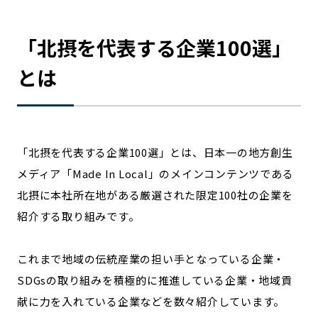
宮崎エリア
鹿児島エリア
沖縄エリア
「
北摂
を代表する企業100選」
とは
カテゴリから探す
特集コンテンツ
地域を代表する 企業100選
プレスリリース
行政連携記事
「
北摂
を代表する企業100選」とは、日本一の地方創生
MILCプロジェクト
選出企業特別対談
メディア「Made In Local」のメインコンテンツである
Localist
SDGsの先駆者
北摂
に本社所在地がある厳選された限定100社の企業を
イベント
飲食店
紹介する取り組みです。
地域豆知識
ニッポンの百選大全集
Sporkle
これまで地域の伝統産業の担い手となっている企業・
SDGsの取り組みを積極的に推進している企業・地域貢
献に力を入れている企業などを数々紹介しています。
「人」から探す