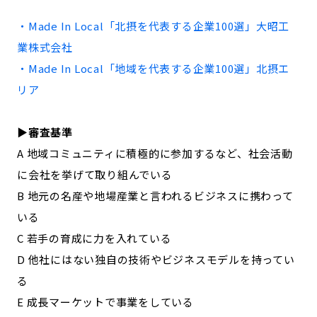
記事ライター
アンバサダー
・Made In Local「
北摂
を代表する企業100選」
大昭工
業株式会社
お問い合わせ
会社概要
・Made In Local「地域を代表する企業100選」
北摂
エ
リア
▶︎審査基準
A 地域コミュニティに積極的に参加するなど、社会活動
に会社を挙げて取り組んでいる
B 地元の名産や地場産業と言われるビジネスに携わって
いる
C 若手の育成に力を入れている
D 他社にはない独自の技術やビジネスモデルを持ってい
る
E 成長マーケットで事業をしている