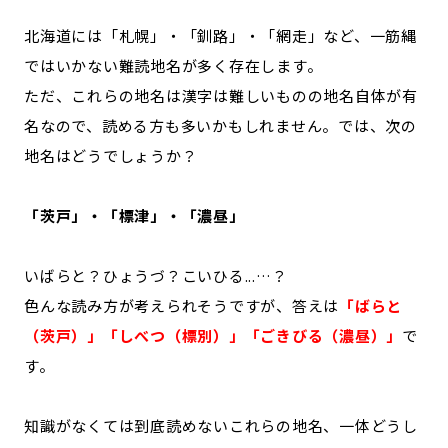
記事ライター
アンバサダー
北海道には「札幌」・「釧路」・「網走」など、一筋縄
ではいかない難読地名が多く存在します。
お問い合わせ
会社概要
ただ、これらの地名は漢字は難しいものの地名自体が有
名なので、読める方も多いかもしれません。では、次の
地名はどうでしょうか？
「茨戸」・「標津」・「濃昼」
いばらと？ひょうづ？こいひる...…？
色んな読み方が考えられそうですが、答えは
「ばらと
（茨戸）」「しべつ（標別）」「ごきびる（濃昼）」
で
す。
知識がなくては到底読めないこれらの地名、一体どうし