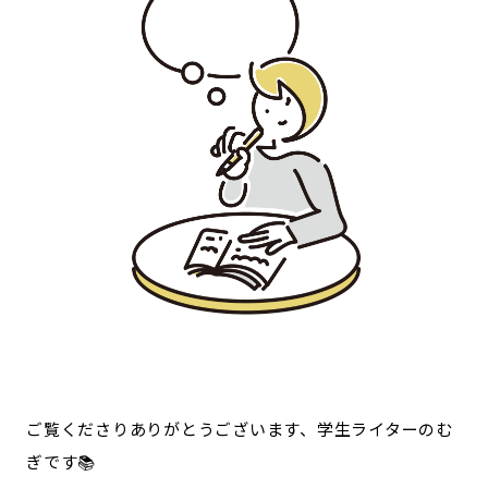
宮崎エリア
鹿児島エリア
沖縄エリア
カテゴリから探す
特集コンテンツ
地域を代表する 企業100選
プレスリリース
行政連携記事
MILCプロジェクト
選出企業特別対談
Localist
SDGsの先駆者
イベント
飲食店
地域豆知識
ニッポンの百選大全集
Sporkle
ご覧くださりありがとうございます、学生ライターのむ
ぎです📚
「人」から探す