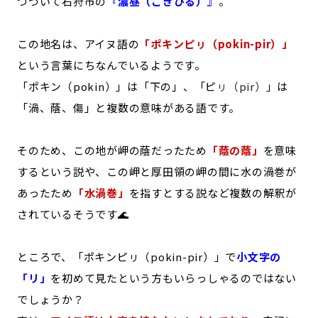
つづいて石狩市の
『濃昼（ごきびる）』
。
この地名は、アイヌ語の
「ポキンピㇼ（pokin-pir）」
という言葉にちなんでいるようです。
「ポキン（pokin）」は「下の」、「ピ
ㇼ（pir）
」は
「渦、蔭、傷」と複数の意味がある語です。
そのため、この地が岬の蔭だったため
「蔭の蔭」
を意味
するという説や、この岬と厚田領の岬の間に水の渦巻が
あったため
「水渦巻」
を指すとする説など複数の解釈が
されているそうです🌊
ところで、「ポキンピㇼ（pokin-pir）」で
小文字の
「リ」
を初めて見たという方もいらっしゃるのではない
でしょうか？