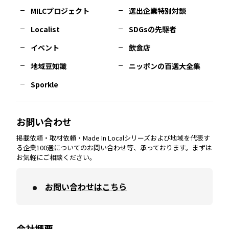
MILCプロジェクト
選出企業特別対談
長崎
エリア
広島
エリア
堺・泉州
エリア
岐阜
エリア
多摩
エリア
Localist
SDGsの先駆者
イベント
飲食店
熊本
エリア
山口
エリア
河内
エリア
静岡
エリア
神奈川
エリア
地域豆知識
ニッポンの百選大全集
Sporkle
大分
エリア
徳島
エリア
兵庫
エリア
愛知
エリア
山梨
エリア
お問い合わせ
掲載依頼・取材依頼・Made In Localシリーズおよび地域を代表す
宮崎
エリア
香川
エリア
奈良
エリア
三重
エリア
る企業100選についてのお問い合わせ等、承っております。まずは
お気軽にご相談ください。
お問い合わせはこちら
鹿児島
エリア
愛媛
エリア
和歌山
エリア
会社概要
沖縄
エリア
高知
エリア