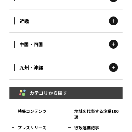
茨城
エリア
青森
エリア
近畿
新潟
エリア
栃木
エリア
岩手
エリア
中国・四国
滋賀
エリア
富山
エリア
群馬
エリア
宮城
エリア
九州・沖縄
鳥取
エリア
京都
エリア
石川
エリア
埼玉
エリア
秋田
エリア
カテゴリから探す
福岡
エリア
島根
エリア
大阪市
エリア
福井
エリア
千葉
エリア
山形
エリア
特集コンテンツ
地域を代表する企業100
選
佐賀
エリア
岡山
エリア
北摂
エリア
長野
エリア
東京23区
エリア
福島
エリア
プレスリリース
行政連携記事