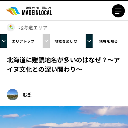
北海道エリア
エリアから探す
エリアトップ
地域を楽しむ
地域を知る
北海道エリア
青森エリア
岩手エリア
宮城エリア
北海道に難読地名が多いのはなぜ？～ア
秋田エリア
山形エリア
イヌ文化との深い関わり～
福島エリア
茨城エリア
栃木エリア
群馬エリア
埼玉エリア
千葉エリア
むぎ
東京23区エリア
多摩エリア
神奈川エリア
新潟エリア
富山エリア
石川エリア
福井エリア
山梨エリア