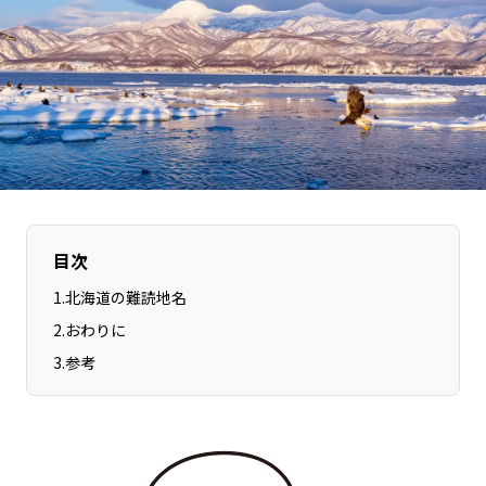
長野エリア
岐阜エリア
静岡エリア
愛知エリア
三重エリア
滋賀エリア
京都エリア
大阪市エリア
北摂エリア
堺・泉州エリア
河内エリア
兵庫エリア
奈良エリア
和歌山エリア
目次
鳥取エリア
島根エリア
1
.
北海道の難読地名
岡山エリア
広島エリア
2
.
おわりに
山口エリア
徳島エリア
3
.
参考
香川エリア
愛媛エリア
高知エリア
福岡エリア
佐賀エリア
長崎エリア
熊本エリア
大分エリア