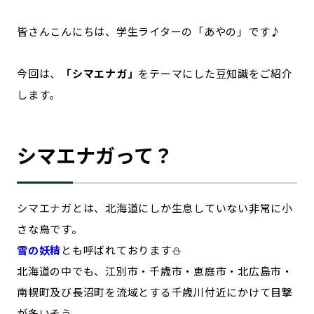
記事ライター
アンバサダー
皆さんこんにちは、学生ライターの「あやの」です♪
お問い合わせ
会社概要
今回は、
「シマエナガ」
をテーマにした豆知識をご紹介
します。
シマエナガって？
シマエナガとは、北海道にしか生息していない非常に小
さな鳥です。
雪の妖精
とも呼ばれております⛄
北海道の中でも、江別市・千歳市・恵庭市・北広島市・
南幌町及び長沼町を流域とする千歳川付近にかけて目撃
が多いそう。