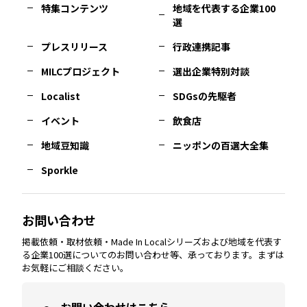
特集コンテンツ
地域を代表する企業100
選
佐賀
エリア
岡山
エリア
北摂
エリア
長野
エリア
東京23区
エリア
福島
エリア
プレスリリース
行政連携記事
MILCプロジェクト
選出企業特別対談
長崎
エリア
広島
エリア
堺・泉州
エリア
岐阜
エリア
多摩
エリア
Localist
SDGsの先駆者
イベント
飲食店
熊本
エリア
山口
エリア
河内
エリア
静岡
エリア
神奈川
エリア
地域豆知識
ニッポンの百選大全集
Sporkle
大分
エリア
徳島
エリア
兵庫
エリア
愛知
エリア
山梨
エリア
お問い合わせ
掲載依頼・取材依頼・Made In Localシリーズおよび地域を代表す
宮崎
エリア
香川
エリア
奈良
エリア
三重
エリア
る企業100選についてのお問い合わせ等、承っております。まずは
お気軽にご相談ください。
お問い合わせはこちら
鹿児島
エリア
愛媛
エリア