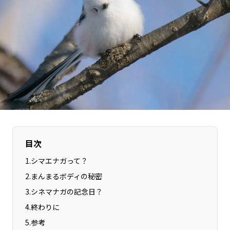
長野エリア
岐阜エリア
静岡エリア
愛知エリア
三重エリア
滋賀エリア
京都エリア
大阪市エリア
北摂エリア
堺・泉州エリア
河内エリア
兵庫エリア
奈良エリア
和歌山エリア
鳥取エリア
島根エリア
岡山エリア
広島エリア
目次
山口エリア
徳島エリア
1
.
シマエナガって？
香川エリア
愛媛エリア
2
.
まんまるボディの秘密
高知エリア
福岡エリア
3
.
シネマナガの記念日？
佐賀エリア
長崎エリア
4
.
終わりに
熊本エリア
大分エリア
5
.
参考