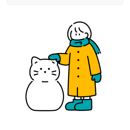
宮崎エリア
鹿児島エリア
沖縄エリア
カテゴリから探す
特集コンテンツ
地域を代表する 企業100選
プレスリリース
行政連携記事
MILCプロジェクト
選出企業特別対談
Localist
SDGsの先駆者
イベント
飲食店
地域豆知識
ニッポンの百選大全集
Sporkle
「人」から探す