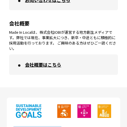
和歌山
エリア
会社概要
沖縄
エリア
高知
エリア
Made In Localは、株式会社IOBIが運営する地方創生メディアで
す。弊社では現在、事業拡大につき、新卒・中途ともに積極的に
採用活動を行っております。 ご興味のある方はぜひご一読くださ
い。
会社概要はこちら