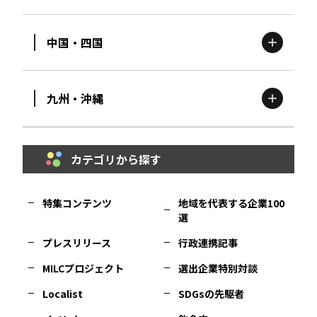
新潟
エリア
栃木
エリア
岩手
エリア
中国・四国
滋賀
エリア
富山
エリア
群馬
エリア
宮城
エリア
九州・沖縄
鳥取
エリア
京都
エリア
石川
エリア
埼玉
エリア
秋田
エリア
カテゴリから探す
福岡
エリア
島根
エリア
大阪市
エリア
福井
エリア
千葉
エリア
山形
エリア
特集コンテンツ
地域を代表する企業100
選
佐賀
エリア
岡山
エリア
北摂
エリア
長野
エリア
東京23区
エリア
福島
エリア
プレスリリース
行政連携記事
MILCプロジェクト
選出企業特別対談
長崎
エリア
広島
エリア
堺・泉州
エリア
岐阜
エリア
多摩
エリア
Localist
SDGsの先駆者