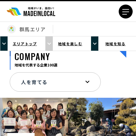
群馬エリア
エリアから探す
エリアトップ
地域を楽しむ
地域を知る
北海道エリア
青森エリア
COMPANY
岩手エリア
宮城エリア
地域を代表する企業100選
秋田エリア
山形エリア
福島エリア
茨城エリア
栃木エリア
群馬エリア
埼玉エリア
千葉エリア
東京23区エリア
多摩エリア
神奈川エリア
新潟エリア
富山エリア
石川エリア
福井エリア
山梨エリア