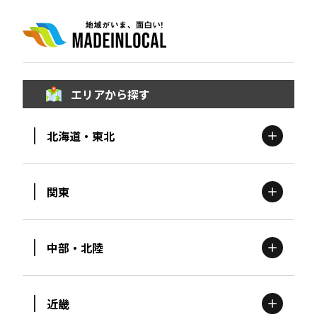
エリアから探す
北海道・東北
関東
北海道
エリア
中部・北陸
茨城
エリア
青森
エリア
近畿