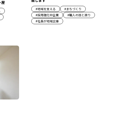
献します
ト屋
#
地域を支える
#
まちづくり
へ
#
採用強化中企業
#
職人の技と誇り
#
社長が地域出身