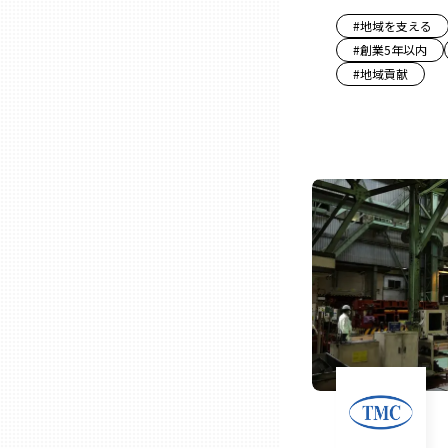
#
地域を支える
三重
#
創業5年以内
#
地域貢献
滋賀
京都
大阪市
北摂
堺・泉州
河内