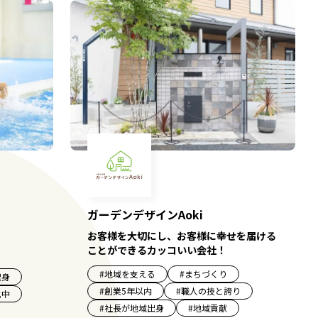
ガーデンデザインAoki
お客様を大切にし、お客様に幸せを届ける
ことができるカッコいい会社！
#
地域を支える
#
まちづくり
出身
#
創業5年以内
#
職人の技と誇り
化中
#
社長が地域出身
#
地域貢献