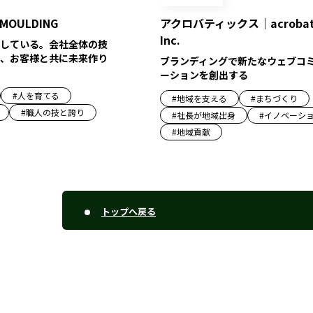
 MOULDING
アクロバティックス｜acrobat
Inc.
している。会社全体の技
、お客様と共に未来作り
ブランディングで新たなウェブコ
ーションを創出する
#
人を育てる
#
地域を支える
#
まちづくり
#
職人の技と誇り
#
社長が地域出身
#
イノベーシ
#
地域貢献
トップへ戻る