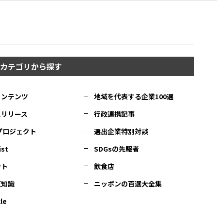
カテゴリから探す
コンテンツ
地域を代表する企業100選
スリリース
行政連携記事
Cプロジェクト
選出企業特別対談
ist
SDGsの先駆者
ント
飲食店
豆知識
ニッポンの百選大全集
le