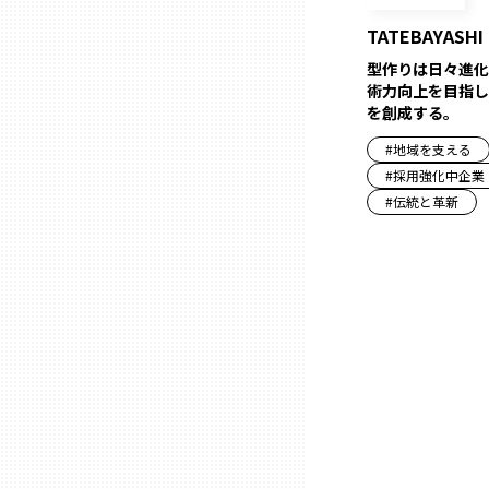
兵庫
TATEBAYASHI
型作りは日々進化
術力向上を目指し
奈良
を創成する。
#
地域を支える
和歌山
#
採用強化中企業
#
伝統と革新
鳥取
島根
岡山
広島