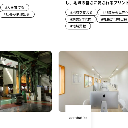
し、地域の皆さに愛されるプリン
#
人を育てる
#
地域を支える
#
地域から世界
#
社長が地域出身
#
創業5年以内
#
社長が地域出身
#
地域貢献