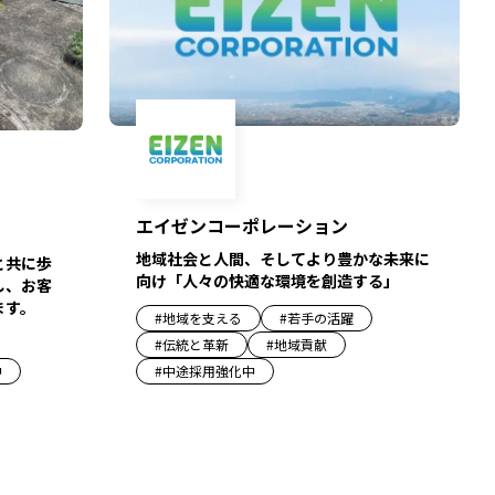
エイゼンコーポレーション
地域社会と人間、そしてより豊かな未来に
と共に歩
向け「人々の快適な環境を創造する」
し、お客
ます。
#
地域を支える
#
若手の活躍
#
伝統と革新
#
地域貢献
中
#
中途採用強化中