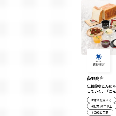
ニッポンの百選大全集
群馬
Sporkle
埼玉
千葉
東京23区
多摩地域
荻野商店
神奈川
伝統的なこんにゃ
していく、「こん
新潟
#
地域を支える
#
創業50年以上
#
伝統と革新
富山