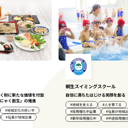
桐生スイミングスクール
く粉に新たな価値を付加
自信に満ちたはじける笑顔を創る
にゃく創生」の推進
#
地域を支える
#
人を育てる
#
地域文化の担い手
#
採用強化中企業
#
社長が地域
#
社長が地域出身
#
新卒採用強化中
#
中途採用強