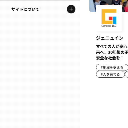
地域を代表する企業100選
記事ライター
サイトについて
岩手
プレスリリース
アンバサダー
私たちの理念
宮城
行政連携記事
お問い合わせ
ジェニュイン
MILCプロジェクト
秋田
すべての人が安心
運営会社情報
来へ。30年後の
選出企業特別対談
安全な社会を！
山形
Localist
#
地域を支える
#
人を育てる
SDGsの先駆者
福島
イベント
茨城
飲食店
栃木
地域豆知識