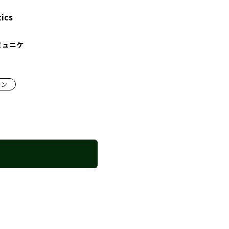
ics
ミュニケ
ョン