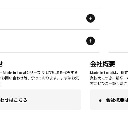
新潟
エリア
栃木
エリア
岩手
エリア
滋賀
エリア
富山
エリア
群馬
エリア
宮城
エリア
鳥取
エリア
京都
エリア
石川
エリア
埼玉
エリア
秋田
エリア
せ
会社概要
福岡
エリア
ade In Localシリーズおよび地域を代表する
Made In Loca
島根
エリア
大阪市
エリア
てのお問い合わせ等、承っております。まずはお気
業拡大につき、新卒・
福井
エリア
千葉
エリア
。
方はぜひご一読くださ
山形
エリア
佐賀
エリア
岡山
エリア
わせはこちら
会社概要
北摂
エリア
長野
エリア
東京23区
エリア
福島
エリア
長崎
エリア
広島
エリア
堺・泉州
エリア