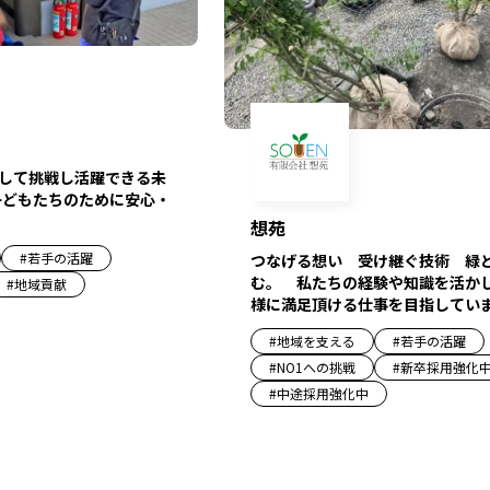
して挑戦し活躍できる未
子どもたちのために安心・
想苑
#
若手の活躍
つなげる想い 受け継ぐ技術 緑
む。 私たちの経験や知識を活か
#
地域貢献
様に満足頂ける仕事を目指してい
#
地域を支える
#
若手の活躍
#
NO1への挑戦
#
新卒採用強化
#
中途採用強化中