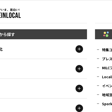
から探す
北
特集
プレ
MIL
北海道
エリア
Local
イベ
地域
茨城
エリア
青森
エリア
Spork