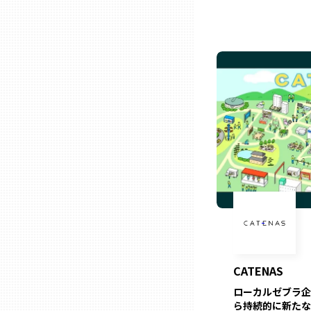
石川
福井
山梨
長野
岐阜
静岡
CATENAS
ローカルゼブラ企
愛知
ら持続的に新たな