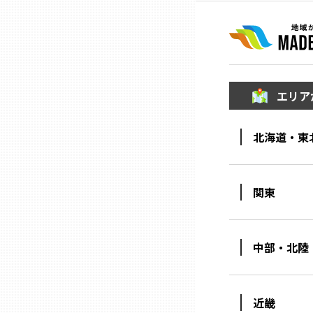
山口
徳島
香川
エリア
北海道・東
愛媛
高知
関東
福岡
中部・北陸
佐賀
近畿
長崎