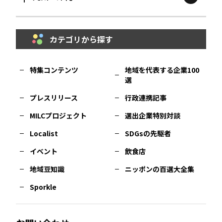
鳥取
エリア
京都
エリア
石川
エリア
埼玉
エリア
秋田
エリア
カテゴリから探す
福岡
エリア
島根
エリア
大阪市
エリア
福井
エリア
千葉
エリア
山形
エリア
特集コンテンツ
地域を代表する企業100
選
佐賀
エリア
岡山
エリア
北摂
エリア
長野
エリア
東京23区
エリア
福島
エリア
プレスリリース
行政連携記事
MILCプロジェクト
選出企業特別対談
長崎
エリア
広島
エリア
堺・泉州
エリア
岐阜
エリア
多摩
エリア
Localist
SDGsの先駆者
イベント
飲食店
熊本
エリア
山口
エリア
河内
エリア
静岡
エリア
神奈川
エリア
地域豆知識
ニッポンの百選大全集
Sporkle
大分
エリア
徳島
エリア
兵庫
エリア
愛知
エリア
山梨
エリア