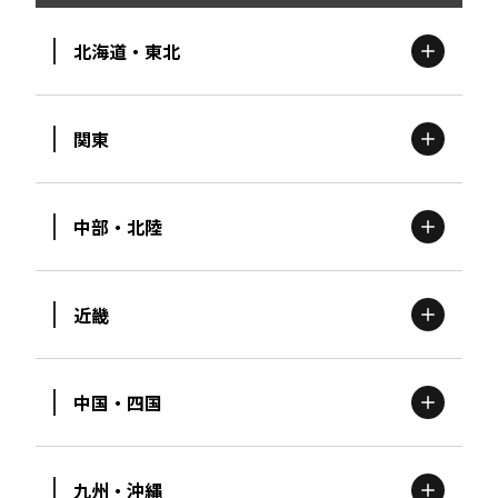
北海道・東北
関東
北海道
エリア
中部・北陸
茨城
エリア
青森
エリア
近畿
新潟
エリア
栃木
エリア
岩手
エリア
中国・四国
滋賀
エリア
富山
エリア
群馬
エリア
宮城
エリア
九州・沖縄