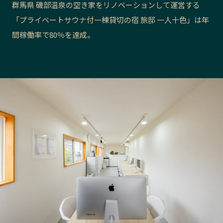
群馬県 磯部温泉の空き家をリノベーションして運営する
長野エリア
岐阜エリア
「プライベートサウナ付一棟貸切の宿 旅邸 一人十色」は年
静岡エリア
愛知エリア
間稼働率で80％を達成。
三重エリア
滋賀エリア
京都エリア
大阪市エリア
北摂エリア
堺・泉州エリア
河内エリア
兵庫エリア
奈良エリア
和歌山エリア
鳥取エリア
島根エリア
岡山エリア
広島エリア
山口エリア
徳島エリア
香川エリア
愛媛エリア
高知エリア
福岡エリア
佐賀エリア
長崎エリア
熊本エリア
大分エリア