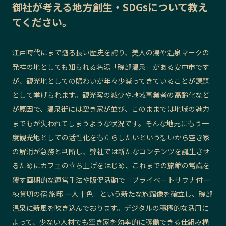
御社が考える地方創生・SDGsについて教え
てください。
江戸時代にまで遡る長い歴史を誇り、美人の湯や温泉マークの
発祥の地としても知られる名湯「磯部温泉」がある安中市です
が、観光地としての賑わいが年々少減ってきていることが課題
として挙げられます。観光客の減少や地域事業者の高齢化など
が原因で、温泉街には空き家が並び、このままでは地域の魅力
までもが失われてしまうような状況です。そんな地元にもう一
度観光地としての活性化をもたらしたいという想いから空き家
の解消が急務と判断し、弊社では新たなコンテンツを誕生させ
るためにカフェの立ち上げをはじめ、これまでの旅館の常識を
覆す画期的な運営手法や販促活動で「プライベートサウナ付一
棟貸切の宿 旅邸 一人十色」という新たな旅館像を確立し、磯部
温泉に新風を吹き込んでおります。デジタルの積極的な活用に
よって、少ない人材でも空き家を効率的に稼働できる仕組み構