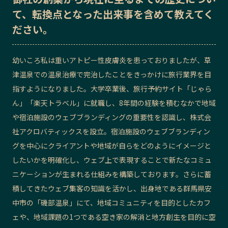
て、転換点となった出来事を含めて教えてく
記事ライター
アンバサダー
ださい。
お問い合わせ
会社概要
幼いころ私は重いアトピー性皮膚炎を患っておりましたが、草
津温泉での温泉治療で完治したことをきっかけに旅行業界を目
指すようになりました。大学卒業後、旅行予約サイト「じゃら
ん」「楽天トラベル」に就職し、8年間の経験を積むなかで地域
や宿泊施設のウェブブランディングの重要性を認識し、株式会
社アクロバティックスを設立。宿泊施設のウェブブランディン
グを中心にクライアントや地域が自らをどのようにイメージと
したいかを明確化し、ウェブ上で表現することで新たなコミュ
ニケーションが生まれる仕組みを構築しております。さらに蓄
積してきたウェブ集客の知識を活かし、出身地である群馬県安
中市の「磯部温泉」にて、地域コミュニティを目的としたカフ
ェや、地域課題の1つである空き家の解消と地方創生を目的に空