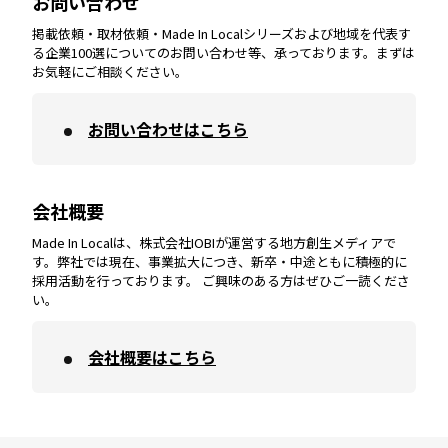
お問い合わせ
掲載依頼・取材依頼・Made In Localシリーズおよび地域を代表す
宮崎
エリア
香川
エリア
奈良
エリア
三重
エリア
る企業100選についてのお問い合わせ等、承っております。まずは
お気軽にご相談ください。
お問い合わせはこちら
鹿児島
エリア
愛媛
エリア
和歌山
エリア
会社概要
沖縄
エリア
高知
エリア
Made In Localは、株式会社IOBIが運営する地方創生メディアで
す。弊社では現在、事業拡大につき、新卒・中途ともに積極的に
採用活動を行っております。 ご興味のある方はぜひご一読くださ
い。
会社概要はこちら