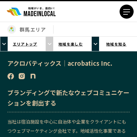
群馬エリア
エリアから探す
エリアトップ
地域を楽しむ
地域を知る
北海道エリア
青森エリア
岩手エリア
宮城エリア
アクロバティックス｜acrobatics Inc.
秋田エリア
山形エリア
福島エリア
茨城エリア
栃木エリア
群馬エリア
ブランディングで新たなウェブコミュニケー
埼玉エリア
千葉エリア
ションを創出する
東京23区エリア
多摩エリア
神奈川エリア
新潟エリア
当社は宿泊施設を中心に自治体や企業をクライアントにも
富山エリア
石川エリア
つウェブマーケティング会社です。地域活性化事業である
福井エリア
山梨エリア