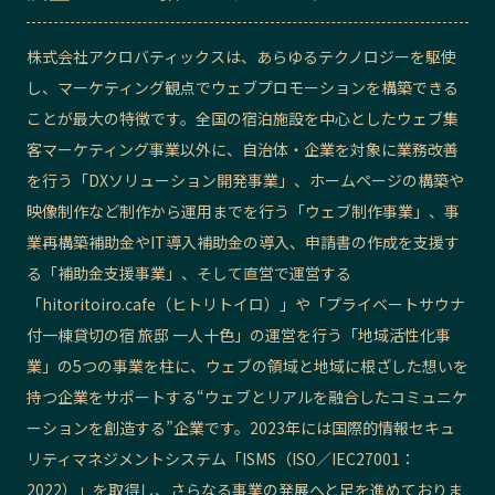
株式会社アクロバティックスは、あらゆるテクノロジーを駆使
し、マーケティング観点でウェブプロモーションを構築できる
ことが最大の特徴です。全国の宿泊施設を中心としたウェブ集
客マーケティング事業以外に、自治体・企業を対象に業務改善
を行う「DXソリューション開発事業」、ホームページの構築や
映像制作など制作から運用までを行う「ウェブ制作事業」、事
業再構築補助金やIT導入補助金の導入、申請書の作成を支援す
る「補助金支援事業」、そして直営で運営する
「hitoritoiro.cafe（ヒトリトイロ）」や「プライベートサウナ
付一棟貸切の宿 旅邸 一人十色」の運営を行う「地域活性化事
業」の5つの事業を柱に、ウェブの領域と地域に根ざした想いを
持つ企業をサポートする“ウェブとリアルを融合したコミュニケ
ーションを創造する”企業です。2023年には国際的情報セキュ
リティマネジメントシステム「ISMS（ISO／IEC27001：
2022）」を取得し、さらなる事業の発展へと足を進めておりま