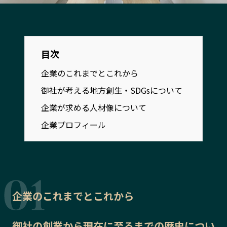
宮崎エリア
鹿児島エリア
沖縄エリア
目次
カテゴリから探す
企業のこれまでとこれから
特集コンテンツ
地域を代表する 企業100選
御社が考える地方創生・SDGsについて
プレスリリース
行政連携記事
企業が求める人材像について
MILCプロジェクト
選出企業特別対談
企業プロフィール
Localist
SDGsの先駆者
イベント
飲食店
地域豆知識
ニッポンの百選大全集
Sporkle
企業のこれまでとこれから
「人」から探す
御社の
創業から現在に至るまでの歴史
につい