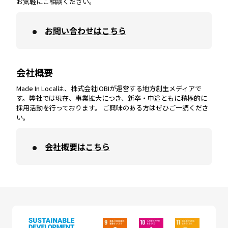
お気軽にご相談ください。
お問い合わせはこちら
鹿児島
エリア
愛媛
エリア
和歌山
エリア
会社概要
沖縄
エリア
高知
エリア
Made In Localは、株式会社IOBIが運営する地方創生メディアで
す。弊社では現在、事業拡大につき、新卒・中途ともに積極的に
採用活動を行っております。 ご興味のある方はぜひご一読くださ
い。
会社概要はこちら