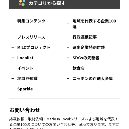
カテゴリから探す
福岡
エリア
島根
エリア
大阪市
エリア
福井
エリア
千葉
エリア
山形
エリア
特集コンテンツ
地域を代表する企業100
選
佐賀
エリア
岡山
エリア
北摂
エリア
長野
エリア
東京23区
エリア
福島
エリア
プレスリリース
行政連携記事
MILCプロジェクト
選出企業特別対談
長崎
エリア
広島
エリア
堺・泉州
エリア
岐阜
エリア
多摩
エリア
Localist
SDGsの先駆者
イベント
飲食店
熊本
エリア
山口
エリア
河内
エリア
静岡
エリア
神奈川
エリア
地域豆知識
ニッポンの百選大全集
Sporkle
大分
エリア
徳島
エリア
兵庫
エリア
愛知
エリア
山梨
エリア
お問い合わせ
掲載依頼・取材依頼・Made In Localシリーズおよび地域を代表す
宮崎
エリア
香川
エリア
奈良
エリア
三重
エリア
る企業100選についてのお問い合わせ等、承っております。まずは