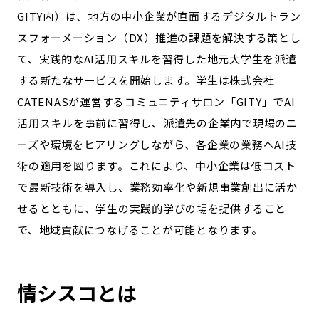
宮崎エリア
鹿児島エリア
GITY内）は、地方の中小企業が直面するデジタルトラン
沖縄エリア
スフォーメーション（DX）推進の課題を解決する策とし
て、実践的なAI活用スキルを習得した地元大学生を派遣
する新たなサービスを開始します。学生は株式会社
カテゴリから探す
CATENASが運営するコミュニティサロン「GITY」でAI
特集コンテンツ
地域を代表する 企業100選
活用スキルを事前に習得し、派遣先の企業内で現場のニ
プレスリリース
行政連携記事
ーズや環境をヒアリングしながら、各企業の業務へAI技
MILCプロジェクト
選出企業特別対談
術の適用を図ります。​これにより、中小企業は低コスト
Localist
SDGsの先駆者
で最新技術を導入し、業務効率化や新規事業創出に活か
イベント
飲食店
せるとともに、学生の実践的学びの場を提供すること
で、地域貢献につなげることが可能となります。
地域豆知識
ニッポンの百選大全集
Sporkle
情シスコとは
「人」から探す