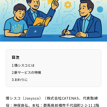
長野エリア
岐阜エリア
静岡エリア
愛知エリア
三重エリア
滋賀エリア
京都エリア
大阪市エリア
北摂エリア
堺・泉州エリア
河内エリア
兵庫エリア
奈良エリア
和歌山エリア
目次
鳥取エリア
島根エリア
1
.
情シスコとは
岡山エリア
広島エリア
2
.
新サービスの特徴
山口エリア
徳島エリア
3
.
おわりに
香川エリア
愛媛エリア
高知エリア
福岡エリア
佐賀エリア
長崎エリア
情シスコ（Josysco）（株式会社CATENAS、代表取締
熊本エリア
大分エリア
役：神保良弘、本社：群馬県前橋市千代田町2-2-11 2階