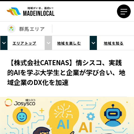
群馬エリア
エリアから探す
エリアトップ
地域を楽しむ
地域を知る
北海道エリア
青森エリア
岩手エリア
宮城エリア
【株式会社CATENAS】情シスコ、実践
秋田エリア
山形エリア
的AIを学ぶ大学生と企業が学び合い、地
福島エリア
茨城エリア
域企業のDX化を加速
栃木エリア
群馬エリア
埼玉エリア
千葉エリア
東京23区エリア
多摩エリア
神奈川エリア
新潟エリア
富山エリア
石川エリア
福井エリア
山梨エリア