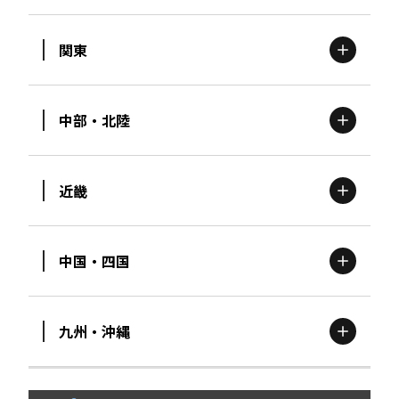
関東
北海道
エリア
中部・北陸
茨城
エリア
青森
エリア
近畿
新潟
エリア
栃木
エリア
岩手
エリア
中国・四国
滋賀
エリア
富山
エリア
群馬
エリア
宮城
エリア
九州・沖縄
鳥取
エリア
京都
エリア
石川
エリア
埼玉
エリア
秋田
エリア