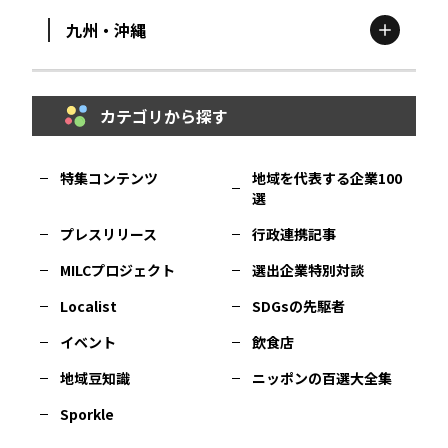
九州・沖縄
鳥取
エリア
京都
エリア
石川
エリア
埼玉
エリア
秋田
エリア
カテゴリから探す
福岡
エリア
島根
エリア
大阪市
エリア
福井
エリア
千葉
エリア
山形
エリア
特集コンテンツ
地域を代表する企業100
選
佐賀
エリア
岡山
エリア
北摂
エリア
長野
エリア
東京23区
エリア
福島
エリア
プレスリリース
行政連携記事
MILCプロジェクト
選出企業特別対談
長崎
エリア
広島
エリア
堺・泉州
エリア
岐阜
エリア
多摩
エリア
Localist
SDGsの先駆者
イベント
飲食店
熊本
エリア
山口
エリア
河内
エリア
静岡
エリア
神奈川
エリア
地域豆知識
ニッポンの百選大全集
Sporkle