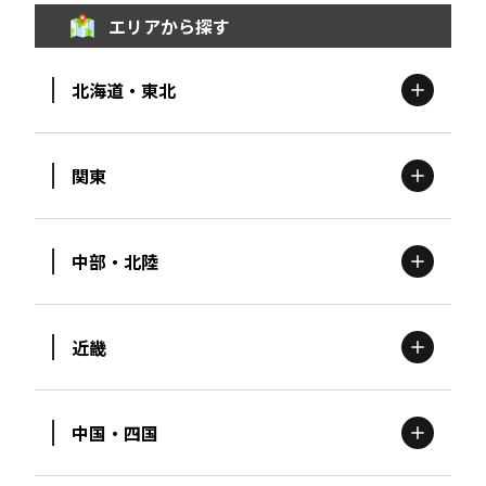
エリアから探す
北海道・東北
関東
北海道
エリア
中部・北陸
茨城
エリア
青森
エリア
近畿
新潟
エリア
栃木
エリア
岩手
エリア
中国・四国
滋賀
エリア
富山
エリア
群馬
エリア
宮城
エリア