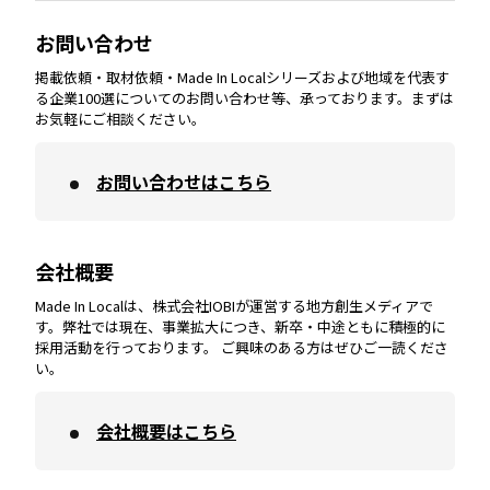
大分
エリア
徳島
エリア
兵庫
エリア
愛知
エリア
山梨
エリア
お問い合わせ
掲載依頼・取材依頼・Made In Localシリーズおよび地域を代表す
宮崎
エリア
香川
エリア
奈良
エリア
三重
エリア
る企業100選についてのお問い合わせ等、承っております。まずは
お気軽にご相談ください。
お問い合わせはこちら
鹿児島
エリア
愛媛
エリア
和歌山
エリア
会社概要
沖縄
エリア
高知
エリア
Made In Localは、株式会社IOBIが運営する地方創生メディアで
す。弊社では現在、事業拡大につき、新卒・中途ともに積極的に
採用活動を行っております。 ご興味のある方はぜひご一読くださ
い。
会社概要はこちら