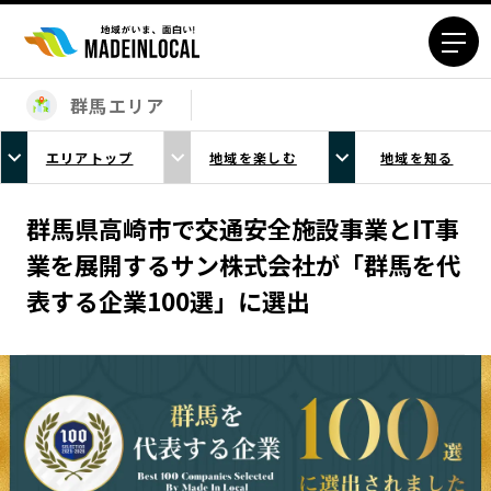
群馬エリア
エリアから探す
エリアトップ
地域を楽しむ
地域を知る
北海道エリア
青森エリア
岩手エリア
宮城エリア
群馬県高崎市で交通安全施設事業とIT事
秋田エリア
山形エリア
業を展開するサン株式会社が「群馬を代
福島エリア
茨城エリア
表する企業100選」に選出
栃木エリア
群馬エリア
埼玉エリア
千葉エリア
東京23区エリア
多摩エリア
神奈川エリア
新潟エリア
富山エリア
石川エリア
福井エリア
山梨エリア