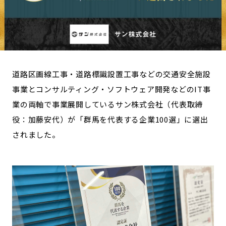
長野エリア
岐阜エリア
静岡エリア
愛知エリア
三重エリア
滋賀エリア
京都エリア
大阪市エリア
道路区画線工事・道路標識設置工事などの交通安全施設
北摂エリア
堺・泉州エリア
事業とコンサルティング・ソフトウェア開発などのIT事
河内エリア
兵庫エリア
業の両軸で事業展開しているサン株式会社（代表取締
奈良エリア
和歌山エリア
役：加藤安代）が「群馬を代表する企業100選」に選出
鳥取エリア
島根エリア
されました。
岡山エリア
広島エリア
山口エリア
徳島エリア
香川エリア
愛媛エリア
高知エリア
福岡エリア
佐賀エリア
長崎エリア
熊本エリア
大分エリア