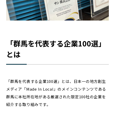
宮崎エリア
鹿児島エリア
沖縄エリア
カテゴリから探す
「
群馬
を代表する企業100選」
特集コンテンツ
地域を代表する 企業100選
プレスリリース
行政連携記事
とは
MILCプロジェクト
選出企業特別対談
Localist
SDGsの先駆者
イベント
飲食店
「
群馬
を代表する企業100選」とは、日本一の地方創生
地域豆知識
ニッポンの百選大全集
メディア「Made In Local」のメインコンテンツである
Sporkle
群馬
に本社所在地がある厳選された限定100社の企業を
紹介する取り組みです。
「人」から探す