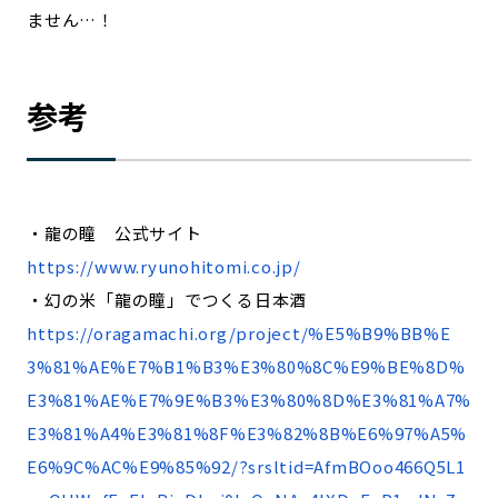
ません…！
参考
・龍の瞳 公式サイト
https://www.ryunohitomi.co.jp/
・幻の米「龍の瞳」でつくる日本酒
https://oragamachi.org/project/%E5%B9%BB%E
3%81%AE%E7%B1%B3%E3%80%8C%E9%BE%8D%
E3%81%AE%E7%9E%B3%E3%80%8D%E3%81%A7%
E3%81%A4%E3%81%8F%E3%82%8B%E6%97%A5%
E6%9C%AC%E9%85%92/?srsltid=AfmBOoo466Q5L1