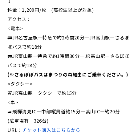
了
料金：1,200円/枚 (高校生以上が対象)
アクセス：
<電車>
🚃JR名古屋駅―特急で約2時間20分―JR高山駅―さるぼ
ぼバスで約18分
🚃JR富山駅―特急で約1時間30分―JR高山駅―さるぼぼ
バスで約18分
(※さるぼぼバスはまつりの森経由にご乗車ください。)
<タクシー>
🚖JR高山駅―タクシーで約15分
<車>
🚙飛騨清見IC―中部縦貫道約15分―高山IC―約20分
(駐車場有 326台)
URL：
チケット購入はこちらから