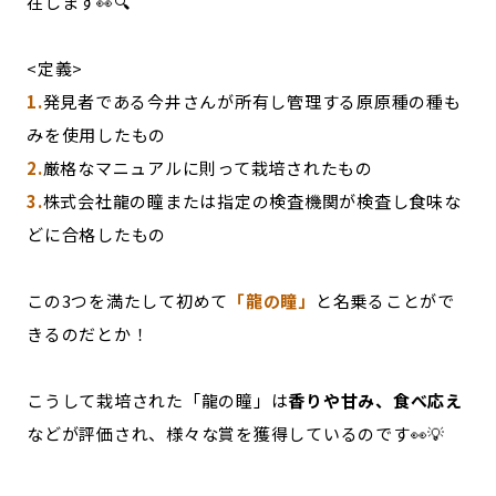
在します👀🔍
<定義>
1.
発見者である今井さんが所有し管理する原原種の種も
みを使用したもの
2.
厳格なマニュアルに則って栽培されたもの
3.
株式会社龍の瞳または指定の検査機関が検査し食味な
どに合格したもの
この3つを満たして初めて
「龍の瞳」
と名乗ることがで
きるのだとか！
こうして栽培された「龍の瞳」は
香りや甘み、食べ応え
などが評価され、様々な賞を獲得しているのです👀💡