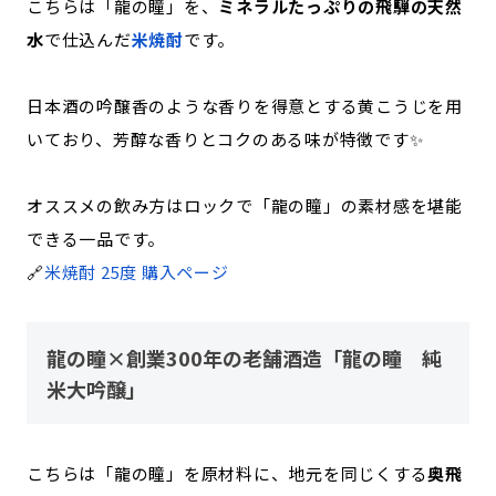
こちらは「龍の瞳」を、
ミネラルたっぷりの飛騨の天然
水
で仕込んだ
米焼酎
です。
日本酒の吟醸香のような香りを得意とする黄こうじを用
いており、芳醇な香りとコクのある味が特徴です✨
オススメの飲み方はロックで「龍の瞳」の素材感を堪能
できる一品です。
🔗
米焼酎 25度 購入ページ
龍の瞳×創業300年の老舗酒造「龍の瞳 純
米大吟醸」
こちらは「龍の瞳」を原材料に、地元を同じくする
奥飛