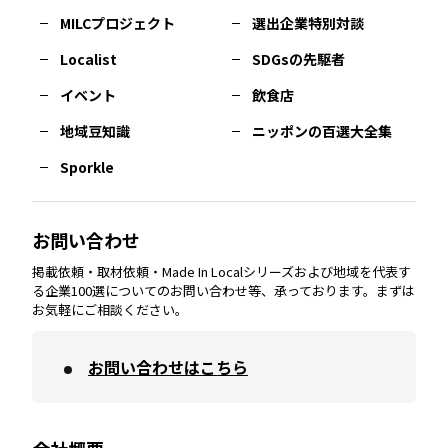
MILCプロジェクト
選出企業特別対談
長崎
エリア
広島
エリア
堺・泉州
エリア
岐阜
エリア
多摩
エリア
Localist
SDGsの先駆者
イベント
飲食店
熊本
エリア
山口
エリア
河内
エリア
静岡
エリア
神奈川
エリア
地域豆知識
ニッポンの百選大全集
Sporkle
大分
エリア
徳島
エリア
兵庫
エリア
愛知
エリア
山梨
エリア
お問い合わせ
掲載依頼・取材依頼・Made In Localシリーズおよび地域を代表す
宮崎
エリア
香川
エリア
奈良
エリア
三重
エリア
る企業100選についてのお問い合わせ等、承っております。まずは
お気軽にご相談ください。
お問い合わせはこちら
鹿児島
エリア
愛媛
エリア
和歌山
エリア
沖縄
エリア
高知
エリア