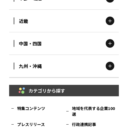
茨城
エリア
青森
エリア
近畿
新潟
エリア
栃木
エリア
岩手
エリア
中国・四国
滋賀
エリア
富山
エリア
群馬
エリア
宮城
エリア
九州・沖縄
鳥取
エリア
京都
エリア
石川
エリア
埼玉
エリア
秋田
エリア
カテゴリから探す
福岡
エリア
島根
エリア
大阪市
エリア
福井
エリア
千葉
エリア
山形
エリア
特集コンテンツ
地域を代表する企業100
選
佐賀
エリア
岡山
エリア
北摂
エリア
長野
エリア
東京23区
エリア
福島
エリア
プレスリリース
行政連携記事