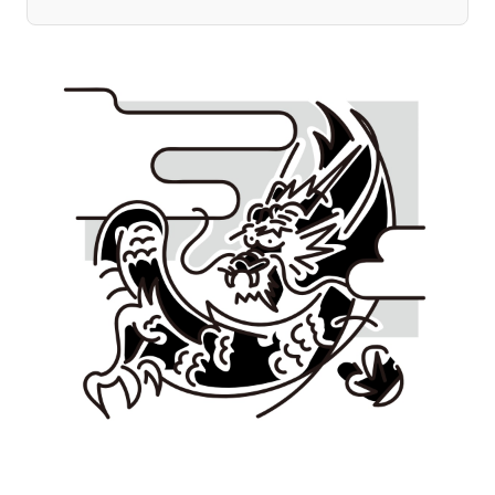
宮崎エリア
鹿児島エリア
沖縄エリア
カテゴリから探す
特集コンテンツ
地域を代表する 企業100選
プレスリリース
行政連携記事
MILCプロジェクト
選出企業特別対談
Localist
SDGsの先駆者
イベント
飲食店
地域豆知識
ニッポンの百選大全集
Sporkle
「人」から探す