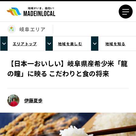
岐阜エリア
エリアから探す
エリアトップ
地域を楽しむ
地域を知る
北海道エリア
青森エリア
岩手エリア
宮城エリア
【日本一おいしい】岐阜県産希少米「龍
秋田エリア
山形エリア
の瞳」に映る こだわりと食の将来
福島エリア
茨城エリア
栃木エリア
群馬エリア
埼玉エリア
千葉エリア
伊藤夏歩
東京23区エリア
多摩エリア
神奈川エリア
新潟エリア
富山エリア
石川エリア
福井エリア
山梨エリア