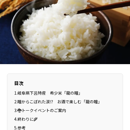
長野エリア
岐阜エリア
静岡エリア
愛知エリア
三重エリア
滋賀エリア
京都エリア
大阪市エリア
北摂エリア
堺・泉州エリア
河内エリア
兵庫エリア
奈良エリア
和歌山エリア
鳥取エリア
島根エリア
岡山エリア
広島エリア
目次
山口エリア
徳島エリア
1
.
岐阜県下呂特産 希少米「龍の瞳」
香川エリア
愛媛エリア
2
.
瞳からこぼれた涙⁉ お酒で楽しむ「龍の瞳」
高知エリア
福岡エリア
3
.
🐉トークイベントのご案内
佐賀エリア
長崎エリア
4
.
終わりに🌾
熊本エリア
大分エリア
5
.
参考