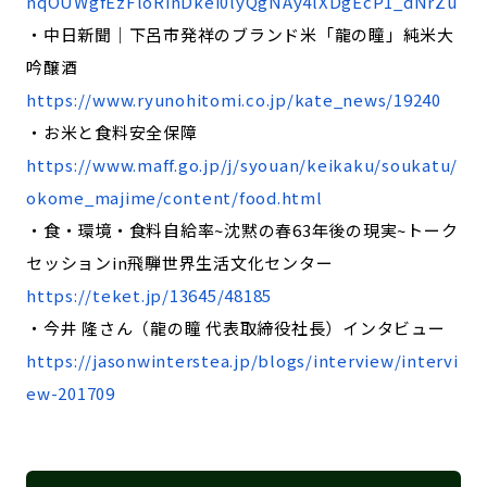
nqOUWgfEzFloRinDkei0lyQgNAy4lXDgEcP1_dNrZu
・中日新聞｜下呂市発祥のブランド米「龍の瞳」純米大
吟醸酒
https://www.ryunohitomi.co.jp/kate_news/19240
・お米と食料安全保障
https://www.maff.go.jp/j/syouan/keikaku/soukatu/
okome_majime/content/food.html
・食・環境・食料自給率~沈黙の春63年後の現実~トーク
セッションin飛騨世界生活文化センター
https://teket.jp/13645/48185
・今井 隆さん（龍の瞳 代表取締役社長）インタビュー
https://jasonwinterstea.jp/blogs/interview/intervi
ew-201709