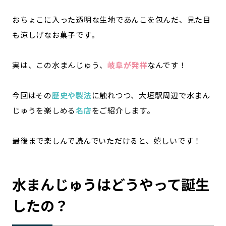
おちょこに入った透明な生地であんこを包んだ、見た目
も涼しげなお菓子です。
実は、この水まんじゅう、
岐阜が発祥
なんです！
今回はその
歴史や製法
に触れつつ、大垣駅周辺で水まん
じゅうを楽しめる
名店
をご紹介します。
最後まで楽しんで読んでいただけると、嬉しいです！
水まんじゅうはどうやって誕生
したの？