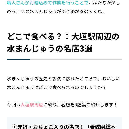
職人さんが丹精込めて作業を行うことで
、私たちが楽し
める上品な水まんじゅうができあがるのですね。
どこで食べる？：大垣駅周辺の
水まんじゅうの名店3選
水まんじゅうの歴史と製法に触れたところで、おいしい
水まんじゅうはどこで食べられるのでしょうか？
今回は
大垣駅周辺
に絞り、名店を3店舗ご紹介します！
①元祖・おちょこ入りの名店！「金蝶園総本