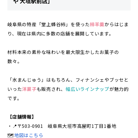
や 大垣駅前店」
岐阜県の特産「堂上蜂谷柿」を使った
柿羊羹
からはじま
り、現在は県内に多数の店舗を展開しています。
材料本来の素朴な味わいを最大限生かしたお菓子の
数々。
「水まんじゅう」はもちろん、フィナンシェやブッセと
いった
洋菓子
も販売され、
幅広いラインナップ
が魅力的
です。
【店舗情報】
・📍〒503-0901 岐阜県大垣市高屋町1丁目1番地
🗺️
地図はこちら