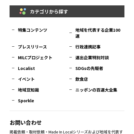
カテゴリから探す
福岡
エリア
島根
エリア
大阪市
エリア
福井
エリア
千葉
エリア
山形
エリア
特集コンテンツ
地域を代表する企業100
選
佐賀
エリア
岡山
エリア
北摂
エリア
長野
エリア
東京23区
エリア
福島
エリア
プレスリリース
行政連携記事
MILCプロジェクト
選出企業特別対談
長崎
エリア
広島
エリア
堺・泉州
エリア
岐阜
エリア
多摩
エリア
Localist
SDGsの先駆者
イベント
飲食店
熊本
エリア
山口
エリア
河内
エリア
静岡
エリア
神奈川
エリア
地域豆知識
ニッポンの百選大全集
Sporkle
大分
エリア
徳島
エリア
兵庫
エリア
愛知
エリア
山梨
エリア
お問い合わせ
掲載依頼・取材依頼・Made In Localシリーズおよび地域を代表す