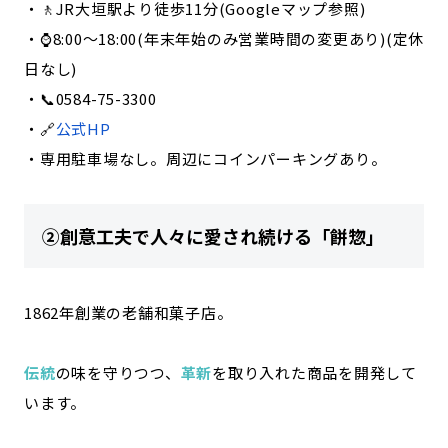
・🚶JR大垣駅より徒歩11分(Googleマップ参照)
・⌚8:00～18:00(年末年始のみ営業時間の変更あり)(定休
日なし)
・📞0584-75-3300
・🔗
公式HP
・専用駐車場なし。周辺にコインパーキングあり。
②創意工夫で人々に愛され続ける「餅惣」
1862年創業の老舗和菓子店。
伝統
の味を守りつつ、
革新
を取り入れた商品を開発して
います。