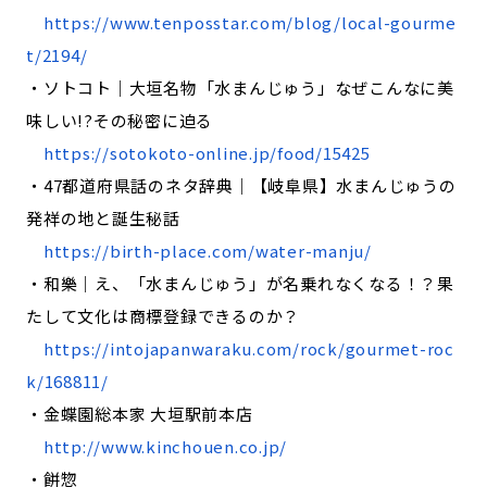
https://www.tenposstar.com/blog/local-gourme
t/2194/
・ソトコト｜大垣名物「水まんじゅう」なぜこんなに美
味しい!?その秘密に迫る
https://sotokoto-online.jp/food/15425
・47都道府県話のネタ辞典｜【岐阜県】水まんじゅうの
発祥の地と誕生秘話
https://birth-place.com/water-manju/
・和樂｜え、「水まんじゅう」が名乗れなくなる！？果
たして文化は商標登録できるのか？
https://intojapanwaraku.com/rock/gourmet-roc
k/168811/
・金蝶園総本家 大垣駅前本店
http://www.kinchouen.co.jp/
・餅惣