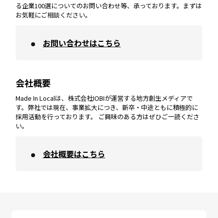
宮崎
エリア
香川
エリア
奈良
エリア
三重
エリア
る企業100選についてのお問い合わせ等、承っております。まずは
お気軽にご相談ください。
お問い合わせはこちら
鹿児島
エリア
愛媛
エリア
和歌山
エリア
会社概要
沖縄
エリア
高知
エリア
Made In Localは、株式会社IOBIが運営する地方創生メディアで
す。弊社では現在、事業拡大につき、新卒・中途ともに積極的に
採用活動を行っております。 ご興味のある方はぜひご一読くださ
い。
会社概要はこちら