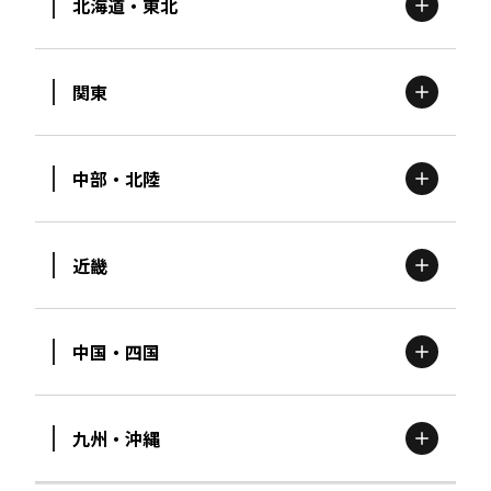
北海道・東北
関東
北海道
エリア
中部・北陸
茨城
エリア
青森
エリア
近畿
新潟
エリア
栃木
エリア
岩手
エリア
中国・四国
滋賀
エリア
富山
エリア
群馬
エリア
宮城
エリア
九州・沖縄
鳥取
エリア
京都
エリア
石川
エリア
埼玉
エリア
秋田
エリア