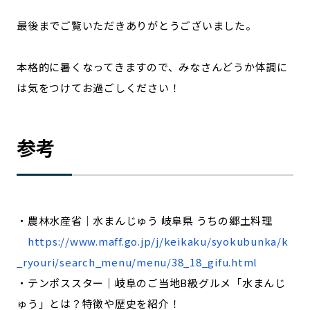
最後までご覧いただきありがとうございました。
本格的に暑くなってきますので、みなさんどうか体調に
は気をつけてお過ごしください！
参考
・農林水産省｜水まんじゅう 岐阜県 うちの郷土料理
https://www.maff.go.jp/j/keikaku/syokubunka/k
_ryouri/search_menu/menu/38_18_gifu.html
・テンポススター｜岐阜のご当地B級グルメ「水まんじ
ゅう」とは？特徴や歴史を紹介！