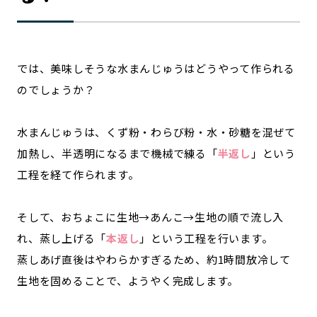
では、美味しそうな水まんじゅうはどうやって作られる
のでしょうか？
水まんじゅうは、くず粉・わらび粉・水・砂糖を混ぜて
加熱し、半透明になるまで機械で練る「
半返し
」という
工程を経て作られます。
そして、おちょこに生地→あんこ→生地の順で流し入
れ、蒸し上げる「
本返し
」という工程を行います。
蒸しあげ直後はやわらかすぎるため、約1時間放冷して
生地を固めることで、ようやく完成します。