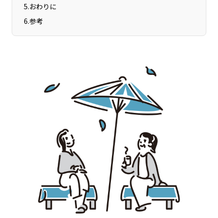
宮崎エリア
鹿児島エリア
5
.
おわりに
6
.
参考
沖縄エリア
カテゴリから探す
特集コンテンツ
地域を代表する 企業100選
プレスリリース
行政連携記事
MILCプロジェクト
選出企業特別対談
Localist
SDGsの先駆者
イベント
飲食店
地域豆知識
ニッポンの百選大全集
Sporkle
「人」から探す