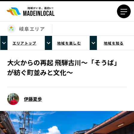
岐阜エリア
エリアから探す
エリアトップ
地域を楽しむ
地域を知る
北海道エリア
青森エリア
岩手エリア
宮城エリア
大火からの再起 飛騨古川～「そうば」
秋田エリア
山形エリア
が紡ぐ町並みと文化～
福島エリア
茨城エリア
栃木エリア
群馬エリア
埼玉エリア
千葉エリア
伊藤夏歩
東京23区エリア
多摩エリア
神奈川エリア
新潟エリア
富山エリア
石川エリア
福井エリア
山梨エリア