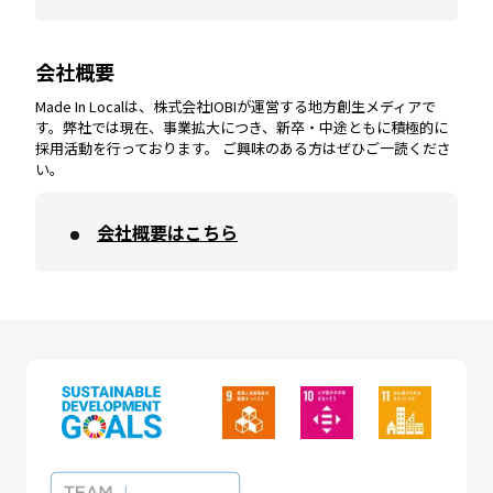
会社概要
沖縄
エリア
高知
エリア
Made In Localは、株式会社IOBIが運営する地方創生メディアで
す。弊社では現在、事業拡大につき、新卒・中途ともに積極的に
採用活動を行っております。 ご興味のある方はぜひご一読くださ
い。
会社概要はこちら