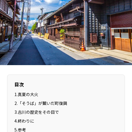
長野エリア
岐阜エリア
静岡エリア
愛知エリア
三重エリア
滋賀エリア
京都エリア
大阪市エリア
北摂エリア
堺・泉州エリア
河内エリア
兵庫エリア
奈良エリア
和歌山エリア
鳥取エリア
島根エリア
岡山エリア
広島エリア
目次
山口エリア
徳島エリア
1
.
真夏の大火
香川エリア
愛媛エリア
2
.
「そうば」が繋いだ町復興
高知エリア
福岡エリア
3
.
古川の歴史をその目で
佐賀エリア
長崎エリア
4
.
終わりに
熊本エリア
大分エリア
5
.
参考