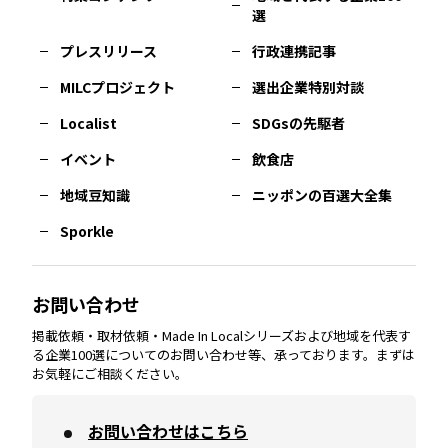
選
佐賀
エリア
岡山
エリア
北摂
エリア
長野
エリア
東京23区
エリア
福島
エリア
プレスリリース
行政連携記事
MILCプロジェクト
選出企業特別対談
長崎
エリア
広島
エリア
堺・泉州
エリア
岐阜
エリア
多摩
エリア
Localist
SDGsの先駆者
イベント
飲食店
熊本
エリア
山口
エリア
河内
エリア
静岡
エリア
神奈川
エリア
地域豆知識
ニッポンの百選大全集
Sporkle
大分
エリア
徳島
エリア
兵庫
エリア
愛知
エリア
山梨
エリア
お問い合わせ
掲載依頼・取材依頼・Made In Localシリーズおよび地域を代表す
宮崎
エリア
香川
エリア
奈良
エリア
三重
エリア
る企業100選についてのお問い合わせ等、承っております。まずは
お気軽にご相談ください。
お問い合わせはこちら
鹿児島
エリア
愛媛
エリア
和歌山
エリア