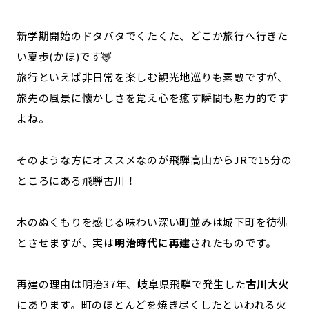
記事ライター
アンバサダー
新学期開始のドタバタでくたくた、どこか旅行へ行きた
い夏歩(かほ)です🦌
お問い合わせ
会社概要
旅行といえば非日常を楽しむ観光地巡りも素敵ですが、
旅先の風景に懐かしさを覚え心を癒す瞬間も魅力的です
よね。
そのような方にオススメなのが飛騨高山からJRで15分の
ところにある飛騨古川！
木のぬくもりを感じる味わい深い町並みは城下町を彷彿
とさせますが、実は
明治時代に再建
されたものです。
再建の理由は明治37年、岐阜県飛騨で発生した
古川大火
にあります。町のほとんどを焼き尽くしたといわれる火