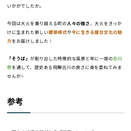
いかがでしたか。
今回は大火を乗り越える町の
人々の強さ
、大火をきっか
けに生まれた新しい
建築様式
や
今に生きる屋台文化の魅
力
をお届けしました！
「そうば」
が創り出した特徴的な風景と年に一度の
古川
祭
を通して、歴史ある飛騨古川の良さに身を委ねてみま
せんか✨
参考