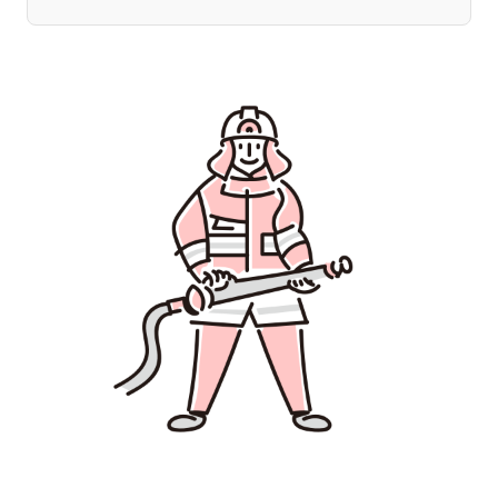
宮崎エリア
鹿児島エリア
沖縄エリア
カテゴリから探す
特集コンテンツ
地域を代表する 企業100選
プレスリリース
行政連携記事
MILCプロジェクト
選出企業特別対談
Localist
SDGsの先駆者
イベント
飲食店
地域豆知識
ニッポンの百選大全集
Sporkle
「人」から探す