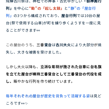
飛騨古川祭は、神社での神事・古式ゆかしい
「御神輿行
列」
を中心に
“動”の「起し太鼓」
と
“静”の「屋台行
列」
の3つから構成されており、
屋台行列
では10台の屋
台(祭で使用する山車)が町を練り歩くようすを一度に見
ることができます👀
この屋台のうち、
三番
叟台
は
古川大火
により大部分
が
焼
失し、大きな被害を受けました。
しかし大火以降も、
立派な彫刻が施された台車に台名旗
を立てた屋台が棒持三番叟台として三番叟台の代役を成
し、
賑やかな行列を作り続けています。
毎年
それぞれの屋台が
歴史を背負って活躍する姿
は見ど
ころです👀✨