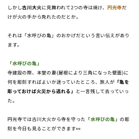
しかし
古川大火
に見舞われて2つの寺は焼け、
円光寺
だ
けが火の手から免れたのだとか。
それは「水呼びの亀」のおかげだという言い伝えがあり
ます。
「水呼びの亀」
寺建設の際、本堂の妻(屋根により三角になった壁面)に
何を彫刻すればよいか迷っていたところ、旅人が
「亀を
彫っておけば火災から逃れる」
と一言残して去っていっ
た。
円光寺では古川大火から寺を守った
「水呼びの亀」
の彫
刻を今日も見ることができます👀