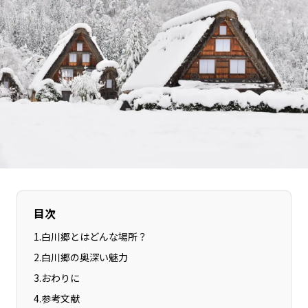
長野エリア
岐阜エリア
静岡エリア
愛知エリア
三重エリア
滋賀エリア
京都エリア
大阪市エリア
北摂エリア
堺・泉州エリア
河内エリア
兵庫エリア
奈良エリア
和歌山エリア
鳥取エリア
島根エリア
岡山エリア
広島エリア
山口エリア
徳島エリア
目次
香川エリア
愛媛エリア
1
.
白川郷とはどんな場所？
高知エリア
福岡エリア
2
.
白川郷の奥深い魅力
佐賀エリア
長崎エリア
3
.
おわりに
熊本エリア
大分エリア
4
.
参考文献