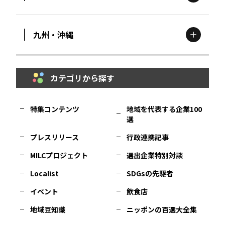
滋賀
エリア
富山
エリア
群馬
エリア
宮城
エリア
九州・沖縄
鳥取
エリア
京都
エリア
石川
エリア
埼玉
エリア
秋田
エリア
カテゴリから探す
福岡
エリア
島根
エリア
大阪市
エリア
福井
エリア
千葉
エリア
山形
エリア
特集コンテンツ
地域を代表する企業100
選
佐賀
エリア
岡山
エリア
北摂
エリア
長野
エリア
東京23区
エリア
福島
エリア
プレスリリース
行政連携記事
MILCプロジェクト
選出企業特別対談
長崎
エリア
広島
エリア
堺・泉州
エリア
岐阜
エリア
多摩
エリア
Localist
SDGsの先駆者
イベント
飲食店
熊本
エリア
山口
エリア
河内
エリア
静岡
エリア
神奈川
エリア
地域豆知識
ニッポンの百選大全集