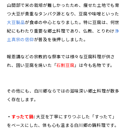
山間部で米の栽培が難しかったため、痩せた土地でも育
つ大豆が貴重なタンパク源となり、豆腐や味噌といった
大豆製品
が食卓の中心となりました。特に豆腐は、何世
紀にもわたり重要な郷土料理であり、仏教、とりわけ
浄
土真宗の信仰
が普及を後押ししました。
報恩講などの宗教的な祭事では様々な豆腐料理が供さ
れ、固い豆腐を焼いた「
石割豆腐
」は今も名物です。
その他にも、白川郷ならではの滋味深い郷土料理が数多
く存在します。
・
すったて鍋
:
大豆を丁寧にすりつぶした「すったて」
をベースにした、体も心も温まる白川郷の鍋料理です。