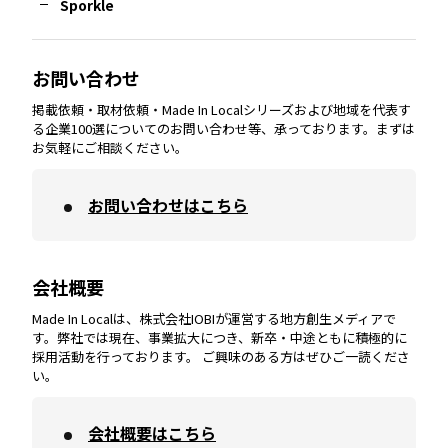
Sporkle
大分
エリア
徳島
エリア
兵庫
エリア
愛知
エリア
山梨
エリア
お問い合わせ
掲載依頼・取材依頼・Made In Localシリーズおよび地域を代表す
宮崎
エリア
香川
エリア
奈良
エリア
三重
エリア
る企業100選についてのお問い合わせ等、承っております。まずは
お気軽にご相談ください。
お問い合わせはこちら
鹿児島
エリア
愛媛
エリア
和歌山
エリア
会社概要
沖縄
エリア
高知
エリア
Made In Localは、株式会社IOBIが運営する地方創生メディアで
す。弊社では現在、事業拡大につき、新卒・中途ともに積極的に
採用活動を行っております。 ご興味のある方はぜひご一読くださ
い。
会社概要はこちら