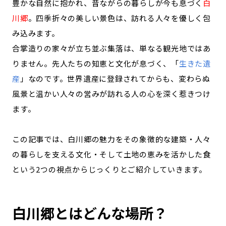
豊かな自然に抱かれ、昔ながらの暮らしが今も息づく
白
記事ライター
アンバサダー
川郷
。四季折々の美しい景色は、訪れる人々を優しく包
み込みます。
お問い合わせ
会社概要
合掌造りの家々が立ち並ぶ集落は、単なる観光地ではあ
りません。先人たちの知恵と文化が息づく、「
生きた遺
産
」なのです。世界遺産に登録されてからも、変わらぬ
風景と温かい人々の営みが訪れる人の心を深く惹きつけ
ます。
この記事では、白川郷の魅力をその象徴的な建築・人々
の暮らしを支える文化・そして土地の恵みを活かした食
という2つの視点からじっくりとご紹介していきます。
白川郷とはどんな場所？