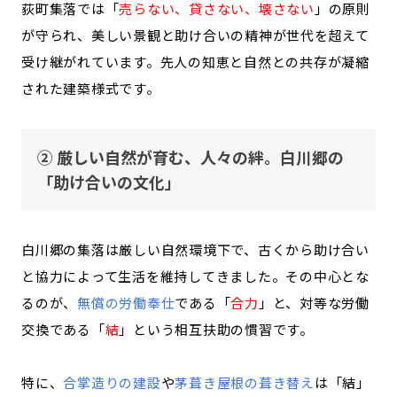
荻町集落では「
売らない、貸さない、壊さない
」の原則
が守られ、美しい景観と助け合いの精神が世代を超えて
受け継がれています。先人の知恵と自然との共存が凝縮
された建築様式です。
② 厳しい自然が育む、人々の絆。白川郷の
「助け合いの文化」
白川郷の集落は厳しい自然環境下で、古くから助け合い
と協力によって生活を維持してきました。その中心とな
るのが、
無償の労働奉仕
である「
合力
」と、対等な労働
交換である「
結
」という相互扶助の慣習です。
特に、
合掌造りの建設
や
茅葺き屋根の葺き替え
は「結」