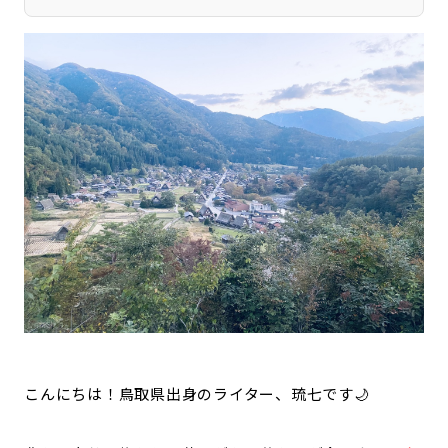
宮崎エリア
鹿児島エリア
沖縄エリア
カテゴリから探す
特集コンテンツ
地域を代表する 企業100選
プレスリリース
行政連携記事
MILCプロジェクト
選出企業特別対談
Localist
SDGsの先駆者
イベント
飲食店
地域豆知識
ニッポンの百選大全集
Sporkle
こんにちは！鳥取県出身のライター、琉七です🌙
「人」から探す