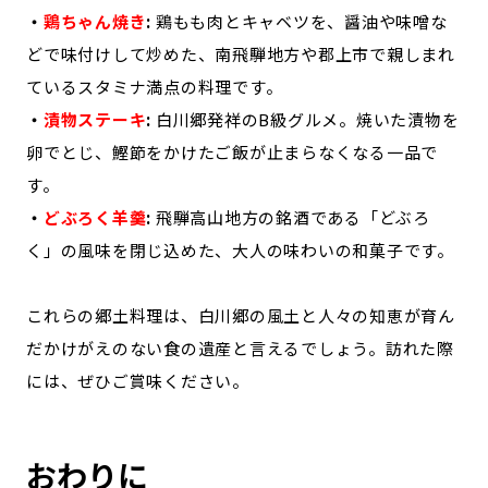
・
鶏ちゃん焼き
:
鶏もも肉とキャベツを、醤油や味噌な
どで味付けして炒めた、南飛騨地方や郡上市で親しまれ
ているスタミナ満点の料理です。
・
漬物ステーキ
:
白川郷発祥のB級グルメ。焼いた漬物を
卵でとじ、鰹節をかけたご飯が止まらなくなる一品で
す。
・
どぶろく羊羹
:
飛騨高山地方の銘酒である「どぶろ
く」の風味を閉じ込めた、大人の味わいの和菓子です。
これらの郷土料理は、白川郷の風土と人々の知恵が育ん
だかけがえのない食の遺産と言えるでしょう。訪れた際
には、ぜひご賞味ください。
おわりに