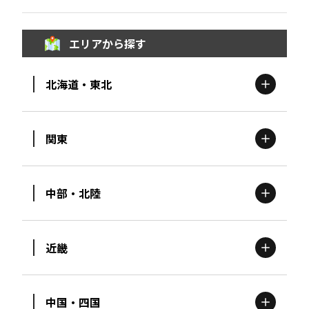
エリアから探す
北海道・東北
関東
北海道
エリア
中部・北陸
茨城
エリア
青森
エリア
近畿
新潟
エリア
栃木
エリア
岩手
エリア
中国・四国