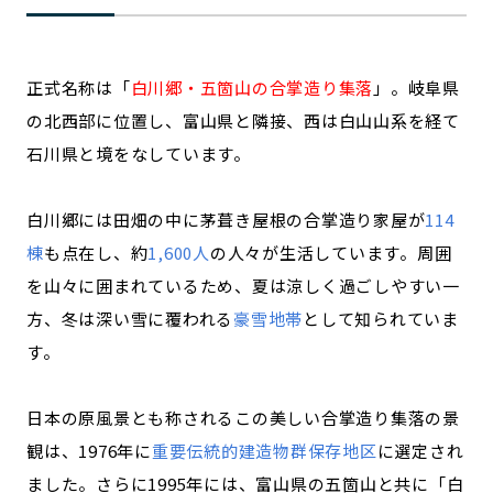
正式名称は「
白川郷・五箇山の合掌造り集落
」。岐阜県
の北西部に位置し、富山県と隣接、西は白山山系を経て
石川県と境をなしています。
白川郷には田畑の中に茅葺き屋根の合掌造り家屋が
114
棟
も点在し、約
1,600人
の人々が生活しています。周囲
を山々に囲まれているため、夏は涼しく過ごしやすい一
方、冬は深い雪に覆われる
豪雪地帯
として知られていま
す。
日本の原風景とも称されるこの美しい合掌造り集落の景
観は、1976年に
重要伝統的建造物群保存地区
に選定され
ました。さらに1995年には、富山県の五箇山と共に「白