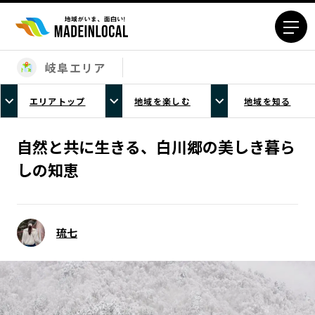
岐阜エリア
エリアから探す
エリアトップ
地域を楽しむ
地域を知る
北海道エリア
青森エリア
岩手エリア
宮城エリア
自然と共に生きる、白川郷の美しき暮ら
秋田エリア
山形エリア
しの知恵
福島エリア
茨城エリア
栃木エリア
群馬エリア
埼玉エリア
千葉エリア
琉七
東京23区エリア
多摩エリア
神奈川エリア
新潟エリア
富山エリア
石川エリア
福井エリア
山梨エリア