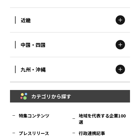
茨城
エリア
青森
エリア
近畿
新潟
エリア
栃木
エリア
岩手
エリア
中国・四国
滋賀
エリア
富山
エリア
群馬
エリア
宮城
エリア
九州・沖縄
鳥取
エリア
京都
エリア
石川
エリア
埼玉
エリア
秋田
エリア
カテゴリから探す
福岡
エリア
島根
エリア
大阪市
エリア
福井
エリア
千葉
エリア
山形
エリア
特集コンテンツ
地域を代表する企業100
選
佐賀
エリア
岡山
エリア
北摂
エリア
長野
エリア
東京23区
エリア
福島
エリア
プレスリリース
行政連携記事