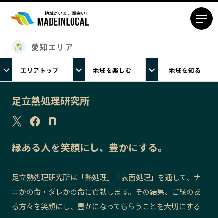
愛知エリア
エリアから探す
エリアトップ
地域を楽しむ
地域を知る
北海道エリア
青森エリア
岩手エリア
宮城エリア
足立熱処理研究所
秋田エリア
山形エリア
福島エリア
茨城エリア
栃木エリア
群馬エリア
縁ある人を笑顔にし、豊かにする。
埼玉エリア
千葉エリア
東京23区エリア
多摩エリア
足立熱処理研究所は「熱処理」「表面処理」を通して、ナ
神奈川エリア
新潟エリア
ニかの命・ダレかの命に貢献します。その結果、ご縁のあ
富山エリア
石川エリア
る方々を笑顔にし、豊かになってもらうことを大切にする
福井エリア
山梨エリア