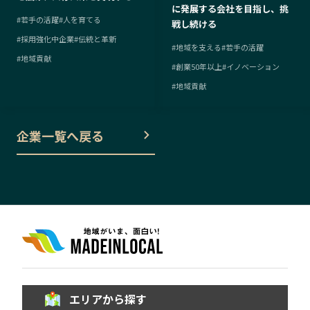
に発展する会社を目指し、挑
#
若手の活躍
#
人を育てる
戦し続ける
#
採用強化中企業
#
伝統と革新
#
地域を支える
#
若手の活躍
#
地域貢献
#
創業50年以上
#
イノベーション
#
地域貢献
企業一覧へ戻る
エリアから探す