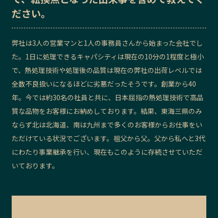
ださい。
記事ライター
アンバサダー
弊社は3人の営業マンと1人の事務員さんから始まった会社でし
お問い合わせ
会社概要
た。1日に処理できるキャパシティは現在の10分の1程度と極小
で、熱処理技術や処理後の品質は現在の弊社の出荷レベルでは
全数不良扱いになるほどに劣悪だったそうです。創業から40
年。今では約30名の社員と共に、日本屈指の熱処理技術で高品
質な品物をお客様にお納めしております。結果、東海三県のみ
ならず北は北海道、南は九州まで多くのお客様からお仕事をい
ただけている状況でございます。祖父から父。父から私へと3代
にわたり事業継承を行い、現在もこのように存続させていただ
いております。