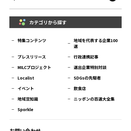
鳥取
エリア
京都
エリア
石川
エリア
埼玉
エリア
秋田
エリア
カテゴリから探す
福岡
エリア
島根
エリア
大阪市
エリア
福井
エリア
千葉
エリア
山形
エリア
特集コンテンツ
地域を代表する企業100
選
佐賀
エリア
岡山
エリア
北摂
エリア
長野
エリア
東京23区
エリア
福島
エリア
プレスリリース
行政連携記事
MILCプロジェクト
選出企業特別対談
長崎
エリア
広島
エリア
堺・泉州
エリア
岐阜
エリア
多摩
エリア
Localist
SDGsの先駆者
イベント
飲食店
熊本
エリア
山口
エリア
河内
エリア
静岡
エリア
神奈川
エリア
地域豆知識
ニッポンの百選大全集
Sporkle
大分
エリア
徳島
エリア
兵庫
エリア
愛知
エリア
山梨
エリア
お問い合わせ