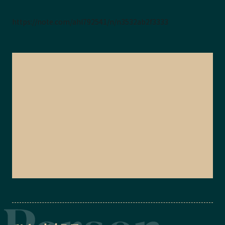
https://note.com/ahl792541/n/n3532ab2f3333