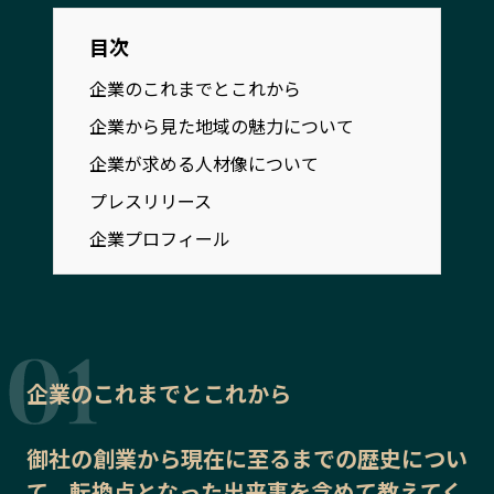
宮崎エリア
鹿児島エリア
目次
沖縄エリア
企業のこれまでとこれから
企業から見た地域の魅力について
カテゴリから探す
企業が求める人材像について
特集コンテンツ
地域を代表する 企業100選
プレスリリース
プレスリリース
行政連携記事
企業プロフィール
MILCプロジェクト
選出企業特別対談
Localist
SDGsの先駆者
イベント
飲食店
地域豆知識
ニッポンの百選大全集
企業のこれまでとこれから
Sporkle
御社の
創業から現在に至るまでの歴史
につい
「人」から探す
て、転換点となった出来事を含めて教えてく