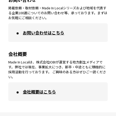
掲載依頼・取材依頼・Made In Localシリーズおよび地域を代表す
宮崎
エリア
香川
エリア
奈良
エリア
三重
エリア
る企業100選についてのお問い合わせ等、承っております。まずは
お気軽にご相談ください。
お問い合わせはこちら
鹿児島
エリア
愛媛
エリア
和歌山
エリア
会社概要
沖縄
エリア
高知
エリア
Made In Localは、株式会社IOBIが運営する地方創生メディアで
す。弊社では現在、事業拡大につき、新卒・中途ともに積極的に
採用活動を行っております。 ご興味のある方はぜひご一読くださ
い。
会社概要はこちら