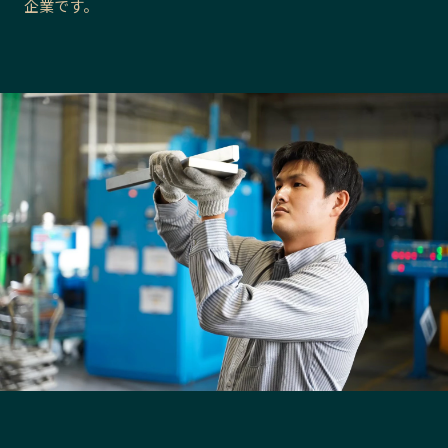
企業です。
長野エリア
岐阜エリア
静岡エリア
愛知エリア
三重エリア
滋賀エリア
京都エリア
大阪市エリア
北摂エリア
堺・泉州エリア
河内エリア
兵庫エリア
奈良エリア
和歌山エリア
鳥取エリア
島根エリア
岡山エリア
広島エリア
山口エリア
徳島エリア
香川エリア
愛媛エリア
高知エリア
福岡エリア
佐賀エリア
長崎エリア
熊本エリア
大分エリア