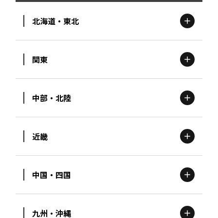
北海道・東北
関東
北海道
エリア
中部・北陸
茨城
エリア
青森
エリア
近畿
新潟
エリア
栃木
エリア
岩手
エリア
中国・四国
滋賀
エリア
富山
エリア
群馬
エリア
宮城
エリア
九州・沖縄