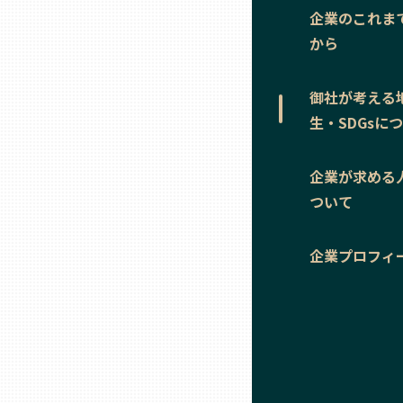
ニッポンの百選大全集
群馬
企業のこれま
から
Sporkle
埼玉
御社が考える
生・SDGsに
千葉
企業が求める
東京23区
ついて
多摩地域
企業プロフィ
神奈川
新潟
富山