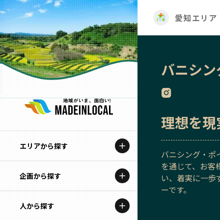
愛知エリア
バニシン
理想を現
エリアから探す
バニシング・ポ
を通じて、お客
企画から探す
北海道
い、着実に一歩
ーです。
特集コンテンツ
人から探す
青森