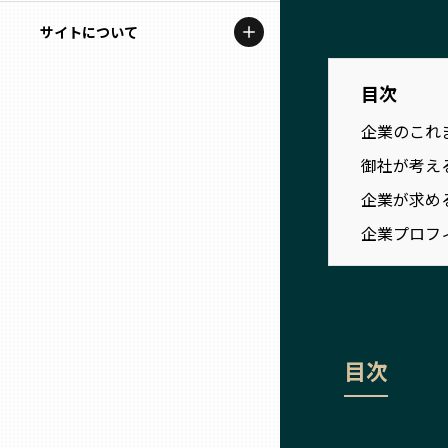
地域を代表する企業100選
記事ライター
サイトについて
岩手
プレスリリース
アンバサダー
私たちの理念
目次
宮城
行政連携記事
企業のこれ
お問い合わせ
MILCプロジェクト
秋田
御社が考え
運営会社情報
選出企業特別対談
企業が求め
山形
企業プロフ
Localist
SDGsの先駆者
福島
イベント
茨城
目次
飲食店
栃木
地域豆知識