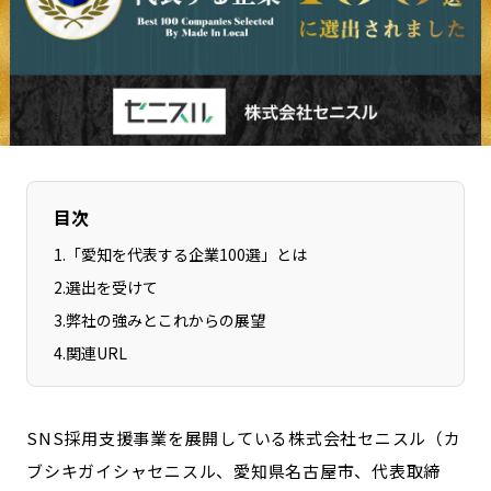
長野エリア
岐阜エリア
静岡エリア
愛知エリア
三重エリア
滋賀エリア
京都エリア
大阪市エリア
北摂エリア
堺・泉州エリア
河内エリア
兵庫エリア
目次
奈良エリア
和歌山エリア
1
.
「愛知を代表する企業100選」とは
鳥取エリア
島根エリア
2
.
選出を受けて
岡山エリア
広島エリア
3
.
弊社の強みとこれからの展望
山口エリア
徳島エリア
4
.
関連URL
香川エリア
愛媛エリア
高知エリア
福岡エリア
佐賀エリア
長崎エリア
SNS採用支援事業を展開している株式会社セニスル（カ
ブシキガイシャセニスル、愛知県名古屋市、代表取締
熊本エリア
大分エリア