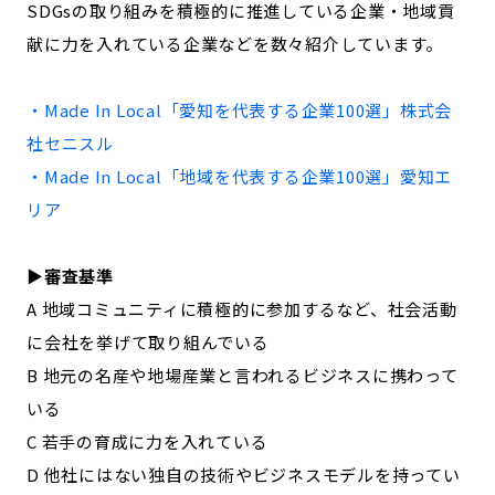
SDGsの取り組みを積極的に推進している企業・地域貢
記事ライター
アンバサダー
献に力を入れている企業などを数々紹介しています。
お問い合わせ
会社概要
・Made In Local「
愛知
を代表する企業100選」
株式会
社セニスル
・Made In Local「地域を代表する企業100選」
愛知
エ
リア
▶︎審査基準
A 地域コミュニティに積極的に参加するなど、社会活動
に会社を挙げて取り組んでいる
B 地元の名産や地場産業と言われるビジネスに携わって
いる
C 若手の育成に力を入れている
D 他社にはない独自の技術やビジネスモデルを持ってい