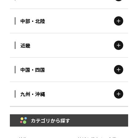
北海道
エリア
中部・北陸
茨城
エリア
青森
エリア
近畿
新潟
エリア
栃木
エリア
岩手
エリア
中国・四国
滋賀
エリア
富山
エリア
群馬
エリア
宮城
エリア
九州・沖縄
鳥取
エリア
京都
エリア
石川
エリア
埼玉
エリア
秋田
エリア
カテゴリから探す
福岡
エリア
島根
エリア
大阪市
エリア
福井
エリア
千葉
エリア
山形
エリア