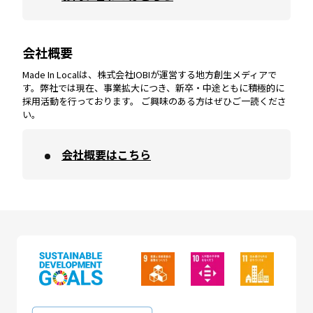
会社概要
沖縄
エリア
高知
エリア
Made In Localは、株式会社IOBIが運営する地方創生メディアで
す。弊社では現在、事業拡大につき、新卒・中途ともに積極的に
採用活動を行っております。 ご興味のある方はぜひご一読くださ
い。
会社概要はこちら