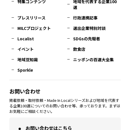
特集コンテンツ
地域を代表する企業100
選
佐賀
エリア
岡山
エリア
北摂
エリア
長野
エリア
東京23区
エリア
福島
エリア
プレスリリース
行政連携記事
MILCプロジェクト
選出企業特別対談
長崎
エリア
広島
エリア
堺・泉州
エリア
岐阜
エリア
多摩
エリア
Localist
SDGsの先駆者
イベント
飲食店
熊本
エリア
山口
エリア
河内
エリア
静岡
エリア
神奈川
エリア
地域豆知識
ニッポンの百選大全集
Sporkle
大分
エリア
徳島
エリア
兵庫
エリア
愛知
エリア
山梨
エリア
お問い合わせ
掲載依頼・取材依頼・Made In Localシリーズおよび地域を代表す
宮崎
エリア
香川
エリア
奈良
エリア
三重
エリア
る企業100選についてのお問い合わせ等、承っております。まずは
お気軽にご相談ください。
お問い合わせはこちら
鹿児島
エリア
愛媛
エリア
和歌山
エリア