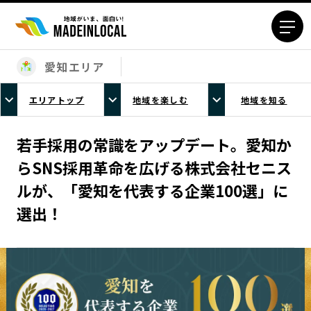
愛知エリア
エリアから探す
エリアトップ
地域を楽しむ
地域を知る
北海道エリア
青森エリア
岩手エリア
宮城エリア
若手採用の常識をアップデート。愛知か
秋田エリア
山形エリア
らSNS採用革命を広げる株式会社セニス
福島エリア
茨城エリア
ルが、「愛知を代表する企業100選」に
栃木エリア
群馬エリア
選出！
埼玉エリア
千葉エリア
東京23区エリア
多摩エリア
神奈川エリア
新潟エリア
富山エリア
石川エリア
福井エリア
山梨エリア