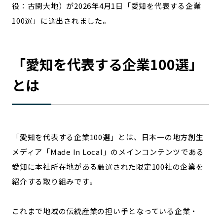
役：古閑大地）が2026年4月1日「愛知を代表する企業
宮崎エリア
鹿児島エリア
100選」に選出されました。
沖縄エリア
「
愛知
を代表する企業100選」
カテゴリから探す
とは
特集コンテンツ
地域を代表する 企業100選
プレスリリース
行政連携記事
MILCプロジェクト
選出企業特別対談
Localist
SDGsの先駆者
「
愛知
を代表する企業100選」とは、日本一の地方創生
イベント
飲食店
メディア「Made In Local」のメインコンテンツである
地域豆知識
ニッポンの百選大全集
愛知
に本社所在地がある厳選された限定100社の企業を
Sporkle
紹介する取り組みです。
これまで地域の伝統産業の担い手となっている企業・
「人」から探す