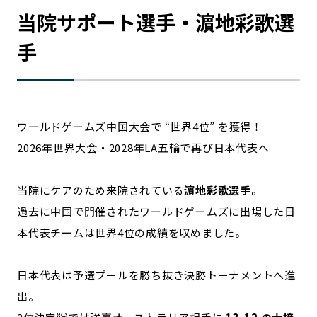
宮崎エリア
鹿児島エリア
当院サポート選手・濵地彩歌選
沖縄エリア
手
カテゴリから探す
特集コンテンツ
地域を代表する 企業100選
ワールドゲームズ中国大会で “世界4位” を獲得！
プレスリリース
行政連携記事
2026年世界大会・2028年LA五輪で再び日本代表へ
MILCプロジェクト
選出企業特別対談
Localist
SDGsの先駆者
当院にケアのため来院されている
濵地彩歌選手。
イベント
飲食店
過去に中国で開催されたワールドゲームズに出場した日
地域豆知識
ニッポンの百選大全集
本代表チームは世界4位の成績を収めました。
Sporkle
日本代表は予選プールを勝ち抜き決勝トーナメントへ進
出。
「人」から探す