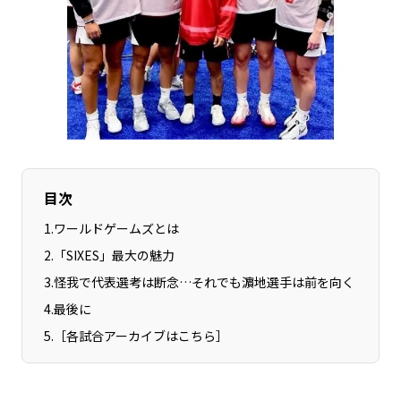
長野エリア
岐阜エリア
静岡エリア
愛知エリア
三重エリア
滋賀エリア
京都エリア
大阪市エリア
北摂エリア
堺・泉州エリア
河内エリア
兵庫エリア
奈良エリア
和歌山エリア
目次
鳥取エリア
島根エリア
1
.
ワールドゲームズとは
岡山エリア
広島エリア
2
.
「SIXES」最大の魅力
山口エリア
徳島エリア
3
.
怪我で代表選考は断念…それでも濵地選手は前を向く
香川エリア
愛媛エリア
4
.
最後に
高知エリア
福岡エリア
5
.
［各試合アーカイブはこちら］
佐賀エリア
長崎エリア
熊本エリア
大分エリア