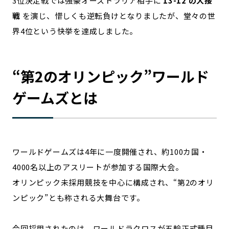
3位決定戦では強豪オーストラリア相手に
13-12 の大接
戦
を演じ、惜しくも逆転負けとなりましたが、堂々の世
記事ライター
アンバサダー
界4位という快挙を達成しました。
お問い合わせ
会社概要
“第2のオリンピック”
ワールド
ゲームズとは
ワールドゲームズは4年に一度開催され、約100カ国・
4000名以上のアスリートが参加する国際大会。
オリンピック未採用競技を中心に構成され、“第2のオリ
ンピック”とも称される大舞台です。
今回採用されたのは、ワールドラクロスが五輪正式種目