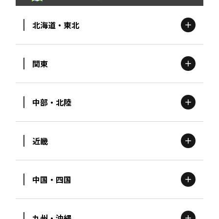
北海道・東北
関東
北海道
エリア
中部・北陸
茨城
エリア
青森
エリア
近畿
新潟
エリア
栃木
エリア
岩手
エリア
中国・四国
滋賀
エリア
富山
エリア
群馬
エリア
宮城
エリア
九州・沖縄