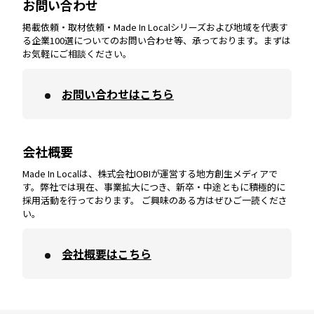
お問い合わせ
掲載依頼・取材依頼・Made In Localシリーズおよび地域を代表す
宮崎
エリア
香川
エリア
奈良
エリア
三重
エリア
る企業100選についてのお問い合わせ等、承っております。まずは
お気軽にご相談ください。
お問い合わせはこちら
鹿児島
エリア
愛媛
エリア
和歌山
エリア
会社概要
沖縄
エリア
高知
エリア
Made In Localは、株式会社IOBIが運営する地方創生メディアで
す。弊社では現在、事業拡大につき、新卒・中途ともに積極的に
採用活動を行っております。 ご興味のある方はぜひご一読くださ
い。
会社概要はこちら