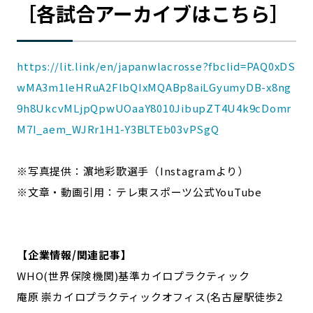
［各試合アーカイブはこちら］
https://lit.link/en/japanwlacrosse?fbclid=PAQ0xDS
wMA3m1leHRuA2FlbQIxMQABp8aiLGyumyDB-x8ng
9h8UkcvMLjpQpwUOaaY8010JibupZT4U4k9cDomr
M7I_aem_WJRr1H1-Y3BLTEb03vPSgQ
※写真提供：濵地彩歌選手（Instagramより）
※文章・動画引用：テレ東スポーツ公式YouTube
【
企業情報/関連記事
】
WHO(世界保険機関)基準カイロプラクティック
庵原 崇カイロプラクティックオフィス(名古屋駅徒歩2