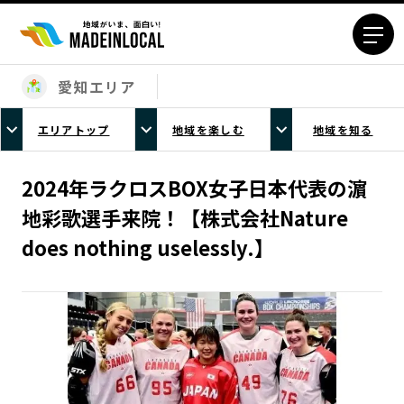
愛知エリア
エリアから探す
エリアトップ
地域を楽しむ
地域を知る
北海道エリア
青森エリア
岩手エリア
宮城エリア
2024年ラクロスBOX女子日本代表の濵
秋田エリア
山形エリア
地彩歌選手来院！【株式会社Nature
福島エリア
茨城エリア
does nothing uselessly.】
栃木エリア
群馬エリア
埼玉エリア
千葉エリア
東京23区エリア
多摩エリア
神奈川エリア
新潟エリア
富山エリア
石川エリア
福井エリア
山梨エリア