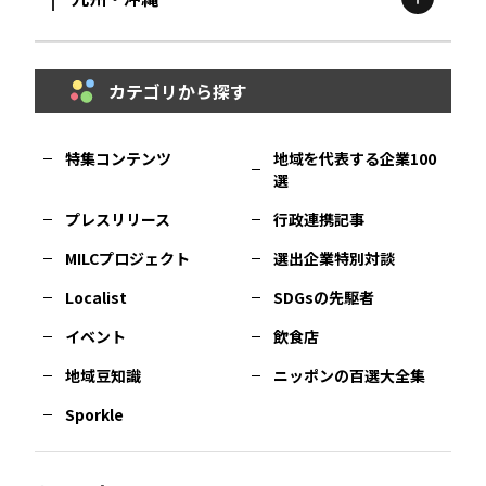
鳥取
エリア
京都
エリア
石川
エリア
埼玉
エリア
秋田
エリア
カテゴリから探す
福岡
エリア
島根
エリア
大阪市
エリア
福井
エリア
千葉
エリア
山形
エリア
特集コンテンツ
地域を代表する企業100
選
佐賀
エリア
岡山
エリア
北摂
エリア
長野
エリア
東京23区
エリア
福島
エリア
プレスリリース
行政連携記事
MILCプロジェクト
選出企業特別対談
長崎
エリア
広島
エリア
堺・泉州
エリア
岐阜
エリア
多摩
エリア
Localist
SDGsの先駆者
イベント
飲食店
熊本
エリア
山口
エリア
河内
エリア
静岡
エリア
神奈川
エリア
地域豆知識
ニッポンの百選大全集
Sporkle
大分
エリア
徳島
エリア
兵庫
エリア
愛知
エリア
山梨
エリア