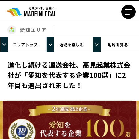
愛知エリア
エリアから探す
エリアトップ
地域を楽しむ
地域を知る
北海道エリア
青森エリア
岩手エリア
宮城エリア
進化し続ける運送会社、高見起業株式会
秋田エリア
山形エリア
社が「愛知を代表する企業100選」に2
福島エリア
茨城エリア
年目も選出されました！
栃木エリア
群馬エリア
埼玉エリア
千葉エリア
東京23区エリア
多摩エリア
神奈川エリア
新潟エリア
富山エリア
石川エリア
福井エリア
山梨エリア