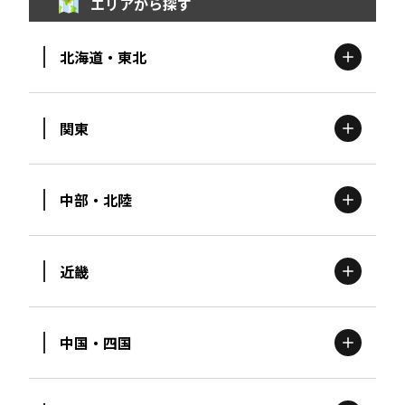
エリアから探す
北海道・東北
関東
北海道
エリア
中部・北陸
茨城
エリア
青森
エリア
近畿
新潟
エリア
栃木
エリア
岩手
エリア
中国・四国
滋賀
エリア
富山
エリア
群馬
エリア
宮城
エリア