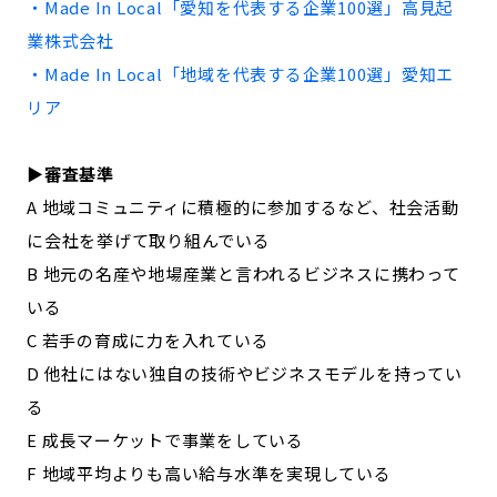
・Made In Local「
愛知
を代表する企業100選」
高見起
記事ライター
アンバサダー
業株式会社
・Made In Local「地域を代表する企業100選」
愛知
エ
お問い合わせ
会社概要
リア
▶︎審査基準
A 地域コミュニティに積極的に参加するなど、社会活動
に会社を挙げて取り組んでいる
B 地元の名産や地場産業と言われるビジネスに携わって
いる
C 若手の育成に力を入れている
D 他社にはない独自の技術やビジネスモデルを持ってい
る
E 成長マーケットで事業をしている
F 地域平均よりも高い給与水準を実現している