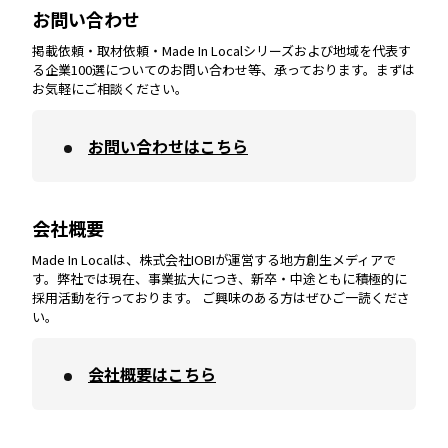
お問い合わせ
掲載依頼・取材依頼・Made In Localシリーズおよび地域を代表す
宮崎
エリア
香川
エリア
奈良
エリア
三重
エリア
る企業100選についてのお問い合わせ等、承っております。まずは
お気軽にご相談ください。
お問い合わせはこちら
鹿児島
エリア
愛媛
エリア
和歌山
エリア
会社概要
沖縄
エリア
高知
エリア
Made In Localは、株式会社IOBIが運営する地方創生メディアで
す。弊社では現在、事業拡大につき、新卒・中途ともに積極的に
採用活動を行っております。 ご興味のある方はぜひご一読くださ
い。
会社概要はこちら