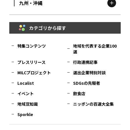
九州・沖縄
鳥取
エリア
京都
エリア
石川
エリア
埼玉
エリア
秋田
エリア
カテゴリから探す
福岡
エリア
島根
エリア
大阪市
エリア
福井
エリア
千葉
エリア
山形
エリア
特集コンテンツ
地域を代表する企業100
選
佐賀
エリア
岡山
エリア
北摂
エリア
長野
エリア
東京23区
エリア
福島
エリア
プレスリリース
行政連携記事
MILCプロジェクト
選出企業特別対談
長崎
エリア
広島
エリア
堺・泉州
エリア
岐阜
エリア
多摩
エリア
Localist
SDGsの先駆者
イベント
飲食店
熊本
エリア
山口
エリア
河内
エリア
静岡
エリア
神奈川
エリア
地域豆知識
ニッポンの百選大全集
Sporkle
大分
エリア
徳島
エリア
兵庫
エリア
愛知
エリア
山梨
エリア