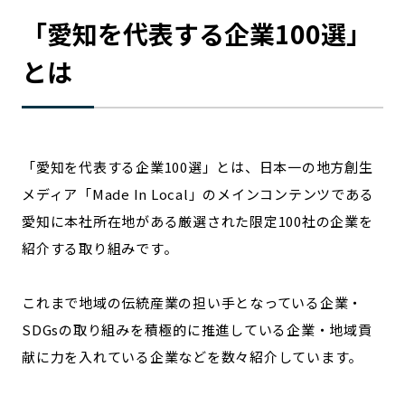
宮崎エリア
鹿児島エリア
「
愛知
を代表する企業100選」
沖縄エリア
とは
カテゴリから探す
特集コンテンツ
地域を代表する 企業100選
「
愛知
を代表する企業100選」とは、日本一の地方創生
プレスリリース
行政連携記事
メディア「Made In Local」のメインコンテンツである
MILCプロジェクト
選出企業特別対談
愛知
に本社所在地がある厳選された限定100社の企業を
Localist
SDGsの先駆者
紹介する取り組みです。
イベント
飲食店
地域豆知識
ニッポンの百選大全集
これまで地域の伝統産業の担い手となっている企業・
Sporkle
SDGsの取り組みを積極的に推進している企業・地域貢
献に力を入れている企業などを数々紹介しています。
「人」から探す