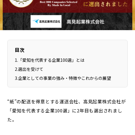
長野エリア
岐阜エリア
静岡エリア
愛知エリア
三重エリア
滋賀エリア
京都エリア
大阪市エリア
北摂エリア
堺・泉州エリア
目次
河内エリア
兵庫エリア
1
.
「愛知を代表する企業100選」とは
奈良エリア
和歌山エリア
2
.
選出を受けて
鳥取エリア
島根エリア
3
.
企業としての事業の強み・特徴やこれからの展望
岡山エリア
広島エリア
山口エリア
徳島エリア
“紙”の配送を得意とする運送会社、高見起業株式会社が
香川エリア
愛媛エリア
「愛知を代表する企業100選」に2年目も選出されまし
高知エリア
福岡エリア
た。
佐賀エリア
長崎エリア
熊本エリア
大分エリア