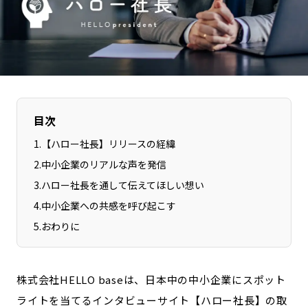
長野エリア
岐阜エリア
静岡エリア
愛知エリア
三重エリア
滋賀エリア
京都エリア
大阪市エリア
北摂エリア
堺・泉州エリア
目次
河内エリア
兵庫エリア
1
.
【ハロー社長】リリースの経緯
奈良エリア
和歌山エリア
2
.
中小企業のリアルな声を発信
鳥取エリア
島根エリア
3
.
ハロー社長を通して伝えてほしい想い
岡山エリア
広島エリア
4
.
中小企業への共感を呼び起こす
山口エリア
徳島エリア
5
.
おわりに
香川エリア
愛媛エリア
高知エリア
福岡エリア
佐賀エリア
長崎エリア
株式会社HELLO baseは、日本中の中小企業にスポット
熊本エリア
大分エリア
ライトを当てるインタビューサイト【ハロー社長】の取