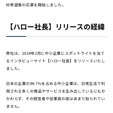
宮崎エリア
鹿児島エリア
材希望者の応募を開始しました。
沖縄エリア
【ハロー社長】リリースの経緯
カテゴリから探す
特集コンテンツ
地域を代表する 企業100選
プレスリリース
行政連携記事
弊社は、2024年2月に中小企業にスポットライトを当て
MILCプロジェクト
選出企業特別対談
るインタビューサイト【ハロー社長】をリリースいたし
Localist
SDGsの先駆者
ました。
イベント
飲食店
地域豆知識
ニッポンの百選大全集
日本の企業の99.7％を占める中小企業は、日常生活で利
Sporkle
用される多くの商品やサービスを生み出しているにもか
かわらず、その経営者や従業員の姿はあまり知られてい
ません。
「人」から探す