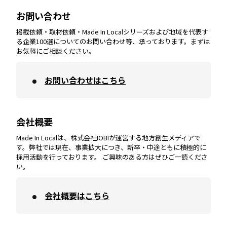
山梨
エリア
お問い合わせ
掲載依頼・取材依頼・Made In Localシリーズおよび地域を代表す
宮崎
エリア
香川
エリア
奈良
エリア
三重
エリア
る企業100選についてのお問い合わせ等、承っております。まずは
お気軽にご相談ください。
お問い合わせはこちら
鹿児島
エリア
愛媛
エリア
和歌山
エリア
会社概要
沖縄
エリア
高知
エリア
Made In Localは、株式会社IOBIが運営する地方創生メディアで
す。弊社では現在、事業拡大につき、新卒・中途ともに積極的に
採用活動を行っております。 ご興味のある方はぜひご一読くださ
い。
会社概要はこちら