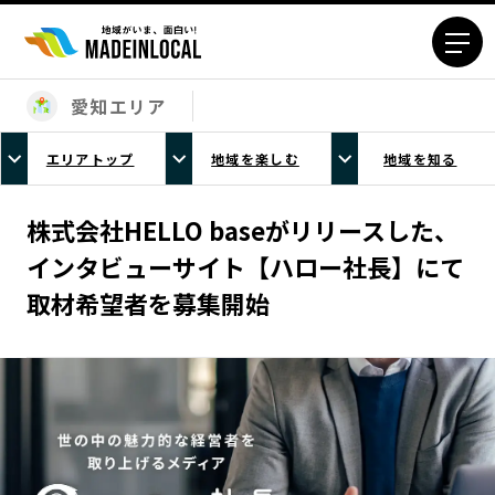
愛知エリア
エリアから探す
エリアトップ
地域を楽しむ
地域を知る
北海道エリア
青森エリア
岩手エリア
宮城エリア
株式会社HELLO baseがリリースした、
秋田エリア
山形エリア
インタビューサイト【ハロー社長】にて
福島エリア
茨城エリア
取材希望者を募集開始
栃木エリア
群馬エリア
埼玉エリア
千葉エリア
東京23区エリア
多摩エリア
神奈川エリア
新潟エリア
富山エリア
石川エリア
福井エリア
山梨エリア