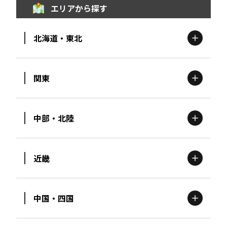
エリアから探す
北海道・東北
関東
北海道
エリア
中部・北陸
茨城
エリア
青森
エリア
近畿
新潟
エリア
栃木
エリア
岩手
エリア
中国・四国
滋賀
エリア
富山
エリア
群馬
エリア
宮城
エリア