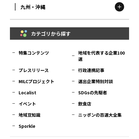
九州・沖縄
鳥取
エリア
京都
エリア
石川
エリア
埼玉
エリア
秋田
エリア
カテゴリから探す
福岡
エリア
島根
エリア
大阪市
エリア
福井
エリア
千葉
エリア
山形
エリア
特集コンテンツ
地域を代表する企業100
選
佐賀
エリア
岡山
エリア
北摂
エリア
長野
エリア
東京23区
エリア
福島
エリア
プレスリリース
行政連携記事
MILCプロジェクト
選出企業特別対談
長崎
エリア
広島
エリア
堺・泉州
エリア
岐阜
エリア
多摩
エリア
Localist
SDGsの先駆者
イベント
飲食店
熊本
エリア
山口
エリア
河内
エリア
静岡
エリア
神奈川
エリア
地域豆知識
ニッポンの百選大全集
Sporkle
大分
エリア
徳島
エリア
兵庫
エリア
愛知
エリア