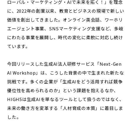
ローバル・マーケティング・AIで未来を拓く！」を理念
記事ライター
アンバサダー
に、2022年の創業以来、教育とビジネスの現場で新しい
価値を創出してきました。オンライン英会話、ワーホリ
お問い合わせ
会社概要
エージェント事業、SNSマーケティング支援など、多岐
にわたる事業を展開し、時代の変化に柔軟に対応し続け
ています。
今回リリースした生成AI法人研修サービス「Next-Gen
AI Workshop」は、こうした背景の中で生まれた新たな
挑戦です。多くの企業が「生成AIをどう活用すれば競争
優位性を高められるのか」という課題を抱えるなか、
HIGH5は生成AIを単なるツールとして扱うのではなく、
未来の働き方を変革する「人材育成の本質」に着目しま
した。