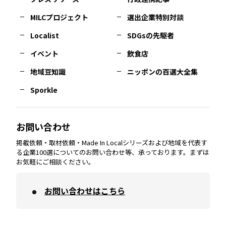
MILCプロジェクト
選出企業特別対談
長崎
エリア
広島
エリア
堺・泉州
エリア
岐阜
エリア
多摩
エリア
Localist
SDGsの先駆者
イベント
飲食店
熊本
エリア
山口
エリア
河内
エリア
静岡
エリア
神奈川
エリア
地域豆知識
ニッポンの百選大全集
Sporkle
大分
エリア
徳島
エリア
兵庫
エリア
愛知
エリア
山梨
エリア
お問い合わせ
掲載依頼・取材依頼・Made In Localシリーズおよび地域を代表す
宮崎
エリア
香川
エリア
奈良
エリア
三重
エリア
る企業100選についてのお問い合わせ等、承っております。まずは
お気軽にご相談ください。
お問い合わせはこちら
鹿児島
エリア
愛媛
エリア
和歌山
エリア