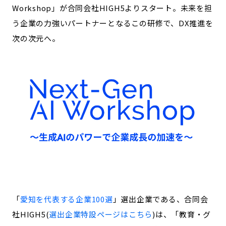
宮崎エリア
鹿児島エリア
Workshop」が合同会社HIGH5よりスタート。未来を担
沖縄エリア
う企業の力強いパートナーとなるこの研修で、DX推進を
次の次元へ。
カテゴリから探す
特集コンテンツ
地域を代表する 企業100選
プレスリリース
行政連携記事
MILCプロジェクト
選出企業特別対談
Localist
SDGsの先駆者
イベント
飲食店
地域豆知識
ニッポンの百選大全集
Sporkle
「
愛知を代表する企業100選
」選出企業である、合同会
社HIGH5(
選出企業特設ページはこちら
)は、「教育・グ
「人」から探す