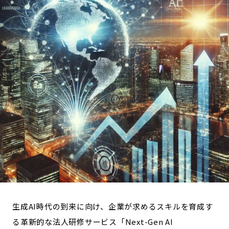
長野エリア
岐阜エリア
静岡エリア
愛知エリア
三重エリア
滋賀エリア
京都エリア
大阪市エリア
北摂エリア
堺・泉州エリア
河内エリア
兵庫エリア
奈良エリア
和歌山エリア
鳥取エリア
島根エリア
岡山エリア
広島エリア
山口エリア
徳島エリア
香川エリア
愛媛エリア
高知エリア
福岡エリア
佐賀エリア
長崎エリア
生成AI時代の到来に向け、企業が求めるスキルを育成す
熊本エリア
大分エリア
る革新的な法人研修サービス「Next-Gen AI