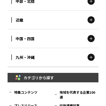
中部・北陸
茨城
エリア
青森
エリア
近畿
新潟
エリア
栃木
エリア
岩手
エリア
中国・四国
滋賀
エリア
富山
エリア
群馬
エリア
宮城
エリア
九州・沖縄
鳥取
エリア
京都
エリア
石川
エリア
埼玉
エリア
秋田
エリア
カテゴリから探す
福岡
エリア
島根
エリア
大阪市
エリア
福井
エリア
千葉
エリア
山形
エリア
特集コンテンツ
地域を代表する企業100
選
佐賀
エリア
岡山
エリア
北摂
エリア
長野
エリア
東京23区
エリア
福島
エリア
プレスリリース
行政連携記事