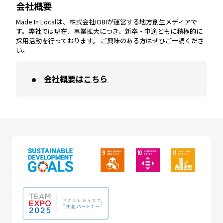
会社概要
沖縄
エリア
高知
エリア
Made In Localは、株式会社IOBIが運営する地方創生メディアで
す。弊社では現在、事業拡大につき、新卒・中途ともに積極的に
採用活動を行っております。 ご興味のある方はぜひご一読くださ
い。
会社概要はこちら