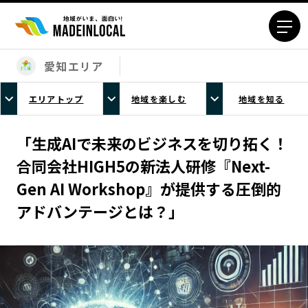
愛知エリア
エリアから探す
エリアトップ
地域を楽しむ
地域を知る
北海道エリア
青森エリア
岩手エリア
宮城エリア
「生成AIで未来のビジネスを切り拓く！
秋田エリア
山形エリア
合同会社HIGH5の新法人研修『Next-
福島エリア
茨城エリア
Gen AI Workshop』が提供する圧倒的
栃木エリア
群馬エリア
アドバンテージとは？」
埼玉エリア
千葉エリア
東京23区エリア
多摩エリア
神奈川エリア
新潟エリア
富山エリア
石川エリア
福井エリア
山梨エリア