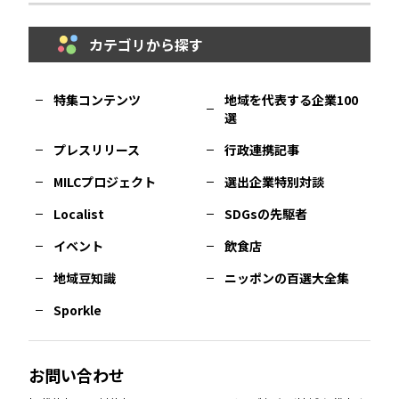
カテゴリから探す
福岡
エリア
島根
エリア
大阪市
エリア
福井
エリア
千葉
エリア
山形
エリア
特集コンテンツ
地域を代表する企業100
選
佐賀
エリア
岡山
エリア
北摂
エリア
長野
エリア
東京23区
エリア
福島
エリア
プレスリリース
行政連携記事
MILCプロジェクト
選出企業特別対談
長崎
エリア
広島
エリア
堺・泉州
エリア
岐阜
エリア
多摩
エリア
Localist
SDGsの先駆者
イベント
飲食店
熊本
エリア
山口
エリア
河内
エリア
静岡
エリア
神奈川
エリア
地域豆知識
ニッポンの百選大全集
Sporkle
大分
エリア
徳島
エリア
兵庫
エリア
愛知
エリア
山梨
エリア
お問い合わせ