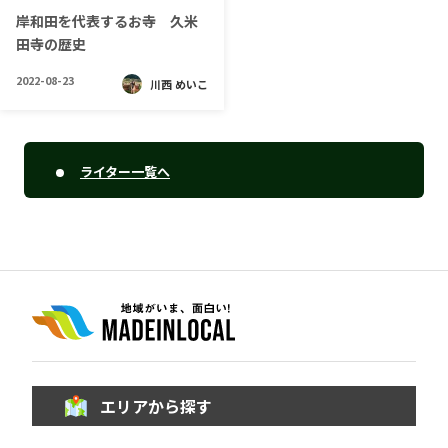
岸和田を代表するお寺 久米
記事ライター
アンバサダー
田寺の歴史
2022-08-23
川西 めいこ
お問い合わせ
会社概要
ライター一覧へ
エリアから探す