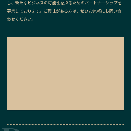
し、新たなビジネスの可能性を探るためのパートナーシップを
募集しております。ご興味がある方は、ぜひお気軽にお問い合
わせください。