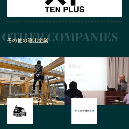
その他の選出企業