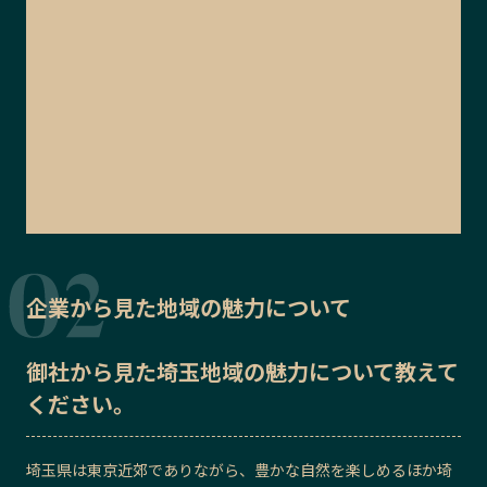
企業から見た地域の魅力について
御社から見た
埼玉地域の魅力
について教えて
ください。
埼玉県は東京近郊でありながら、豊かな自然を楽しめるほか埼