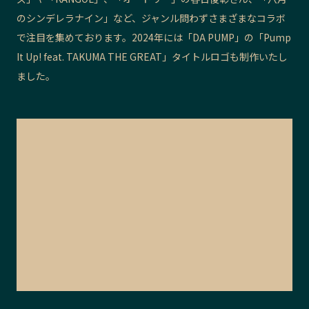
のシンデレラナイン」など、ジャンル問わずさまざまなコラボ
で注目を集めております。2024年には「DA PUMP」の「Pump
It Up! feat. TAKUMA THE GREAT」タイトルロゴも制作いたし
ました。