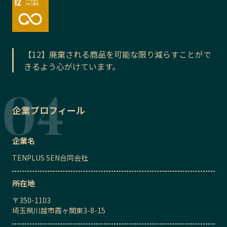
【12】廃棄される商品を可能な限り減らすことがで
きるよう心がけています。
企業プロフィール
企業名
TENPLUS SEN合同会社
所在地
〒
350-1103
埼玉県川越市霞ヶ関東3-8-15