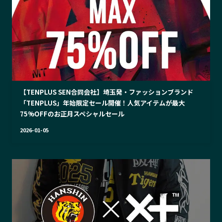
【TENPLUS SEN合同会社】埼玉発・ファッションブランド
「TENPLUS」年始限定セール開催！人気アイテムが最大
75%OFFのお正月スペシャルセール
2026-01-05