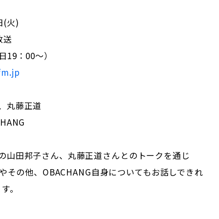
日(火)
放送
日19：00～）
fm.jp
、丸藤正道
HANG
Cの山田邦子さん、丸藤正道さんとのトークを通じ
USやその他、OBACHANG自身についてもお話しできれ
ます。