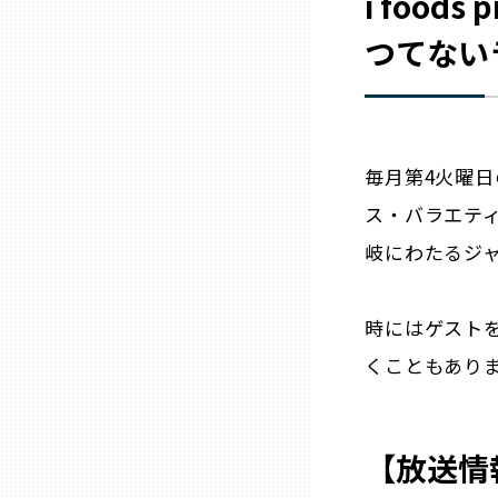
i food
つてない
三重
滋賀
毎月第4火曜日
京都
ス・バラエテ
岐にわたるジ
大阪市
北摂
時にはゲスト
くこともあり
堺・泉州
【放送情
河内