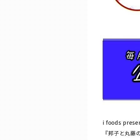
山口
徳島
香川
愛媛
高知
福岡
佐賀
i foods prese
『邦子と丸藤
長崎