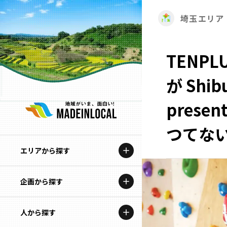
埼玉エリア
TENP
が Shibu
pres
つてな
エリアから探す
企画から探す
北海道
特集コンテンツ
人から探す
青森