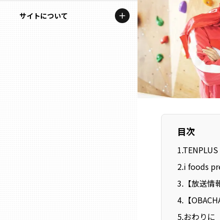
地域を代表する企業100選
記事ライター
サイトについて
岩手
プレスリリース
アンバサダー
私たちの理念
宮城
行政連携記事
お問い合わせ
MILCプロジェクト
秋田
運営会社情報
選出企業特別対談
山形
Localist
目次
SDGsの先駆者
福島
1
.
TENPLU
イベント
2
.
i food
茨城
飲食店
3
.
【放送情
栃木
4
.
【OBAC
地域豆知識
5
.
おわりに