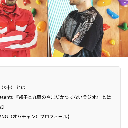
S（X十） とは
s presents 『邦子と丸藤のやまだかつてないラジオ』 とは
報】
HANG（オバチャン）プロフィール】