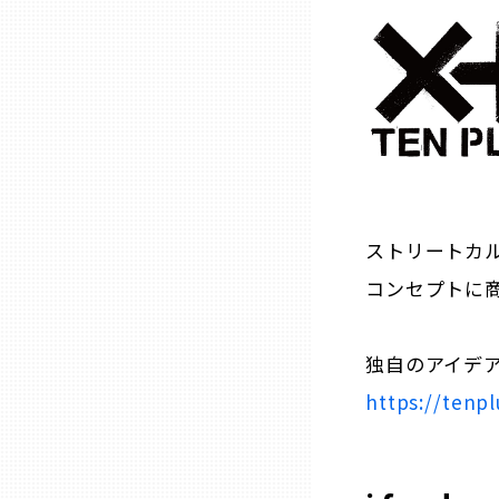
石川
福井
山梨
ストリートカ
長野
コンセプトに
岐阜
独自のアイデ
https://tenpl
静岡
愛知