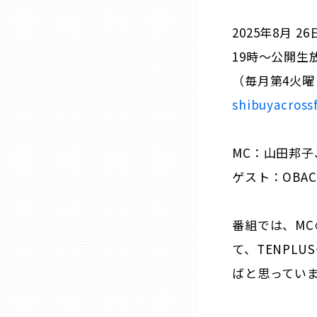
2025年8月 26
熊本
19時～公開生
（毎月第4火曜
大分
shibuyacross
宮崎
MC：山田邦子
鹿児島
ゲスト：OBAC
沖縄
番組では、M
て、TENPL
ばと思ってい