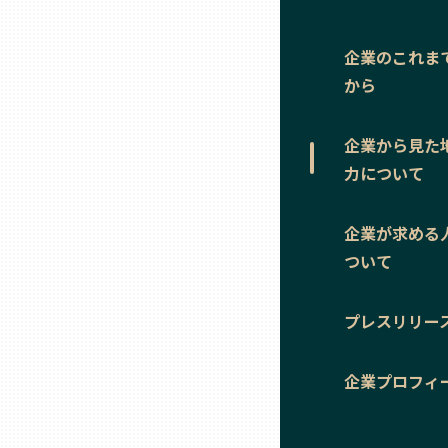
ニッポンの百選大全集
群馬
Sporkle
企業のこれま
埼玉
から
千葉
企業から見た
力について
東京23区
企業が求める
ついて
多摩地域
プレスリリー
神奈川
企業プロフィ
新潟
富山