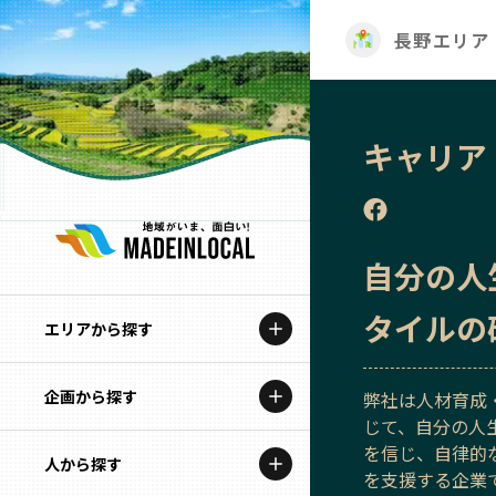
長野エリア
キャリア
自分の人
タイルの
エリアから探す
企画から探す
北海道
弊社は人材育成
じて、自分の人
を信じ、自律的
特集コンテンツ
人から探す
青森
を支援する企業