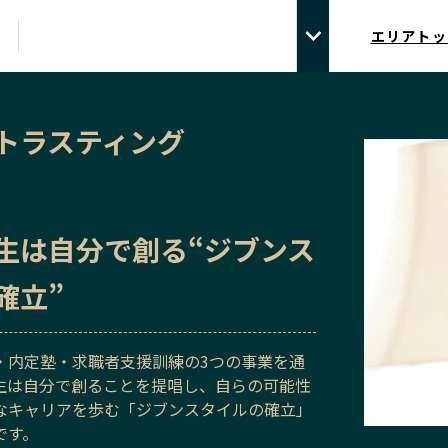
エリアトッ
トラスティング
生は自分で創る“ジブンス
確立”
・内定塾・求職者支援訓練の3つの事業を通
生は自分で創ることを提唱し、自らの可能性
なキャリアを歩む「ジブンスタイルの確立」
です。