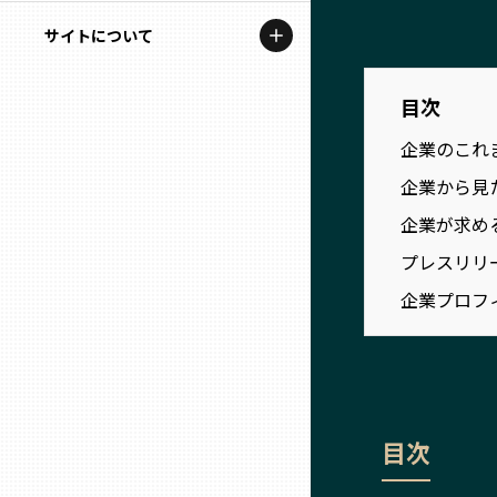
地域を代表する企業100選
記事ライター
サイトについて
岩手
プレスリリース
アンバサダー
私たちの理念
目次
宮城
行政連携記事
お問い合わせ
企業のこれ
MILCプロジェクト
秋田
企業から見
運営会社情報
選出企業特別対談
企業が求め
山形
Localist
プレスリリ
企業プロフ
SDGsの先駆者
福島
イベント
茨城
飲食店
目次
栃木
地域豆知識