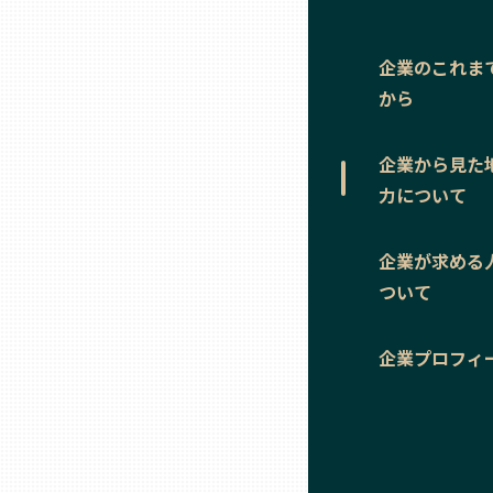
ニッポンの百選大全集
群馬
Sporkle
企業のこれま
埼玉
から
千葉
企業から見た
力について
東京23区
企業が求める
多摩地域
ついて
企業プロフィ
神奈川
新潟
富山