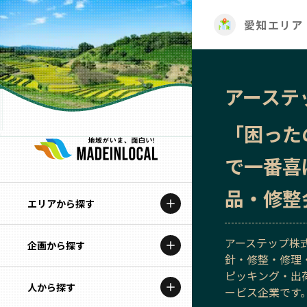
愛知エリア
アーステ
「困った
で一番喜
品・修整
エリアから探す
アーステップ株
企画から探す
北海道
針・修整・修理
ピッキング・出
特集コンテンツ
人から探す
青森
ービス企業です