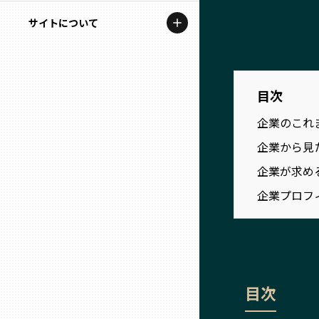
地域を代表する企業100選
記事ライター
サイトについて
岩手
プレスリリース
アンバサダー
私たちの理念
宮城
行政連携記事
お問い合わせ
目次
MILCプロジェクト
秋田
企業のこれ
運営会社情報
選出企業特別対談
企業から見
山形
Localist
企業が求め
企業プロフ
SDGsの先駆者
福島
イベント
茨城
飲食店
栃木
目次
地域豆知識