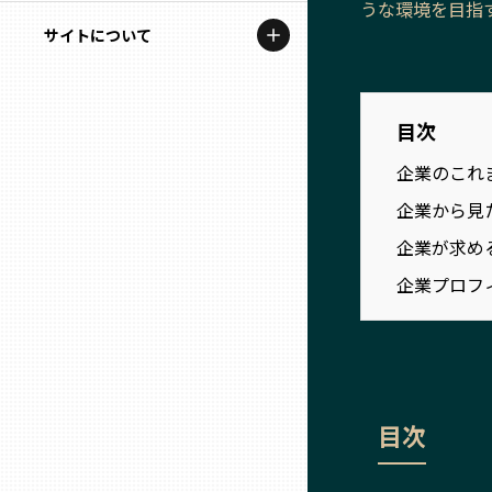
うな環境を目指
地域を代表する企業100選
記事ライター
サイトについて
岩手
プレスリリース
アンバサダー
私たちの理念
宮城
行政連携記事
目次
お問い合わせ
MILCプロジェクト
企業のこれ
秋田
運営会社情報
選出企業特別対談
企業から見
山形
企業が求め
Localist
企業プロフ
SDGsの先駆者
福島
イベント
茨城
飲食店
目次
栃木
地域豆知識