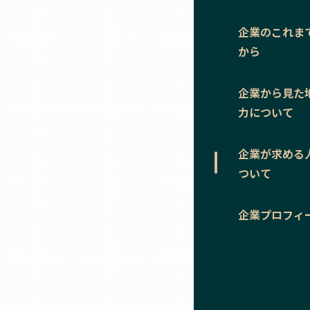
ニッポンの百選大全集
群馬
企業のこれま
Sporkle
から
埼玉
企業から見た
千葉
力について
東京23区
企業が求める
ついて
多摩地域
企業プロフィ
神奈川
新潟
富山