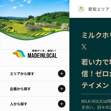
愛知エリア
ミルクホ
若い力で
信！ゼロ
エリアから探す
テイメン
企画から探す
北海道
MILK HOL
特集コンテンツ
人から探す
青森
き合い、日々の