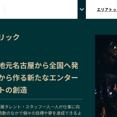
エリアトッ
リック
地元名古屋から全国へ発
から作る新たなエンター
トの創造
ICは所属タレント・スタッフ一人一人が仕事に向
活動のなかで個々の目標や夢を達成できるよ