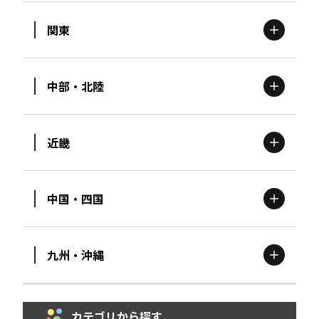
関東
北海道
エリア
中部・北陸
茨城
エリア
青森
エリア
近畿
新潟
エリア
栃木
エリア
岩手
エリア
中国・四国
滋賀
エリア
富山
エリア
群馬
エリア
宮城
エリア
九州・沖縄
鳥取
エリア
京都
エリア
石川
エリア
埼玉
エリア
秋田
エリア
カテゴリから探す