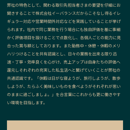
弊社の特色として、関わる取引先担当者さまの要望を仔細にお
聞きすることで
株式会社イーバランス
だからこそなし得る
イレ
ギュラー対応や営業時間外対応などを実践して
いることが挙げ
られます。社内で同じ業務を行う場合にも独自評価を基に事細
かく評価項目を設けることで点数化し、各個人
ごとの能力に見
合った
賞与額としております。また勤務中・休憩・休暇のメリ
ハリつけることを共有認識とし、日々の業務を出来る限り迅
速・丁寧・効率良くを心がけ、売上アップは自身たちの評価へ
還元しそれぞれの充実した私生活へと繋げていくことが弊社の
共通認識です。「休暇は日がな寝ようが、旅行しようが、散歩
しようが、たらふく美味しいものを食べようが
それぞれが思い
のままに過ごしましょ
。」を合言葉にこれからも更に働きやす
い環境を目指します。