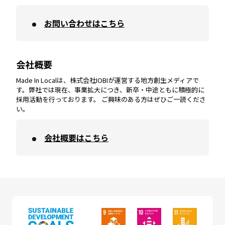
お問い合わせはこちら
鹿児島
エリア
愛媛
エリア
和歌山
エリア
会社概要
沖縄
エリア
高知
エリア
Made In Localは、株式会社IOBIが運営する地方創生メディアで
す。弊社では現在、事業拡大につき、新卒・中途ともに積極的に
採用活動を行っております。 ご興味のある方はぜひご一読くださ
い。
会社概要はこちら