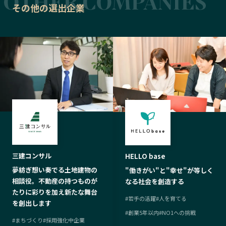
その他の選出企業
三建コンサル
HELLO base
夢紡ぎ想い奏でる土地建物の
"働きがい"と"幸せ"が等しく
相談役。不動産の持つものが
なる社会を創造する
たりに彩りを加え新たな舞台
#
若手の活躍
#
人を育てる
を創出します
#
創業5年以内
#
NO1への挑戦
#
まちづくり
#
採用強化中企業