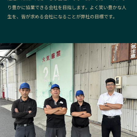
り豊かに協業できる会社を目指します。よく笑い豊かな人
長野エリア
岐阜エリア
生を、皆が求める会社になることが弊社の目標です。
静岡エリア
愛知エリア
三重エリア
滋賀エリア
京都エリア
大阪市エリア
北摂エリア
堺・泉州エリア
河内エリア
兵庫エリア
奈良エリア
和歌山エリア
鳥取エリア
島根エリア
岡山エリア
広島エリア
山口エリア
徳島エリア
香川エリア
愛媛エリア
高知エリア
福岡エリア
佐賀エリア
長崎エリア
熊本エリア
大分エリア