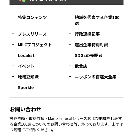
福岡
エリア
島根
エリア
大阪市
エリア
福井
エリア
千葉
エリア
山形
エリア
特集コンテンツ
地域を代表する企業100
選
佐賀
エリア
岡山
エリア
北摂
エリア
長野
エリア
東京23区
エリア
福島
エリア
プレスリリース
行政連携記事
MILCプロジェクト
選出企業特別対談
長崎
エリア
広島
エリア
堺・泉州
エリア
岐阜
エリア
多摩
エリア
Localist
SDGsの先駆者
イベント
飲食店
熊本
エリア
山口
エリア
河内
エリア
静岡
エリア
神奈川
エリア
地域豆知識
ニッポンの百選大全集
Sporkle
大分
エリア
徳島
エリア
兵庫
エリア
愛知
エリア
山梨
エリア
お問い合わせ
掲載依頼・取材依頼・Made In Localシリーズおよび地域を代表す
宮崎
エリア
香川
エリア
奈良
エリア
三重
エリア
る企業100選についてのお問い合わせ等、承っております。まずは
お気軽にご相談ください。