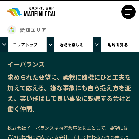
愛知エリア
エリアから探す
エリアトップ
地域を楽しむ
地域を知る
北海道エリア
青森エリア
岩手エリア
宮城エリア
イーバランス
秋田エリア
山形エリア
求められた要望に、柔軟に臨機にひと工夫を
福島エリア
茨城エリア
加えて応える。嫌な事象にも自ら捉え方を変
栃木エリア
群馬エリア
え、笑い飛ばして良い事象に転嫁する会社と
埼玉エリア
千葉エリア
働く仲間。
東京23区エリア
多摩エリア
神奈川エリア
新潟エリア
株式会社イーバランスは物流倉庫業を主として、要望には
富山エリア
石川エリア
迅速に臨機に対応できる会社、そして携わる方々と共によ
福井エリア
山梨エリア