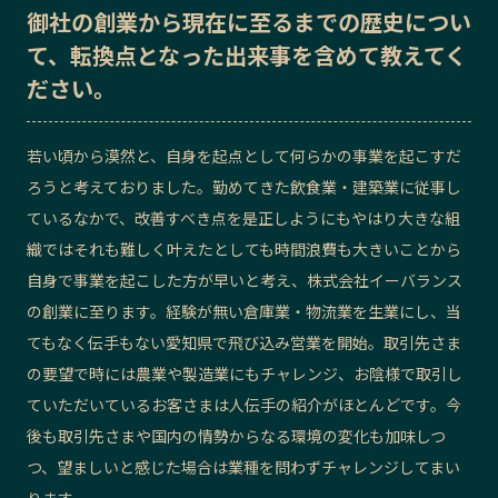
御社の
創業から現在に至るまでの歴史
につい
記事ライター
アンバサダー
て、転換点となった出来事を含めて教えてく
ださい。
お問い合わせ
会社概要
若い頃から漠然と、自身を起点として何らかの事業を起こすだ
ろうと考えておりました。
勤めてきた飲食業・建築業に従事し
ているなかで、改善すべき点を是正しようにも
やはり大きな組
織ではそれも難しく叶えたとしても時間浪費も大きいことから
自身で事業を起こした方が早いと考え、
株式会社イーバランス
の
創業に至ります。経験が無い倉庫業・物流業を生業にし、当
てもなく伝手もない愛知県で飛び込み営業を開始。取引先さま
の要望で時には農業や製造業にもチャレンジ、お陰様で取引し
ていただいているお客さまは人伝手の紹介がほとんどです。今
後も取引先さまや国内の情勢からなる環境の変化も加味しつ
つ、望ましいと感じた場合は業種を問わずチャレンジしてまい
ります。