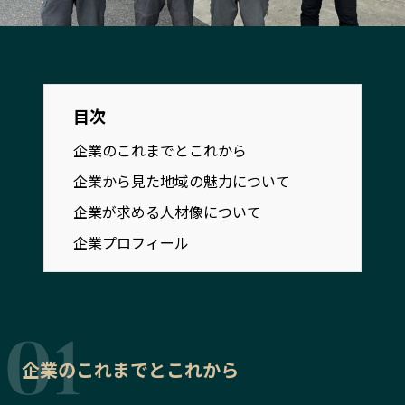
宮崎エリア
鹿児島エリア
沖縄エリア
カテゴリから探す
目次
企業のこれまでとこれから
特集コンテンツ
地域を代表する 企業100選
企業から見た地域の魅力について
プレスリリース
行政連携記事
MILCプロジェクト
選出企業特別対談
企業が求める人材像について
Localist
SDGsの先駆者
企業プロフィール
イベント
飲食店
地域豆知識
ニッポンの百選大全集
Sporkle
企業のこれまでとこれから
「人」から探す