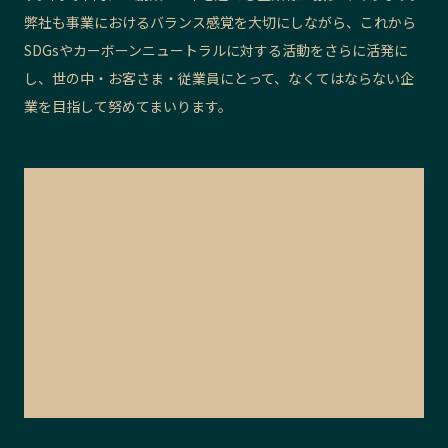
弊社も事業におけるバランス感覚を大切にしながら、これから
SDGsやカーボーンニュートラルに対する活動をさらに活発に
し、世の中・お客さま・従業員にとって、なくてはならない企
業を目指して努めてまいります。