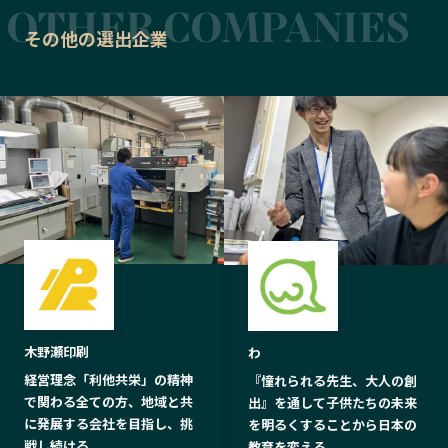
その他の選出企業
木野瀬印刷
わ
経営理念「利他共栄」の精神
『憧れられる先生、大人の創
で関わる全ての方、地域と共
出』を通して子供たちの未来
に発展する会社を目指し、挑
を明るくすることから日本の
戦し続ける
教育を変える