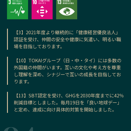
【3】2021年度より継続的に「健康経営優良法人」
認証を受け、仲間の安全や健康に気遣い、明るい職
場を目指しております。
【10】TOKAIグループ（日・中・タイ）には多数の
外国籍の仲間がいます。互いの文化や考え方を尊重
し理解を深め、シナジーで互いの成長を目指してお
ります。
【13】SBT認定を受け、GHGを2030年度までに42％
削減目標としました。毎月19日を「良い地球デー」
と定め、達成に向け具体的対策を開始しました。