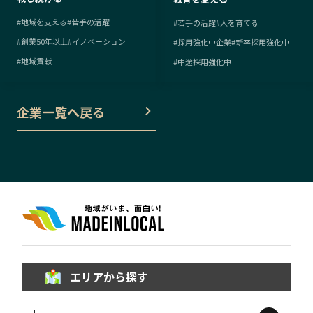
#
地域を支える
#
若手の活躍
#
若手の活躍
#
人を育てる
#
創業50年以上
#
イノベーション
#
採用強化中企業
#
新卒採用強化中
#
地域貢献
#
中途採用強化中
企業一覧へ戻る
エリアから探す