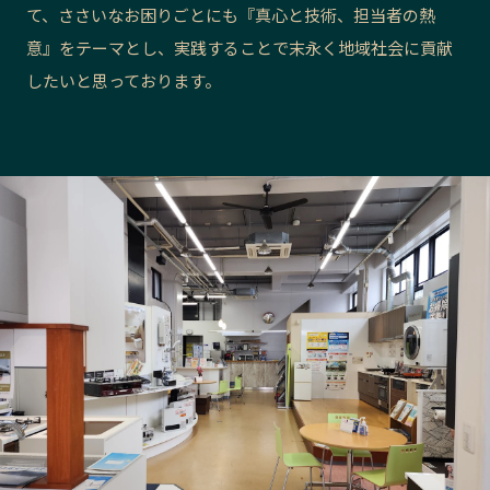
て、ささいなお困りごとにも『真心と技術、担当者の熱
長野エリア
岐阜エリア
意』をテーマとし、実践することで末永く地域社会に貢献
静岡エリア
愛知エリア
したいと思っております。
三重エリア
滋賀エリア
京都エリア
大阪市エリア
北摂エリア
堺・泉州エリア
河内エリア
兵庫エリア
奈良エリア
和歌山エリア
鳥取エリア
島根エリア
岡山エリア
広島エリア
山口エリア
徳島エリア
香川エリア
愛媛エリア
高知エリア
福岡エリア
佐賀エリア
長崎エリア
熊本エリア
大分エリア