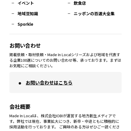
イベント
飲食店
熊本
エリア
山口
エリア
河内
エリア
静岡
エリア
神奈川
エリア
地域豆知識
ニッポンの百選大全集
Sporkle
大分
エリア
徳島
エリア
兵庫
エリア
愛知
エリア
山梨
エリア
お問い合わせ
掲載依頼・取材依頼・Made In Localシリーズおよび地域を代表す
宮崎
エリア
香川
エリア
奈良
エリア
三重
エリア
る企業100選についてのお問い合わせ等、承っております。まずは
お気軽にご相談ください。
お問い合わせはこちら
鹿児島
エリア
愛媛
エリア
和歌山
エリア
会社概要
沖縄
エリア
高知
エリア
Made In Localは、株式会社IOBIが運営する地方創生メディアで
す。弊社では現在、事業拡大につき、新卒・中途ともに積極的に
採用活動を行っております。 ご興味のある方はぜひご一読くださ