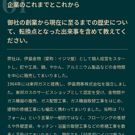
企業のこれまでとこれから
記事ライター
アンバサダー
御社の
創業から現在に至るまでの歴史
につい
お問い合わせ
会社概要
て、転換点となった出来事を含めて教えてく
ださい。
弊社は、伊島金物（愛称：イジマ屋）として個人経営をスター
トし、釘や工具、鍋、やかん、アルミニウム製品などの金物類
を中心に販売してまいりました。
1964年には東邦ガスと提携し、伊島商事株式会社を設立しまし
た。東邦ガスのサービスショップとして認定を受け、金物類や
ガス機器の販売、ガス配管工事、ガス機器取替工事をはじめ、
建物の修繕工事にも幅広く携わってまいりました。当時は「リ
フォーム」という言葉が一般的ではなく、フローリングの張替
えや外壁塗装、キッチン・浴室の取替工事などの修繕工事を数
多く手掛けてまいりました。現在でも「40年前にイジマ屋さん