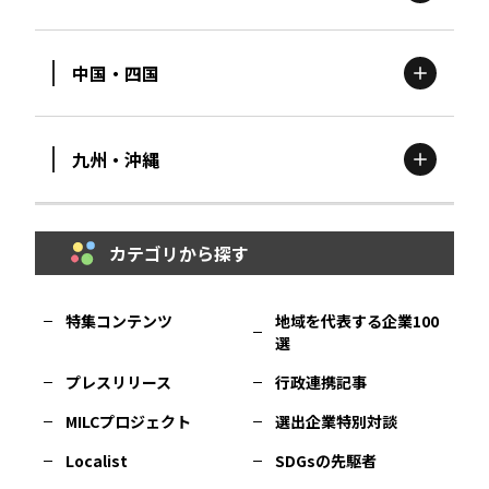
新潟
エリア
栃木
エリア
岩手
エリア
中国・四国
滋賀
エリア
富山
エリア
群馬
エリア
宮城
エリア
九州・沖縄
鳥取
エリア
京都
エリア
石川
エリア
埼玉
エリア
秋田
エリア
カテゴリから探す
福岡
エリア
島根
エリア
大阪市
エリア
福井
エリア
千葉
エリア
山形
エリア
特集コンテンツ
地域を代表する企業100
選
佐賀
エリア
岡山
エリア
北摂
エリア
長野
エリア
東京23区
エリア
福島
エリア
プレスリリース
行政連携記事
MILCプロジェクト
選出企業特別対談
長崎
エリア
広島
エリア
堺・泉州
エリア
岐阜
エリア
多摩
エリア
Localist
SDGsの先駆者