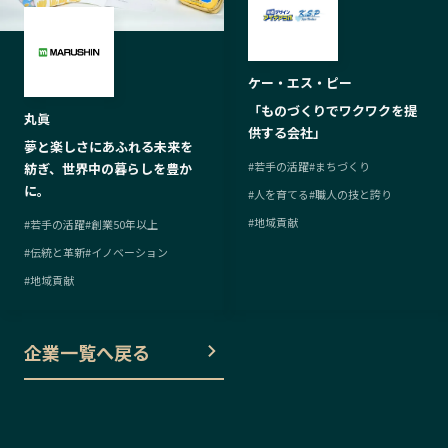
ケー・エス・ピー
「ものづくりでワクワクを提
丸眞
供する会社」
夢と楽しさにあふれる未来を
#
若手の活躍
#
まちづくり
紡ぎ、世界中の暮らしを豊か
に。
#
人を育てる
#
職人の技と誇り
#
地域貢献
#
若手の活躍
#
創業50年以上
#
伝統と革新
#
イノベーション
#
地域貢献
企業一覧へ戻る