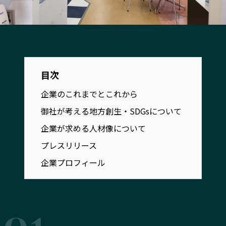
宮崎エリア
鹿児島エリア
沖縄エリア
カテゴリから探す
目次
特集コンテンツ
地域を代表する 企業100選
企業のこれまでとこれから
プレスリリース
行政連携記事
御社が考える地方創生・SDGsについて
MILCプロジェクト
選出企業特別対談
企業が求める人材像について
Localist
SDGsの先駆者
プレスリリース
イベント
飲食店
企業プロフィール
地域豆知識
ニッポンの百選大全集
Sporkle
「人」から探す