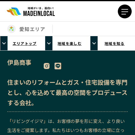
愛知エリア
エリアから探す
エリアトップ
地域を楽しむ
地域を知る
北海道エリア
青森エリア
岩手エリア
宮城エリア
伊島商事
秋田エリア
山形エリア
福島エリア
茨城エリア
住まいのリフォームとガス・住宅設備を専門
栃木エリア
群馬エリア
とし、心を込めて最高の空間をプロデュース
埼玉エリア
千葉エリア
する会社。
東京23区エリア
多摩エリア
神奈川エリア
新潟エリア
「リビングイジマ」は、お客様の夢を形に変え、より良い
富山エリア
石川エリア
生活をご提案します。私たちはいつもお客様の立場に立っ
福井エリア
山梨エリア